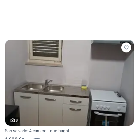
8
San salvario: 4 camere - due bagni