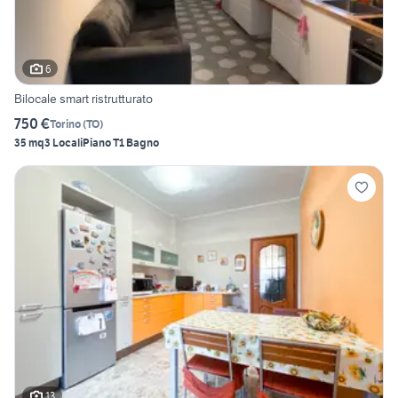
6
Bilocale smart ristrutturato
750 €
Torino
(
TO
)
35 mq
3 Locali
Piano T
1 Bagno
13