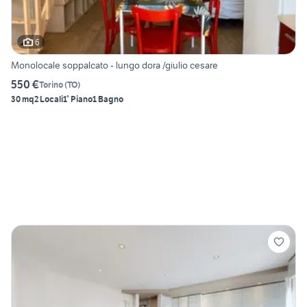
6
Monolocale soppalcato - lungo dora /giulio cesare
550 €
Torino
(
TO
)
30 mq
2 Locali
1° Piano
1 Bagno