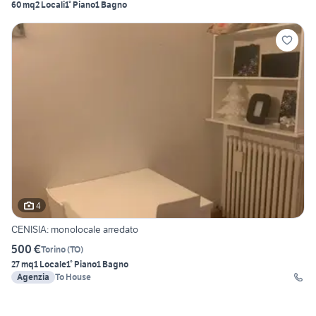
60 mq
2 Locali
1° Piano
1 Bagno
4
CENISIA: monolocale arredato
500 €
Torino
(
TO
)
27 mq
1 Locale
1° Piano
1 Bagno
Agenzia
To House