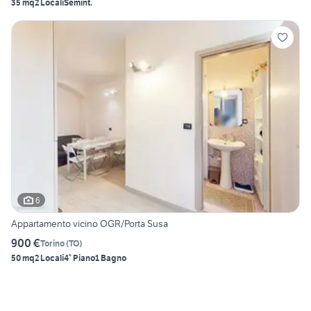
35 mq
2 Locali
Semint.
6
Appartamento vicino OGR/Porta Susa
900 €
Torino
(
TO
)
50 mq
2 Locali
4° Piano
1 Bagno