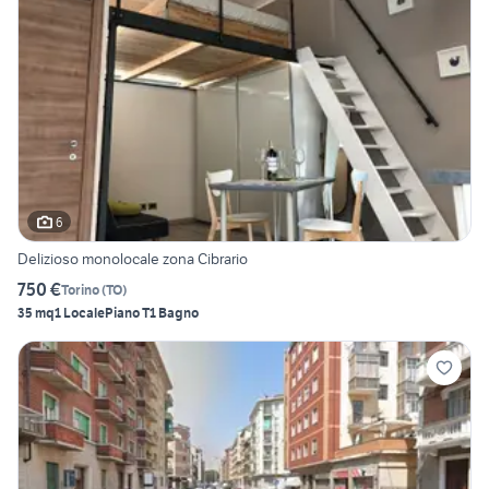
6
Delizioso monolocale zona Cibrario
750 €
Torino
(
TO
)
35 mq
1 Locale
Piano T
1 Bagno