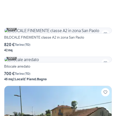
6
BILOCALE FINEMENTE classe A2 in zona San Paolo
820 €
Torino
(
TO
)
42 mq
5
Bilocale arredato
700 €
Torino
(
TO
)
45 mq
2 Locali
1° Piano
1 Bagno