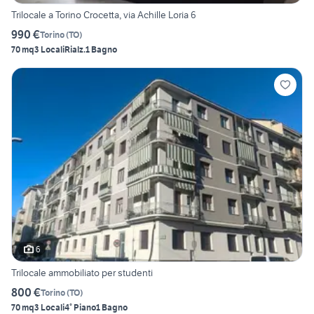
Trilocale a Torino Crocetta, via Achille Loria 6
990 €
Torino
(
TO
)
70 mq
3 Locali
Rialz.
1 Bagno
6
Trilocale ammobiliato per studenti
800 €
Torino
(
TO
)
70 mq
3 Locali
4° Piano
1 Bagno