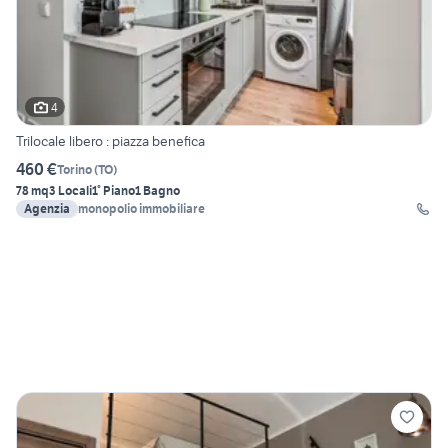
4
Trilocale libero : piazza benefica
460 €
Torino
(
TO
)
78 mq
3 Locali
1° Piano
1 Bagno
Agenzia
monopolio immobiliare