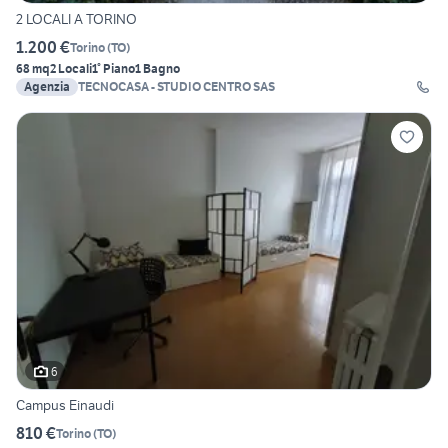
2 LOCALI A TORINO
1.200 €
Torino
(
TO
)
68 mq
2 Locali
1° Piano
1 Bagno
Agenzia
TECNOCASA - STUDIO CENTRO SAS
6
Campus Einaudi
810 €
Torino
(
TO
)