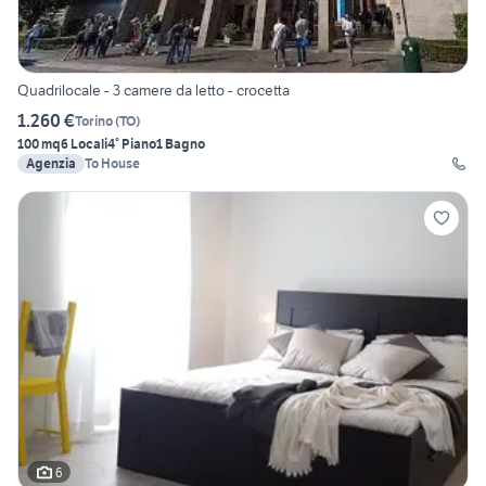
Quadrilocale - 3 camere da letto - crocetta
1.260 €
Torino
(
TO
)
100 mq
6 Locali
4° Piano
1 Bagno
Agenzia
To House
6