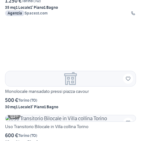
1.250 €
Torino
(
TO
)
35 mq
1 Locale
1° Piano
1 Bagno
Agenzia
Spacest.com
Monolocale mansadato pressi piazza cavour
500 €
Torino
(
TO
)
30 mq
1 Locale
3° Piano
1 Bagno
6
Uso Transitorio Bilocale in Villa collina Torino
600 €
Torino
(
TO
)