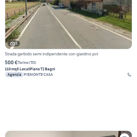
5
Strada gerbido semi indipendente con giardino pvt
500 €
Torino
(
TO
)
110 mq
5 Locali
Piano T
2 Bagni
Agenzia
PIEMONTE CASA