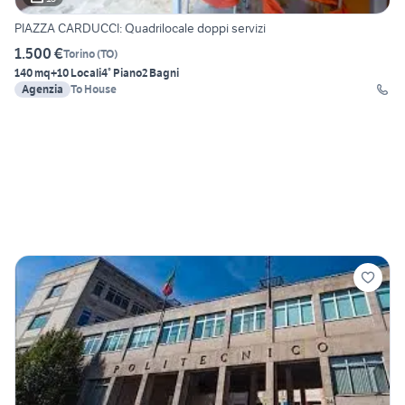
PIAZZA CARDUCCI: Quadrilocale doppi servizi
1.500 €
Torino
(
TO
)
140 mq
+10 Locali
4° Piano
2 Bagni
Agenzia
To House