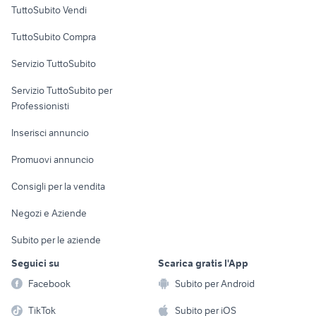
Case vacanza
privati Messina
di camaiore privati
torino privati
TuttoSubito Vendi
affitto appartamenti
affitto bivani
Uffici e Locali
TuttoSubito Compra
da privati Milano
arredato catania
commerciali
privato
Servizio TuttoSubito
elettronica
per la casa e la
sports e hobby
Servizio TuttoSubito per
persona
Informatica
Animali
Professionisti
Arredamento e
Console e
Accessori per
Casalinghi
Inserisci annuncio
Videogiochi
animali
Elettrodomestici
Promuovi annuncio
Audio/Video
Musica e Film
Giardino e Fai da te
Consigli per la vendita
Fotografia
Libri e Riviste
Abbigliamento e
Negozi e Aziende
Telefonia
Strumenti Musicali
Accessori
Subito per le aziende
Sports
Tutto per i bambini
Seguici su
Scarica gratis l'App
Biciclette
Facebook
Subito per Android
Collezionismo
TikTok
Subito per iOS