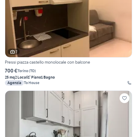
7
Pressi piazza castello monolocale con balcone
700 €
Torino
(
TO
)
25 mq
2 Locali
1° Piano
1 Bagno
Agenzia
To House