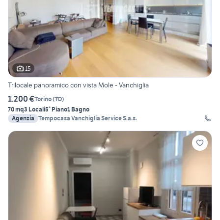
15
Trilocale panoramico con vista Mole - Vanchiglia
1.200 €
Torino
(
TO
)
70 mq
3 Locali
5° Piano
1 Bagno
Agenzia
Tempocasa Vanchiglia Service S.a.s.