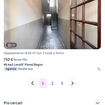
30
Appartamento di 66 m² con 3 locali a Torino
750 €
Torino
(
TO
)
66 mq
3 Locali
3° Piano
1 Bagno
Agenzia
Studiocasa
1
2
3
Più cercati