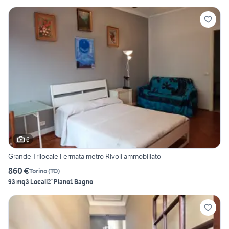
6
Grande Trilocale Fermata metro Rivoli ammobiliato
860 €
Torino
(
TO
)
93 mq
3 Locali
2° Piano
1 Bagno