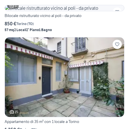
3
Bilocale ristrutturato vicino al poli - da privato
850 €
Torino
(
TO
)
57 mq
2 Locali
2° Piano
1 Bagno
15
Appartamento di 35 m² con 1 locale a Torino