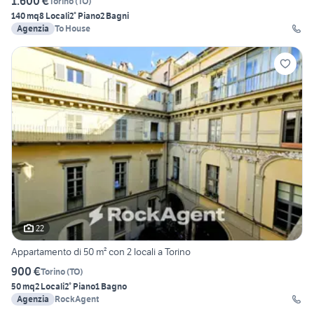
1.600 €
Torino
(
TO
)
140 mq
8 Locali
2° Piano
2 Bagni
Agenzia
To House
22
Appartamento di 50 m² con 2 locali a Torino
900 €
Torino
(
TO
)
50 mq
2 Locali
2° Piano
1 Bagno
Agenzia
RockAgent