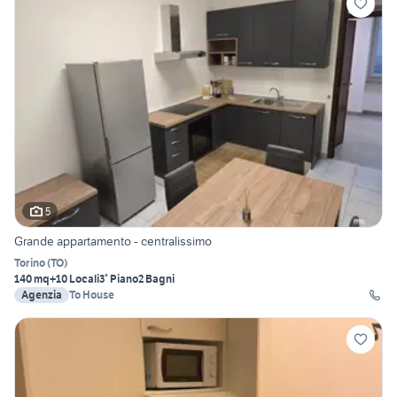
5
Grande appartamento - centralissimo
Torino
(
TO
)
140 mq
+10 Locali
3° Piano
2 Bagni
Agenzia
To House