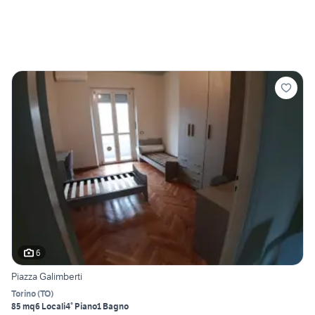
6
Piazza Galimberti
Torino
(
TO
)
85 mq
6 Locali
4° Piano
1 Bagno