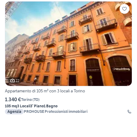
22
Appartamento di 105 m² con 3 locali a Torino
1.340 €
Torino
(
TO
)
105 mq
3 Locali
3° Piano
1 Bagno
Agenzia
PROHOUSE Professionisti immobiliari