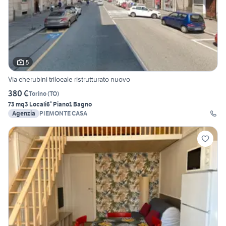
5
Via cherubini trilocale ristrutturato nuovo
380 €
Torino
(
TO
)
73 mq
3 Locali
6° Piano
1 Bagno
Agenzia
PIEMONTE CASA