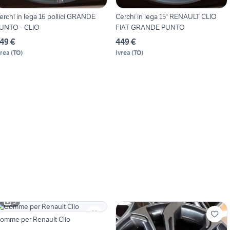
erchi in lega 16 pollici GRANDE
Cerchi in lega 15" RENAULT CLIO
UNTO - CLIO
FIAT GRANDE PUNTO
49 €
449 €
vrea
(
TO
)
Ivrea
(
TO
)
5
omme per Renault Clio