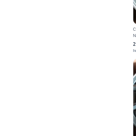
C
N
2
I