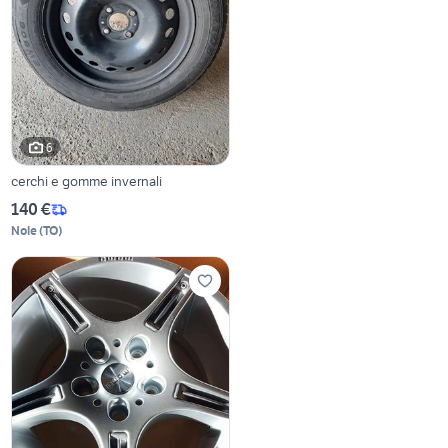
6
cerchi e gomme invernali
140 €
Nole
(
TO
)