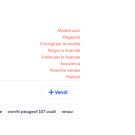
Modelli auto
Magazine
Consigli per la vendita
Negozi e Aziende
Subito per le Aziende
Assistenza
Ricerche salvate
Preferiti
Vendi
te
cerchi peugeot 107 usati
renault clio Taranto provincia
cerch