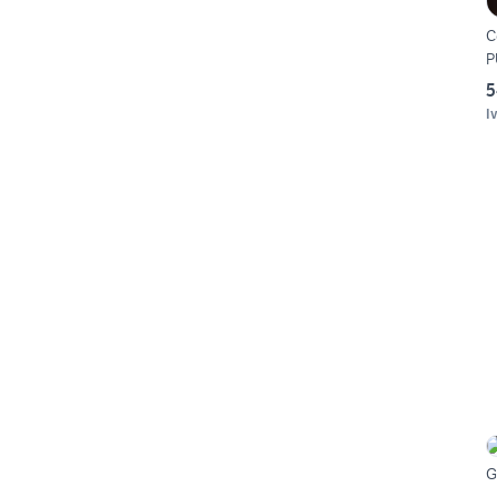
C
P
5
I
G