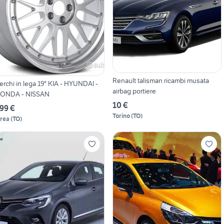
Renault talisman ricambi musata
erchi in lega 19" KIA - HYUNDAI -
airbag portiere
ONDA - NISSAN
10 €
99 €
Torino
(
TO
)
vrea
(
TO
)