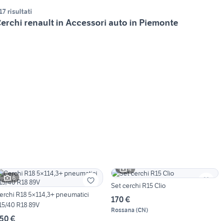
17 risultati
erchi renault in Accessori auto in Piemonte
4
6
Set cerchi R15 Clio
erchi R18 5×114,3+ pneumatici
170 €
15/40 R18 89V
Rossana
(
CN
)
50 €