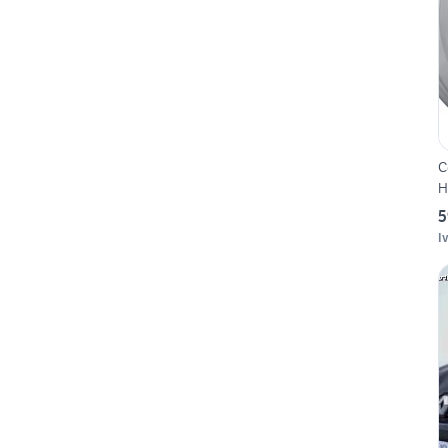
C
H
5
I