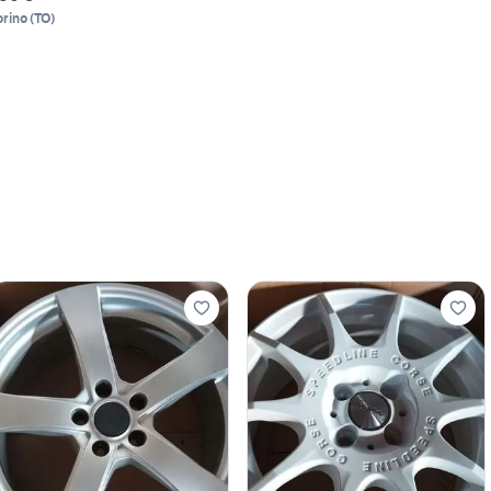
orino
(
TO
)