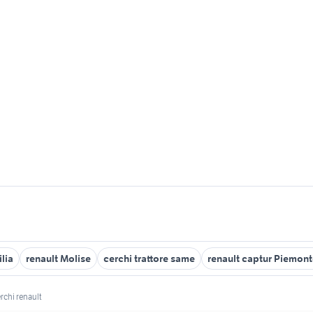
ilia
renault Molise
cerchi trattore same
renault captur Piemon
rchi renault