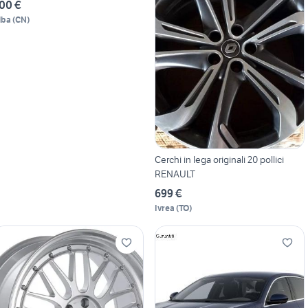
00 €
lba
(
CN
)
Cerchi in lega originali 20 pollici
RENAULT
699 €
Ivrea
(
TO
)