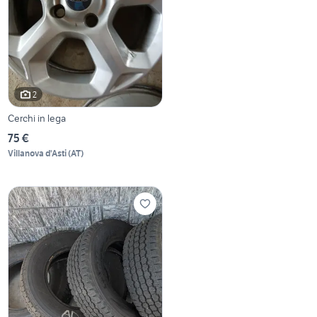
2
Cerchi in lega
75 €
Villanova d'Asti
(
AT
)