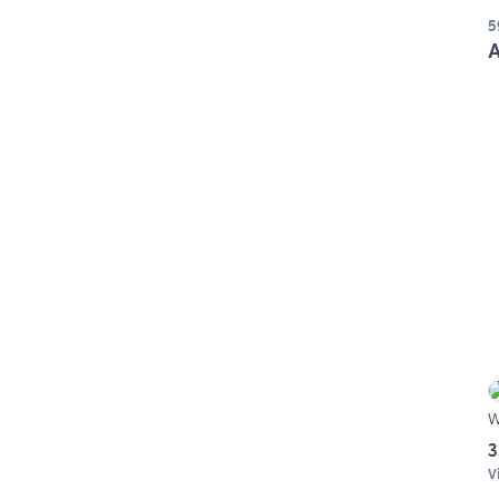
5
A
W
3
V