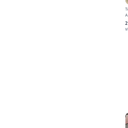
T
A
2
V