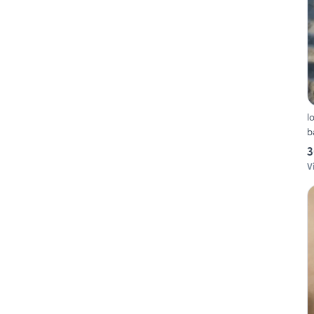
l
b
3
V