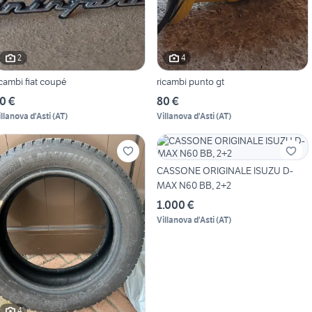
2
4
icambi fiat coupé
ricambi punto gt
0 €
80 €
illanova d'Asti
(
AT
)
Villanova d'Asti
(
AT
)
CASSONE ORIGINALE ISUZU D-
MAX N60 BB, 2+2
1.000 €
Villanova d'Asti
(
AT
)
4