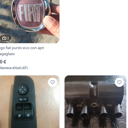
3
ogo fiat punto evo con apri
agagliaio
0 €
illanova d'Asti
(
AT
)