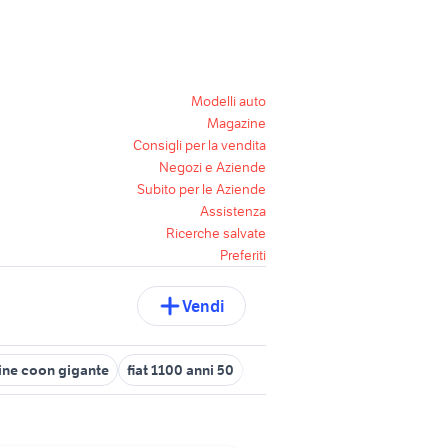
Modelli auto
Magazine
Consigli per la vendita
Negozi e Aziende
Subito per le Aziende
Assistenza
Ricerche salvate
Preferiti
Vendi
ne coon gigante
fiat 1100 anni 50
suzuki gsx s 750 usata
peco