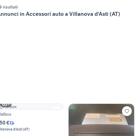
9 risultati
nnunci in Accessori auto a Villanova d'Asti (AT)
3
allbox
50 €
illanova d'Asti
(
AT
)