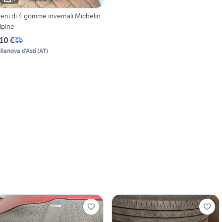
reni di 4 gomme invernali Michelin
lpine
10 €
illanova d'Asti
(
AT
)