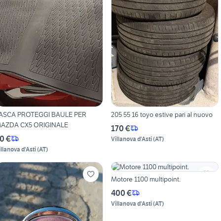
ASCA PROTEGGI BAULE PER
205 55 16 toyo estive pari al nuovo
AZDA CX5 ORIGINALE
170 €
0 €
Villanova d'Asti
(
AT
)
illanova d'Asti
(
AT
)
Motore 1100 multipoint.
400 €
Villanova d'Asti
(
AT
)