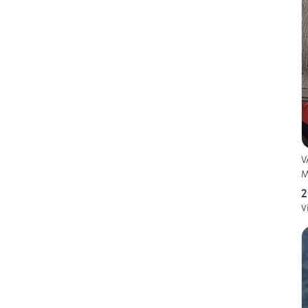
V
M
2
V