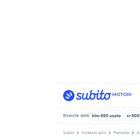
ktm 690 usato
xr 600
Ricerche
simili
Subito
Accessori auto
Piemonte
As