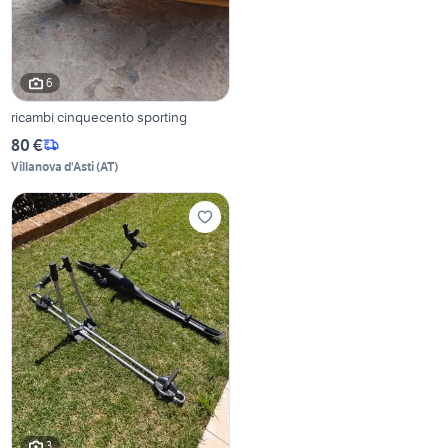
6
ricambi cinquecento sporting
80 €
Villanova d'Asti
(
AT
)
3