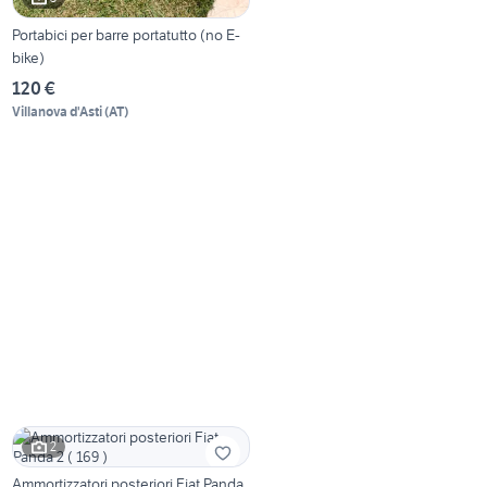
Portabici per barre portatutto (no E-
bike)
120 €
Villanova d'Asti
(
AT
)
2
Ammortizzatori posteriori Fiat Panda