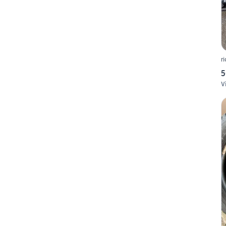
r
5
V