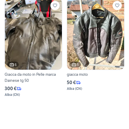
6
5
Giacca da moto in Pelle marca
giacca moto
Dainese tg 50
50 €
300 €
Alba
(
CN
)
Alba
(
CN
)