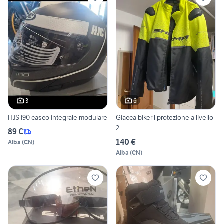
3
6
HJS i90 casco integrale modulare
Giacca biker l protezione a livello
2
89 €
140 €
Alba
(
CN
)
Alba
(
CN
)