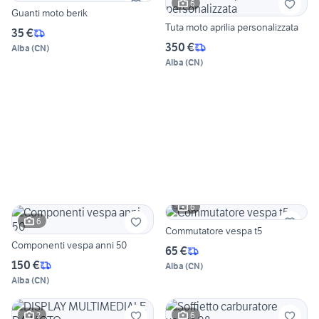
6
Guanti moto berik
Tuta moto aprilia personalizzata
35 €
350 €
Alba
(
CN
)
Alba
(
CN
)
6
6
Commutatore vespa t5
Componenti vespa anni 50
65 €
150 €
Alba
(
CN
)
Alba
(
CN
)
2
6