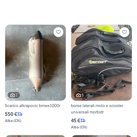
2
5
Scarico alkrapovic bmws1000r
borse laterali moto e scooter
universali morbidr
550 €
45 €
Alba
(
CN
)
Alba
(
CN
)