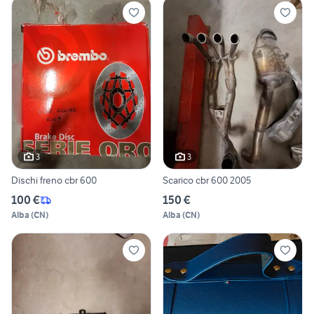
3
3
Dischi freno cbr 600
Scarico cbr 600 2005
100 €
150 €
Alba
(
CN
)
Alba
(
CN
)