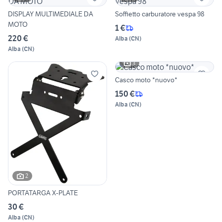
DISPLAY MULTIMEDIALE DA
Soffietto carburatore vespa 98
MOTO
1 €
220 €
Alba
(
CN
)
Alba
(
CN
)
3
Casco moto *nuovo*
150 €
Alba
(
CN
)
2
PORTATARGA X-PLATE
30 €
Alba
(
CN
)