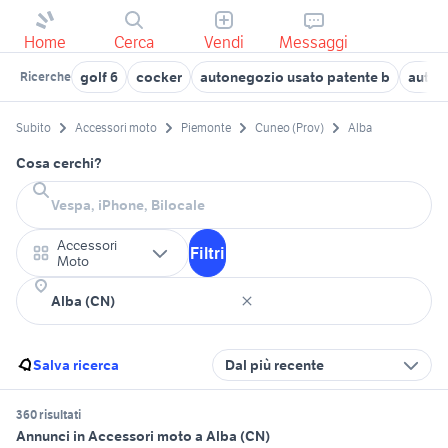
Home
Cerca
Vendi
Messaggi
golf 6
cocker
autonegozio usato patente b
auto u
Ricerche
Subito
Accessori moto
Piemonte
Cuneo (Prov)
Alba
Cosa cerchi?
Accessori
Filtri
Moto
Salva ricerca
Dal più recente
360 risultati
Annunci in Accessori moto a Alba (CN)