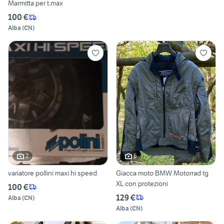
Marmitta per t.max
100 €
Alba
(
CN
)
2
6
variatore pollini maxi hi speed
Giacca moto BMW Motorrad tg
XL con protezioni
100 €
129 €
Alba
(
CN
)
Alba
(
CN
)