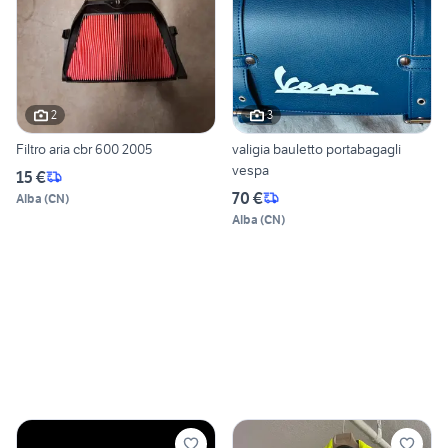
2
3
Filtro aria cbr 600 2005
valigia bauletto portabagagli
vespa
15 €
70 €
Alba
(
CN
)
Alba
(
CN
)