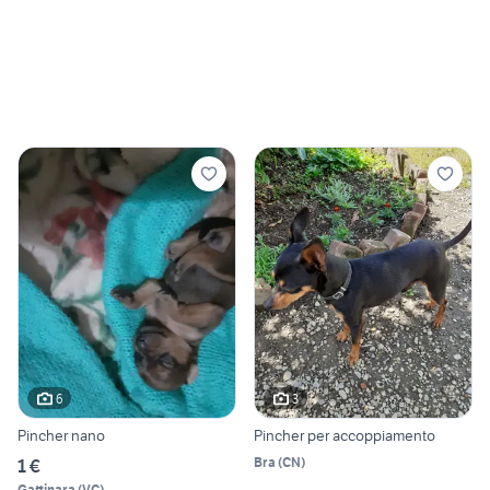
6
3
Pincher nano
Pincher per accoppiamento
Bra
(
CN
)
1 €
Gattinara
(
VC
)