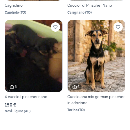
Cagnolino
Cuccioli di Pinscher Nano
Candiolo
(
TO
)
Carignano
(
TO
)
6
6
4 cuccioli pinscher nano
Cucciolona mix german pinscher
in adozione
150 €
Torino
(
TO
)
Novi Ligure
(
AL
)