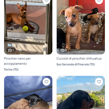
3
6
Pinscher nano per
Cuccioli di pinscher chihuahua
accoppiamento
San Secondo di Pinerolo
(
TO
)
Torino
(
TO
)