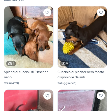
3
6
Splendidi cuccioli dí Pinscher
Cucciolo di pincher nero focato
nano
disponibile da sub
Torino
(
TO
)
Saluggia
(
VC
)