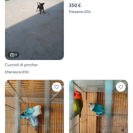
350 €
Fossano
(
CN
)
6
Cuccioli di pincher
Cherasco
(
CN
)