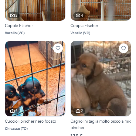
2
4
Coppie Fischer
Coppia Fischer
Varallo
(
VC
)
Varallo
(
VC
)
6
2
Cuccioli pincher nero focato
Cagnolini taglia molto piccola mix
pincher
Chivasso
(
TO
)
130 €