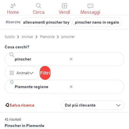
Home
Cerca
Vendi
Messaggi
allevamenti pinscher toy
pinscher nano in regalo
pi
Ricerche
Subito
Animali
Piemonte
pinscher
Cosa cerchi?
Filtri
Animali
Salva ricerca
Dal più rilevante
41 risultati
Pinscher in Piemonte