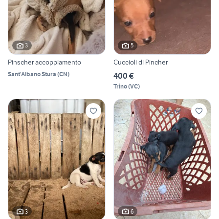
3
5
Pinscher accoppiamento
Cuccioli di Pincher
Sant'Albano Stura
(
CN
)
400 €
Trino
(
VC
)
3
6