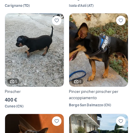
Carignano
(
TO
)
Isola d'Asti
(
AT
)
5
6
Pinscher
Pincer pincher pinscher per
accoppiamento
400 €
Borgo San Dalmazzo
(
CN
)
Cuneo
(
CN
)