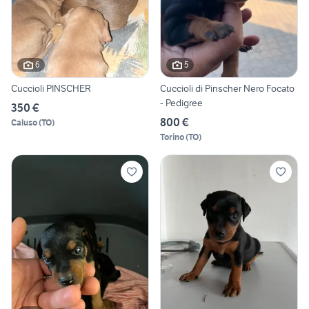
6
5
Cuccioli PINSCHER
Cuccioli di Pinscher Nero Focato
- Pedigree
350 €
800 €
Caluso
(
TO
)
Torino
(
TO
)