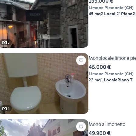
195.000 €
Limone Piemonte
(
CN
)
45 mq
2 Locali
2° Piano
2
5
Monolocale limone p
45.000 €
Limone Piemonte
(
CN
)
22 mq
1 Locale
Piano T
6
Mono a limonetto
49.900 €