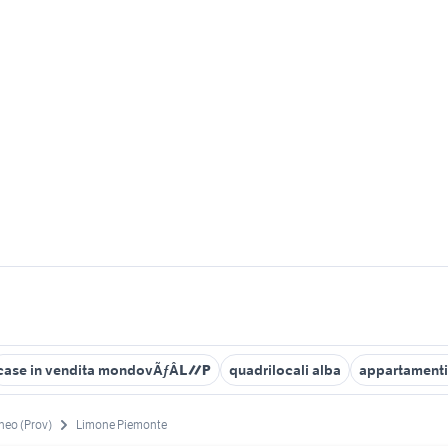
case in vendita mondovÃƒÂ¬
quadrilocali alba
appartamenti
neo (Prov)
Limone Piemonte