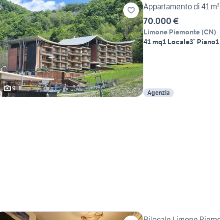
Appartamento di 41 m²
70.000 €
Limone Piemonte
(
CN
)
41 mq
1 Locale
3° Piano
1
9
Agenzia
Bilocale Limone Piem