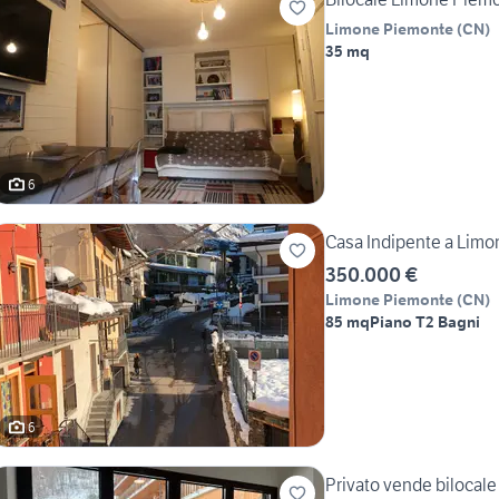
Limone Piemonte
(
CN
)
35 mq
6
Casa Indipente a Lim
350.000 €
Limone Piemonte
(
CN
)
85 mq
Piano T
2 Bagni
6
Privato vende bilocale 