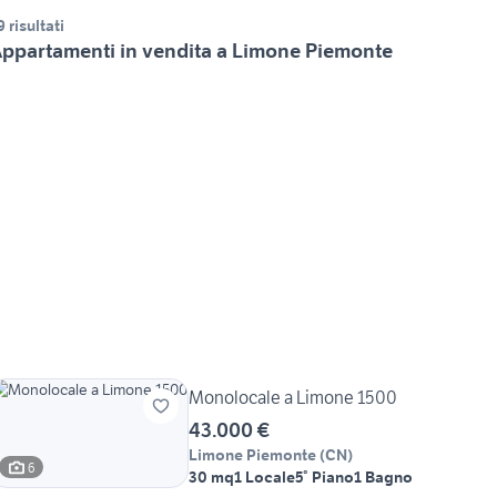
9 risultati
ppartamenti in vendita a Limone Piemonte
Monolocale a Limone 1500
43.000 €
Limone Piemonte
(
CN
)
6
30 mq
1 Locale
5° Piano
1 Bagno