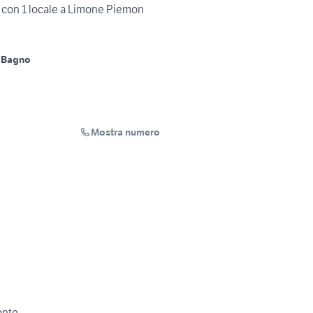
 con 1 locale a Limone Piemon
 Bagno
Mostra numero
onte