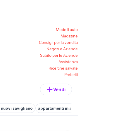
Modelli auto
Magazine
Consigli per la vendita
Negozi e Aziende
Subito per le Aziende
Assistenza
Ricerche salvate
Preferiti
Vendi
 nuovi savigliano
appartamenti in affitto sanfront
appartamenti 