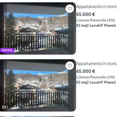
Appartamento in mon
65.000 €
Limone Piemonte
(
CN
)
52 mq
2 Locali
4° Piano
1
Vetrina
Appartamento in mon
65.000 €
Limone Piemonte
(
CN
)
52 mq
2 Locali
4° Piano
1
6