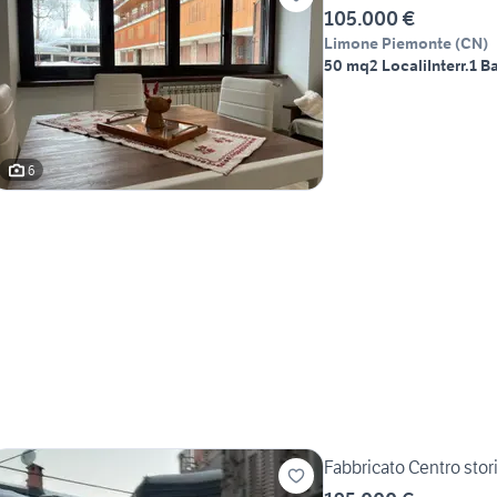
105.000 €
Limone Piemonte
(
CN
)
50 mq
2 Locali
Interr.
1 B
6
Fabbricato Centro stor