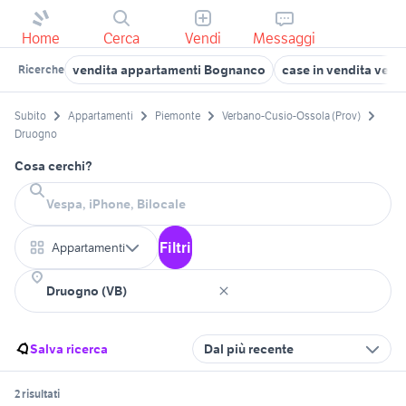
Home
Cerca
Vendi
Messaggi
vendita appartamenti Bognanco
case in vendita verb
Ricerche
Subito
Appartamenti
Piemonte
Verbano-Cusio-Ossola (Prov)
Druogno
Cosa cerchi?
Filtri
Appartamenti
Salva ricerca
Dal più recente
2 risultati