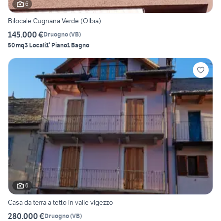
6
Bilocale Cugnana Verde (Olbia)
145.000 €
Druogno
(
VB
)
50 mq
3 Locali
1° Piano
1 Bagno
6
Casa da terra a tetto in valle vigezzo
280.000 €
Druogno
(
VB
)