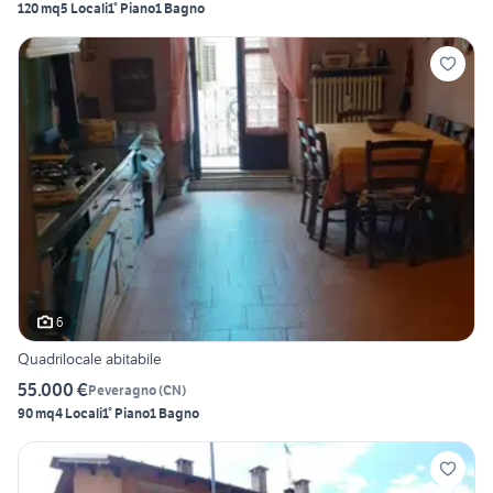
120 mq
5 Locali
1° Piano
1 Bagno
6
Quadrilocale abitabile
55.000 €
Peveragno
(
CN
)
90 mq
4 Locali
1° Piano
1 Bagno