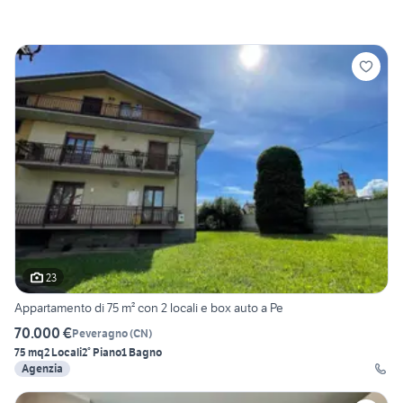
23
Appartamento di 75 m² con 2 locali e box auto a Pe
70.000 €
Peveragno
(
CN
)
75 mq
2 Locali
2° Piano
1 Bagno
Agenzia