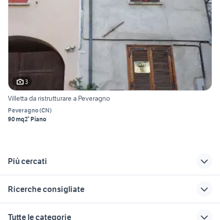
3
Villetta da ristrutturare a Peveragno
Peveragno
(
CN
)
90 mq
2° Piano
Più cercati
Correlati
Richerche simili
Suggerimenti
Ricerche consigliate
affitto appartamenti
vendita
case in vendita a la
bilocale Cuneo
appartamenti
loggia
appartamenti in vendita iglesias
case in affitto qualiano
Tutte le categorie
provincia
Ticineto