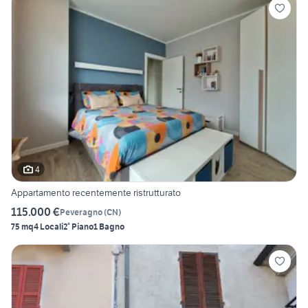
4
Appartamento recentemente ristrutturato
115.000 €
Peveragno
(
CN
)
75 mq
4 Locali
2° Piano
1 Bagno