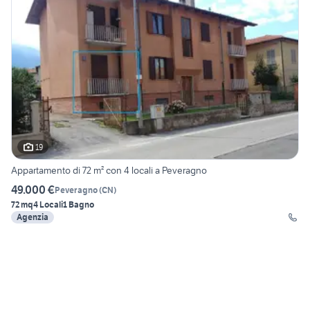
19
Appartamento di 72 m² con 4 locali a Peveragno
49.000 €
Peveragno
(
CN
)
72 mq
4 Locali
1 Bagno
Agenzia