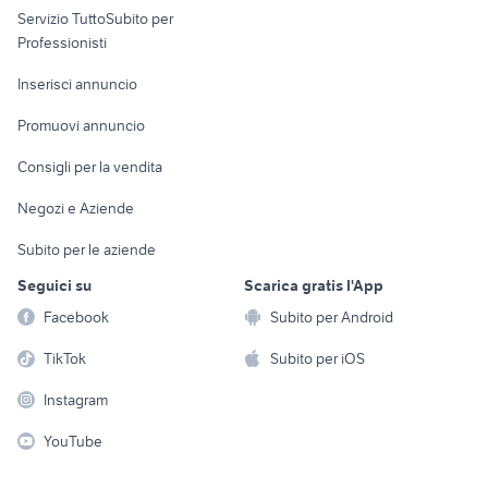
Servizio TuttoSubito per
persona
Informatica
Animali
Professionisti
Arredamento e
Console e
Accessori per
Casalinghi
Inserisci annuncio
Videogiochi
animali
Elettrodomestici
Promuovi annuncio
Audio/Video
Musica e Film
Giardino e Fai da te
Consigli per la vendita
Fotografia
Libri e Riviste
Abbigliamento e
Negozi e Aziende
Telefonia
Strumenti Musicali
Accessori
Subito per le aziende
Sports
Tutto per i bambini
Seguici su
Scarica gratis l'App
Biciclette
Facebook
Subito per Android
Collezionismo
TikTok
Subito per iOS
Instagram
YouTube