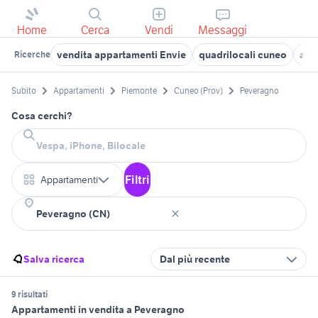
Home
Cerca
Vendi
Messaggi
vendita appartamenti Envie
quadrilocali cuneo
app
Ricerche
Subito
Appartamenti
Piemonte
Cuneo (Prov)
Peveragno
Cosa cerchi?
Filtri
Appartamenti
Salva ricerca
Dal più recente
9 risultati
Appartamenti in vendita a Peveragno