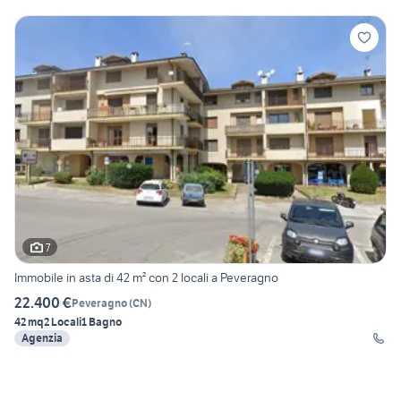
7
Immobile in asta di 42 m² con 2 locali a Peveragno
22.400 €
Peveragno
(
CN
)
42 mq
2 Locali
1 Bagno
Agenzia