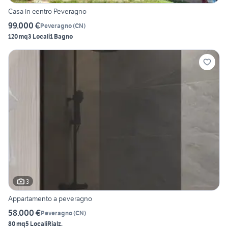
Casa in centro Peveragno
99.000 €
Peveragno
(
CN
)
120 mq
3 Locali
1 Bagno
3
Appartamento a peveragno
58.000 €
Peveragno
(
CN
)
80 mq
5 Locali
Rialz.