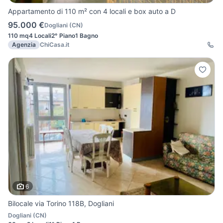
Appartamento di 110 m² con 4 locali e box auto a D
95.000 €
Dogliani
(
CN
)
110 mq
4 Locali
2° Piano
1 Bagno
Agenzia
ChiCasa.it
6
Bilocale via Torino 118B, Dogliani
Dogliani
(
CN
)