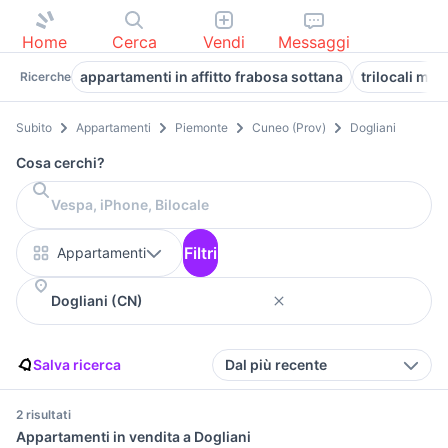
Home
Cerca
Vendi
Messaggi
appartamenti in affitto frabosa sottana
trilocali mo
Ricerche
Subito
Appartamenti
Piemonte
Cuneo (Prov)
Dogliani
Cosa cerchi?
Filtri
Appartamenti
Salva ricerca
Dal più recente
2 risultati
Appartamenti in vendita a Dogliani