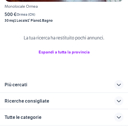
Monolocale Ormea
500 €
Ormea
(
CN
)
30 mq
1 Locale
1° Piano
1 Bagno
La tua ricerca ha restituito pochi annunci.
Espandi a tutta la provincia
Più cercati
Correlati
Richerche simili
Suggerimenti
Ricerche consigliate
bilocali roburent
appartamenti in
appartamenti in
affitto trecate
vendita condove
affitti imola
case in vendita guidonia
vendita
Tutte le categorie
appartamenti Envie
vendita
appartamenti
case in vendita tavagnacco
case san biagio di callalta
appartamenti Favria
borgosesia
appartamenti