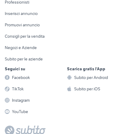
Informatica
Animali
Professionisti
Arredamento e
Console e
Accessori per
Casalinghi
Inserisci annuncio
Videogiochi
animali
Elettrodomestici
Promuovi annuncio
Audio/Video
Musica e Film
Giardino e Fai da te
Consigli per la vendita
Fotografia
Libri e Riviste
Abbigliamento e
Negozi e Aziende
Telefonia
Strumenti Musicali
Accessori
Subito per le aziende
Sports
Tutto per i bambini
Seguici su
Scarica gratis l'App
Biciclette
Facebook
Subito per Android
Collezionismo
TikTok
Subito per iOS
Instagram
YouTube