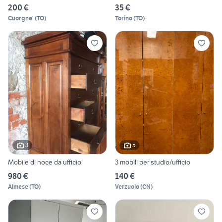
200 €
35 €
Cuorgne'
(
TO
)
Torino
(
TO
)
3
5
Mobile di noce da ufficio
3 mobili per studio/ufficio
980 €
140 €
Almese
(
TO
)
Verzuolo
(
CN
)