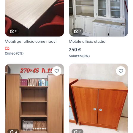
6
3
Mobili per ufficio come nuovi
Mobile ufficio studio
250 €
Cuneo
(
CN
)
Saluzzo
(
CN
)
4
6