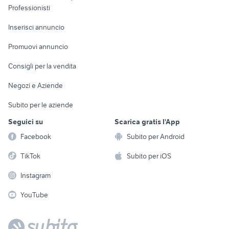
Informatica
Animali
Professionisti
Arredamento e
Console e
Accessori per
Casalinghi
Inserisci annuncio
Videogiochi
animali
Elettrodomestici
Promuovi annuncio
Audio/Video
Musica e Film
Giardino e Fai da te
Consigli per la vendita
Fotografia
Libri e Riviste
Abbigliamento e
Negozi e Aziende
Telefonia
Strumenti Musicali
Accessori
Subito per le aziende
Sports
Tutto per i bambini
Seguici su
Scarica gratis l'App
Biciclette
Facebook
Subito per Android
Collezionismo
TikTok
Subito per iOS
Instagram
YouTube