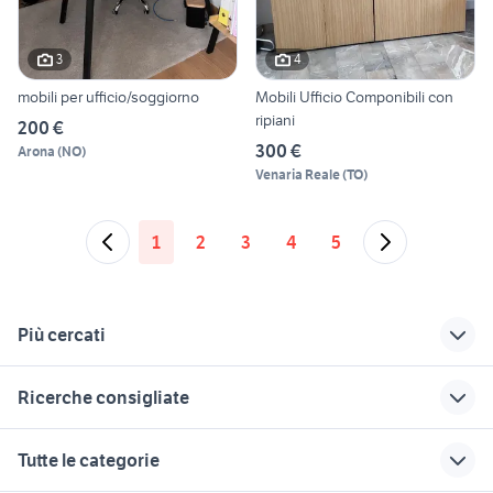
3
4
mobili per ufficio/soggiorno
Mobili Ufficio Componibili con
ripiani
200 €
300 €
Arona
(
NO
)
Venaria Reale
(
TO
)
1
2
3
4
5
Più cercati
Correlati
Richerche simili
Suggerimenti
Ricerche consigliate
mobile sottoscala
coprisedia ufficio
ufficio operativo
te lo regalo sarzana e la spezia
divani usati
mobili usati
porte ufficio
cucina usata
Tutte le categorie
carovigno
piacenza
regalo mobili ufficio
letto contenitore una piazza e
mobili usati velletri