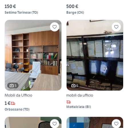
150 €
500 €
Settimo Torinese
(
TO
)
Barge
(
CN
)
5
6
Mobili da Ufficio
mobili da ufficio
1 €
Mottalciata
(
BI
)
Orbassano
(
TO
)