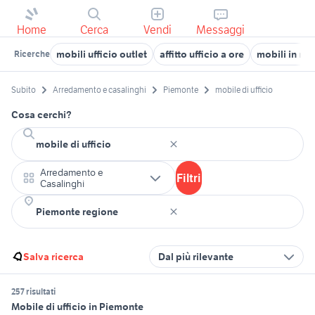
Home
Cerca
Vendi
Messaggi
mobili ufficio outlet
affitto ufficio a ore
mobili in re
Ricerche
Subito
Arredamento e casalinghi
Piemonte
mobile di ufficio
Cosa cerchi?
Arredamento e
Filtri
Casalinghi
Salva ricerca
Dal più rilevante
257 risultati
Mobile di ufficio in Piemonte