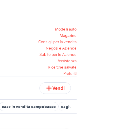
Modelli auto
Magazine
Consigli per la vendita
Negozi e Aziende
Subito per le Aziende
Assistenza
Ricerche salvate
Preferiti
Vendi
case in vendita campobasso
cagiva mito 125 usata
trattori usa