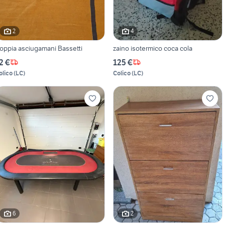
2
4
oppia asciugamani Bassetti
zaino isotermico coca cola
2 €
125 €
olico
(
LC
)
Colico
(
LC
)
6
2