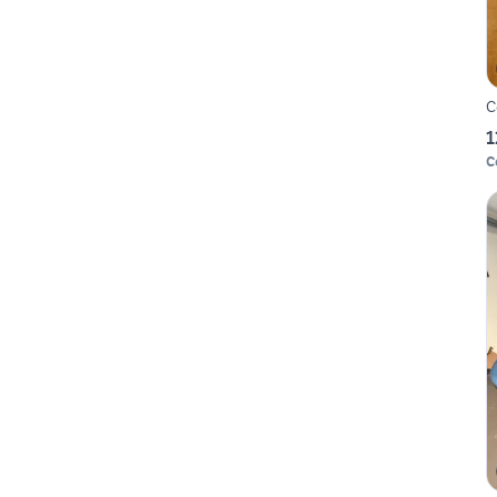
C
1
C