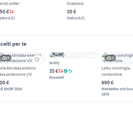
avolo poker
Scarpiera
50 €
30 €
olico
(
LC
)
Colico
(
LC
)
celti per te
2
6
3
teddy
orta blindata esterno
Letto conchiglia
35 €
asa protezione UV
contenitore
Grasselli
00 €
690 €
ID SHOP 2010
Mondoflex srls Gru
1976