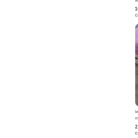
1
C
l
m
2
C