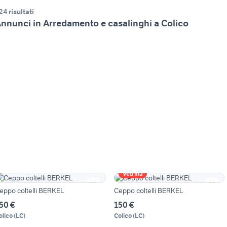
24 risultati
nnunci in Arredamento e casalinghi a Colico
Vetrina
eppo coltelli BERKEL
Ceppo coltelli BERKEL
50 €
150 €
olico
(
LC
)
Colico
(
LC
)