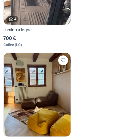
4
camino a legna
700 €
Colico
(
LC
)