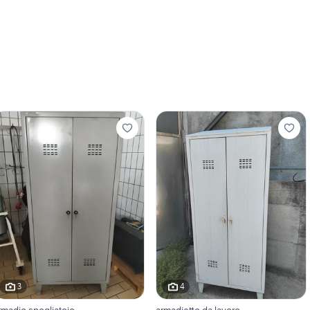
3
4
rmadio spogliatoio
armadietto da lavoro