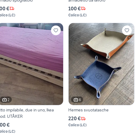
00 €
100 €
olico
(
LC
)
Colico
(
LC
)
2
6
etto impilabile, due in uno, Ikea
Hermes svuotatasche
od. UTÅKER
220 €
00 €
Colico
(
LC
)
olico
(
LC
)