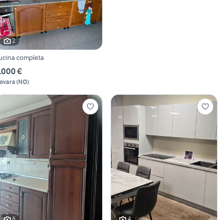
2
ucina completa
.000 €
ovara
(
NO
)
6
4