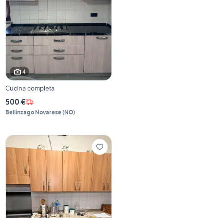
4
Cucina completa
500 €
Bellinzago Novarese
(
NO
)