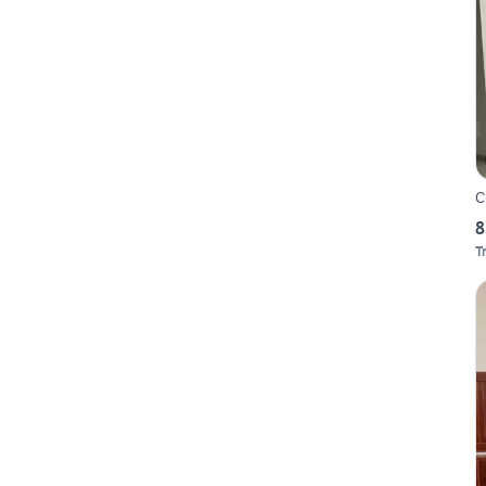
C
8
T