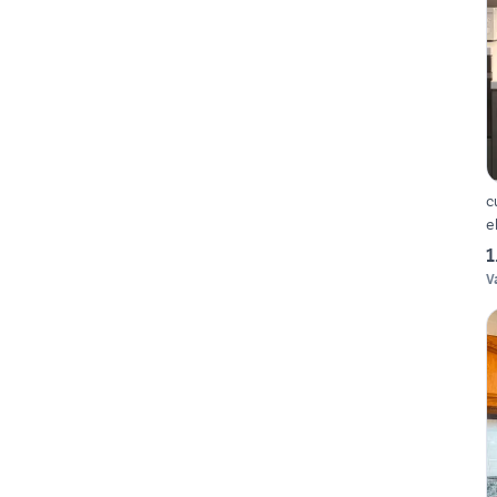
c
e
1
V