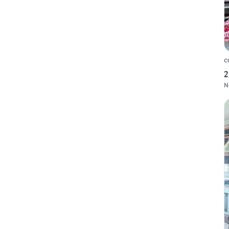
c
2
N