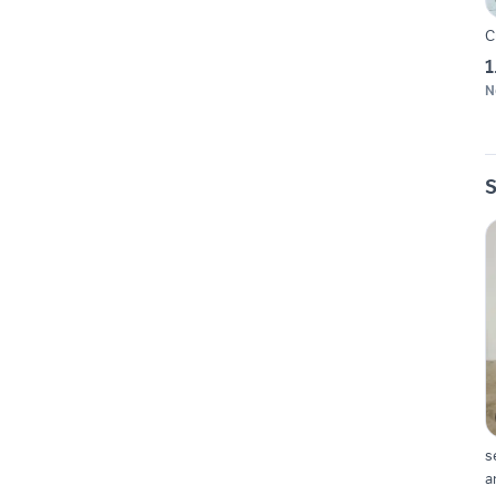
C
1
N
S
s
a