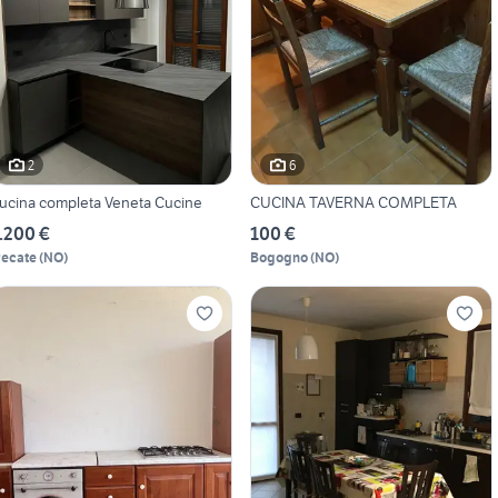
2
6
ucina completa Veneta Cucine
CUCINA TAVERNA COMPLETA
.200 €
100 €
recate
(
NO
)
Bogogno
(
NO
)