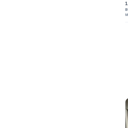
1
B
M