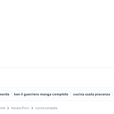
emonte
ken il guerriero manga completo
cucina usata piacenza
onte
Novara (Prov)
cucina completa