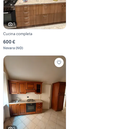
5
Cucina completa
600 €
Novara
(
NO
)
5