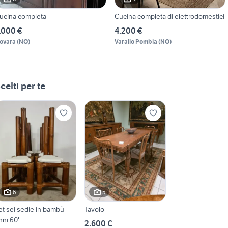
ucina completa
Cucina completa di elettrodomestici
.000 €
4.200 €
ovara
(
NO
)
Varallo Pombia
(
NO
)
celti per te
6
5
et sei sedie in bambù
Tavolo
nni 60'
2.600 €