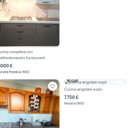
ucina completa con
lettrodomestici funzionanti
.000 €
arallo Pombia
(
NO
)
6
Cucina angolare expò
7.750 €
Novara
(
NO
)