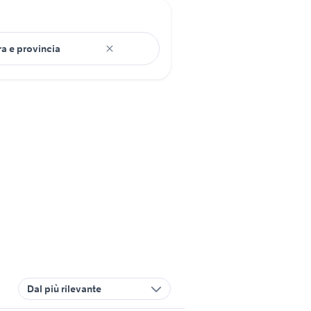
Dal più rilevante