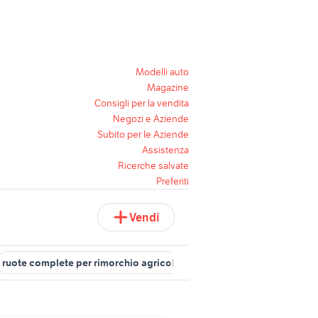
Modelli auto
Magazine
Consigli per la vendita
Negozi e Aziende
Subito per le Aziende
Assistenza
Ricerche salvate
Preferiti
Vendi
ruote complete per rimorchio agricolo
cucine usate sardegna
c