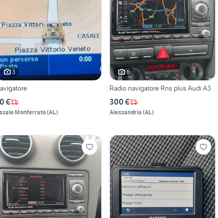
3
6
avigatore
Radio navigatore Rns plus Audi A3
0 €
300 €
asale Monferrato
(
AL
)
Alessandria
(
AL
)