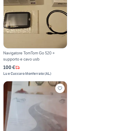
Navigatore TomTom Go 520 +
supporto e cavo usb
100 €
Lu e Cuccaro Monferrato
(
AL
)