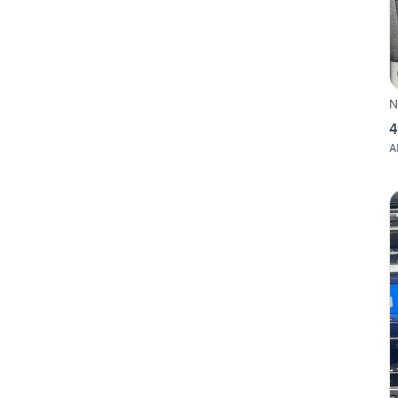
N
4
A