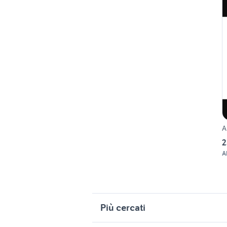
A
2
A
Più cercati