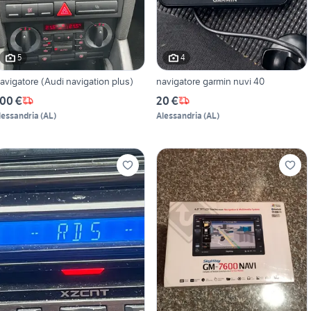
5
4
avigatore (Audi navigation plus)
navigatore garmin nuvi 40
00 €
20 €
lessandria
(
AL
)
Alessandria
(
AL
)