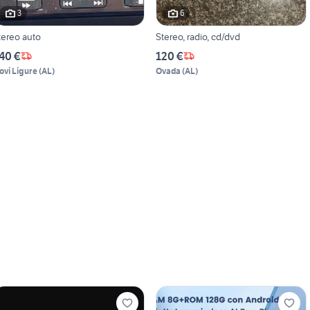
3
6
tereo auto
Stereo, radio, cd/dvd
40 €
120 €
ovi Ligure
(
AL
)
Ovada
(
AL
)