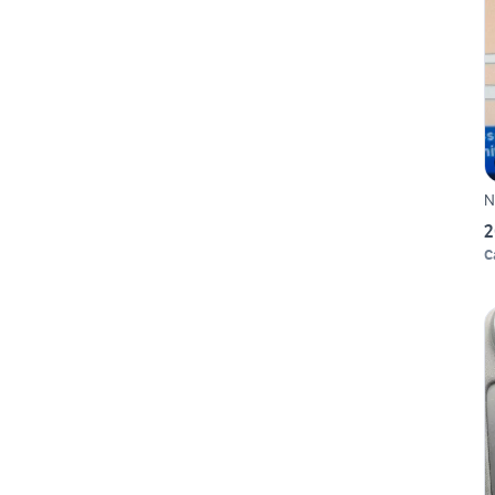
N
2
C