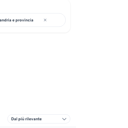
Dal più rilevante