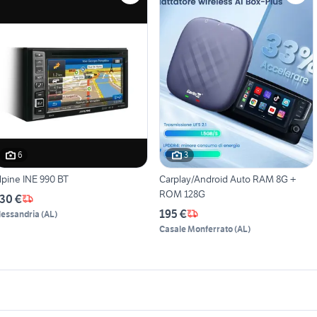
6
3
lpine INE 990 BT
Carplay/Android Auto RAM 8G +
ROM 128G
30 €
195 €
lessandria
(
AL
)
Casale Monferrato
(
AL
)