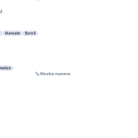
UM
Manuale
Euro 5
matico
Mostra numero