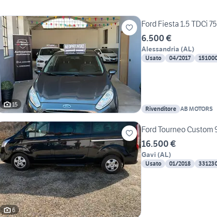
Ford Fiesta 1.5 TDCi 7
6.500 €
Alessandria
(
AL
)
Usato
04/2017
15100
15
Rivenditore
AB MOTORS
Ford Tourneo Custom 9
16.500 €
Gavi
(
AL
)
Usato
01/2018
33123
6