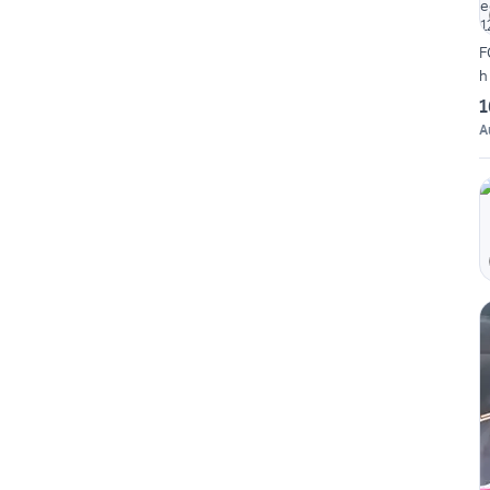
F
h
1
A