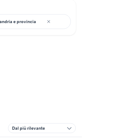
Dal più rilevante