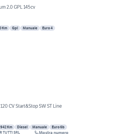
ium 2.0 GPL 145cv
0 Km
Gpl
Manuale
Euro 4
 120 CV Start&Stop SW ST Line
5942 Km
Diesel
Manuale
Euro 6b
Mostra numero
R TUTTI SRL