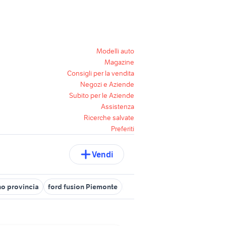
Modelli auto
Magazine
Consigli per la vendita
Negozi e Aziende
Subito per le Aziende
Assistenza
Ricerche salvate
Preferiti
Vendi
no provincia
ford fusion Piemonte
ford alessandria
ford kuga 