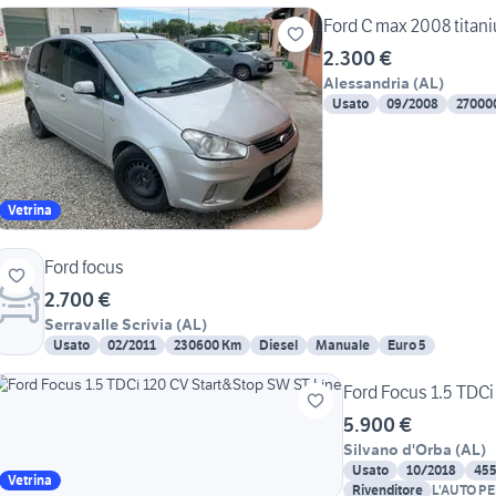
Ford C max 2008 titan
2.300 €
Alessandria
(
AL
)
Usato
09/2008
27000
Vetrina
Ford focus
2.700 €
Serravalle Scrivia
(
AL
)
Usato
02/2011
230600 Km
Diesel
Manuale
Euro 5
Ford Focus 1.5 TDCi
5.900 €
Silvano d'Orba
(
AL
)
Usato
10/2018
45
Vetrina
Rivenditore
L'AUTO PE