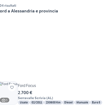
04 risultati
ord a Alessandria e provincia
Ford Focus
2.700 €
Serravalle Scrivia
(
AL
)
5
Usato
02/2011
230600 Km
Diesel
Manuale
Euro 5