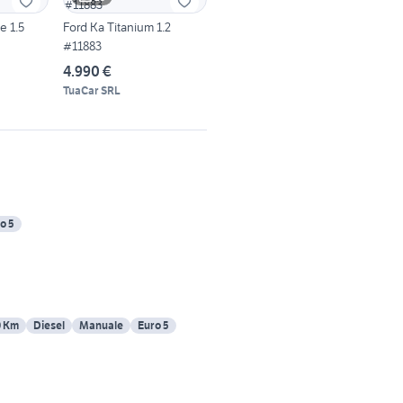
e 1.5
Ford Ka Titanium 1.2
#11883
4.990 €
TuaCar SRL
o 5
0 Km
Diesel
Manuale
Euro 5