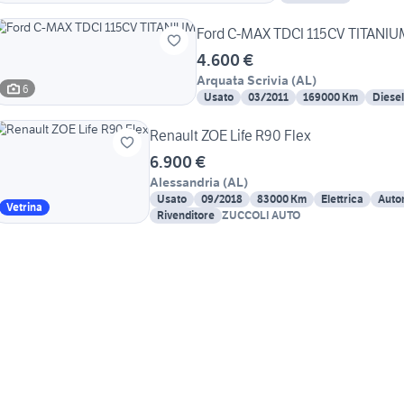
Ford C-MAX TDCI 115CV TITANI
4.600 €
Arquata Scrivia
(
AL
)
6
Usato
03/2011
169000 Km
Diesel
Renault ZOE Life R90 Flex
6.900 €
Alessandria
(
AL
)
Usato
09/2018
83000 Km
Elettrica
Auto
Vetrina
Rivenditore
ZUCCOLI AUTO