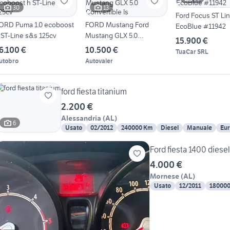
30
13
Ford Focus ST Lin
ORD Puma 1.0 ecoboost
FORD Mustang Ford
EcoBlue #11942
 ST-Line s&s 125cv
Mustang GLX 5.0
15.900 €
Convertible Is
6.100 €
10.500 €
TuaCar SRL
utobro
Autovaler
ford fiesta titanium
2.200 €
Alessandria
(
AL
)
6
Usato
02/2012
240000 Km
Diesel
Manuale
Eur
Ford fiesta 1400 diesel
4.000 €
Mornese
(
AL
)
Usato
12/2011
18000