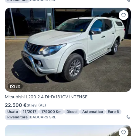
30
Mitsubishi L200 2.4 DI-D/181CV INTENSE
22.500 €
Strevi
(
AL
)
Usato
11/2017
179000 Km
Diesel
Automatico
Euro 6
Rivenditore
BADCARS SRL