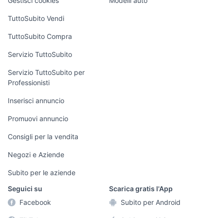
Gestisci cookies
Modelli auto
Case vacanza
TuttoSubito Vendi
Uffici e Locali
TuttoSubito Compra
commerciali
Servizio TuttoSubito
elettronica
per la casa e la
sports e hobby
Servizio TuttoSubito per
persona
Professionisti
Informatica
Animali
Arredamento e
Inserisci annuncio
Console e
Accessori per
Casalinghi
Videogiochi
animali
Promuovi annuncio
Elettrodomestici
Audio/Video
Musica e Film
Consigli per la vendita
Giardino e Fai da
Fotografia
Libri e Riviste
te
Negozi e Aziende
Telefonia
Strumenti Musicali
Abbigliamento e
Subito per le aziende
Accessori
Sports
Seguici su
Scarica gratis l'App
Tutto per i bambini
Facebook
Subito per Android
Biciclette