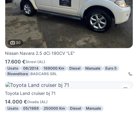
30
Nissan Navara 2.5 dCi 190CV "LE"
17.600 €
Strevi
(
AL
)
Usato
06/2014
169000 Km
Diesel
Manuale
Euro 5
Rivenditore
BADCARS SRL
Toyota Land cruiser bj 71
14.000 €
Ovada
(
AL
)
Usato
05/1989
250000 Km
Diesel
Manuale