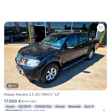
30
Nissan Navara 2.5 dCi 190CV "LE"
17.000 €
Strevi
(
AL
)
Usato
05/2015
210000 Km
Diesel
Manuale
Euro 5
Rivenditore
BADCARS SRL