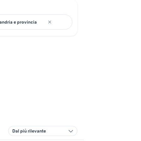
Dal più rilevante