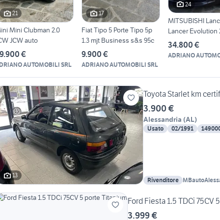
24
21
17
MITSUBISHI Lanc
ini Mini Clubman 2.0
Fiat Tipo 5 Porte Tipo 5p
Lancer Evolution 
CW JCW auto
1.3 mjt Business s&s 95c
AWC MR
34.800 €
9.900 €
9.900 €
ADRIANO AUTOMO
DRIANO AUTOMOBILI SRL
ADRIANO AUTOMOBILI SRL
Toyota Starlet km certif
3.900 €
Alessandria
(
AL
)
Usato
02/1991
14900
13
Rivenditore
MBautoAless
Ford Fiesta 1.5 TDCi 75CV 5
3.999 €