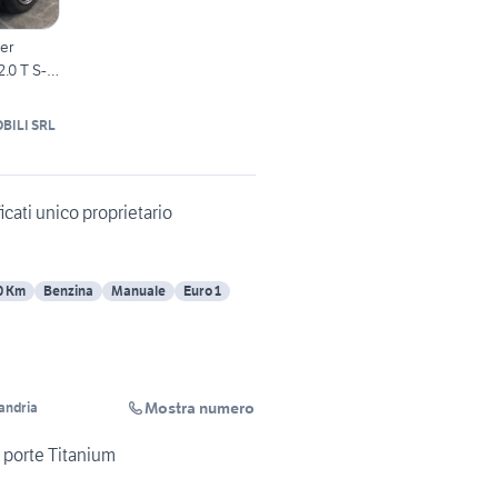
er
2.0 T S-
BILI SRL
icati unico proprietario
0 Km
Benzina
Manuale
Euro 1
Mostra numero
andria
 porte Titanium