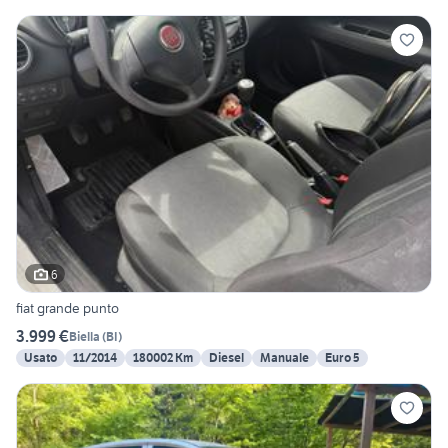
6
fiat grande punto
3.999 €
Biella
(
BI
)
Usato
11/2014
180002 Km
Diesel
Manuale
Euro 5