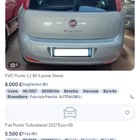
8
FIAT Punto 1.2 8V 5 porte Street
8.000 €
Gaglianico
(
BI
)
Usato
06/2017
85000 Km
Benzina
Manuale
Euro 6e
Rivenditore
Fabrizio Petulla' AUTOMOBILI
Fiat Punto Turbodiesel 2017 Euro 6B
5.500 €
Pray
(
BI
)