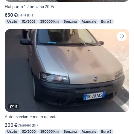
Fiat punto 1.2 benzina 2005
650 €
Biella
(
BI
)
Usato
01/2005
280000 Km
Benzina
Manuale
Euro 3
5
Auto marciante molto usurata
200 €
Candelo
(
BI
)
Usato
02/2000
190000 Km
Benzina
Manuale
Euro 2