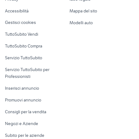
Garage e box
sci usati Toscana
animali casteggio
Caravan e Camper
Accessibilità
Mappa del sito
Loft, mansarde e
Veicoli commerciali
altro
Gestisci cookies
Modelli auto
Case vacanza
TuttoSubito Vendi
Uffici e Locali
TuttoSubito Compra
commerciali
Servizio TuttoSubito
elettronica
per la casa e la
sports e hobby
Servizio TuttoSubito per
persona
Informatica
Animali
Professionisti
Arredamento e
Console e
Accessori per
Casalinghi
Inserisci annuncio
Videogiochi
animali
Elettrodomestici
Promuovi annuncio
Audio/Video
Musica e Film
Giardino e Fai da te
Consigli per la vendita
Fotografia
Libri e Riviste
Abbigliamento e
Negozi e Aziende
Telefonia
Strumenti Musicali
Accessori
Subito per le aziende
Sports