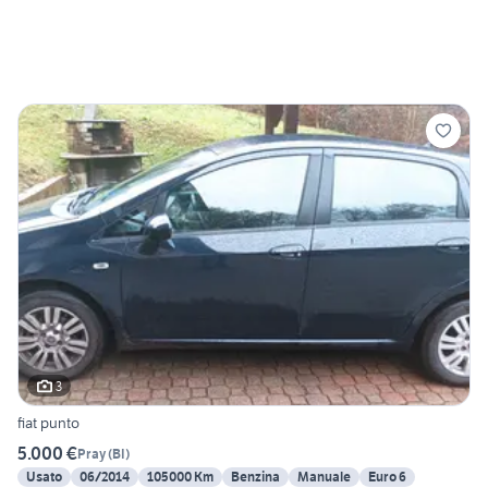
3
fiat punto
5.000 €
Pray
(
BI
)
Usato
06/2014
105000 Km
Benzina
Manuale
Euro 6