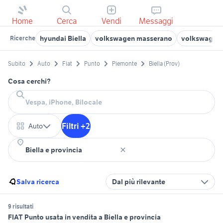
Home
Cerca
Vendi
Messaggi
hyundai Biella
volkswagen masserano
volkswagen b
Ricerche
Subito
Auto
Fiat
Punto
Piemonte
Biella (Prov)
Cosa cerchi?
Filtri +2
Auto
Salva ricerca
Dal più rilevante
9 risultati
FIAT Punto usata in vendita a Biella e provincia