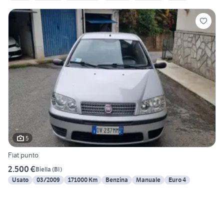
5
Fiat punto
2.500 €
Biella
(
BI
)
Usato
03/2009
171000 Km
Benzina
Manuale
Euro 4