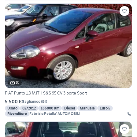
10
FIAT Punto 1.3 MJT II S&S 95 CV 3 porte Sport
5.500 €
Gaglianico
(
BI
)
Usato
02/2012
166000 Km
Diesel
Manuale
Euro 5
Rivenditore
Fabrizio Petulla' AUTOMOBILI