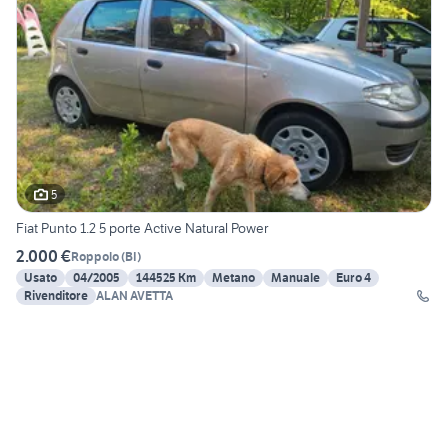
5
Fiat Punto 1.2 5 porte Active Natural Power
2.000 €
Roppolo
(
BI
)
Usato
04/2005
144525 Km
Metano
Manuale
Euro 4
Rivenditore
ALAN AVETTA