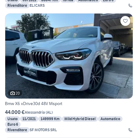
Rivenditore
ELICARS
20
Bmw X6 xDrive30d 48V Msport
44.000 €
Alessandria
(
AL
)
Usato
11/2021
149999 Km
Mild Hybrid Diesel
Automatico
Euro 6
Rivenditore
SF MOTORS SRL