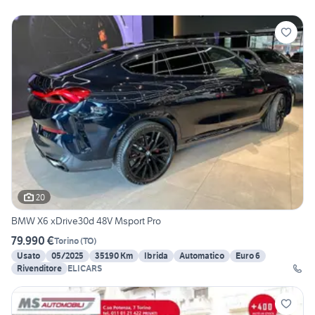
20
BMW X6 xDrive30d 48V Msport Pro
79.990 €
Torino
(
TO
)
Usato
05/2025
35190 Km
Ibrida
Automatico
Euro 6
Rivenditore
ELICARS