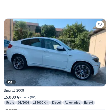
6
Bmw x6 2008
15.000 €
Novara
(
NO
)
Usato
01/2008
194000 Km
Diesel
Automatico
Euro 4
19