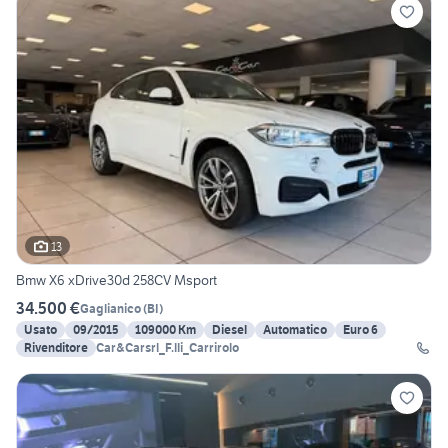
13
Bmw X6 xDrive30d 258CV Msport
34.500 €
Gaglianico
(
BI
)
Usato
09/2015
109000 Km
Diesel
Automatico
Euro 6
Rivenditore
Car&Carsrl_F.lli_Carrirolo