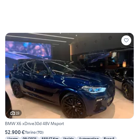
19
BMW X6 xDrive30d 48V Msport
52.900 €
Torino
(
TO
)
Usato
09/2021
88847 Km
Ibrida
Automatico
Euro 6