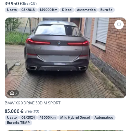
39.950 €
Bra
(
CN
)
Usato
03/2018
149000 Km
Diesel
Automatico
Euro 6e
3
BMW X6 XDRIVE 30D M SPORT
85.000 €
Ivrea
(
TO
)
Usato
06/2024
45000 Km
Mild Hybrid Diesel
Automatico
Euro 6d-TEMP