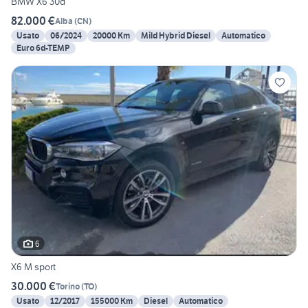
BMW X6 30d
82.000 €
Alba
(
CN
)
Usato
06/2024
20000 Km
Mild Hybrid Diesel
Automatico
Euro 6d-TEMP
6
X6 M sport
30.000 €
Torino
(
TO
)
Usato
12/2017
155000 Km
Diesel
Automatico