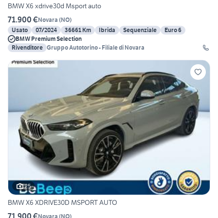
BMW X6 xdrive30d Msport auto
71.900 €
Novara
(
NO
)
Usato
07/2024
36661 Km
Ibrida
Sequenziale
Euro 6
BMW Premium Selection
Rivenditore
Gruppo Autotorino - Filiale di Novara
25
BMW X6 XDRIVE30D MSPORT AUTO
71.900 €
Novara
(
NO
)