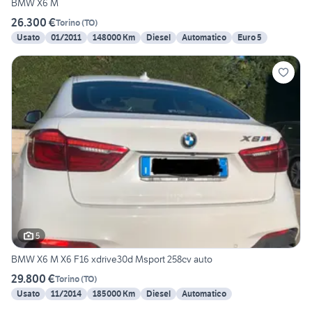
BMW X6 M
26.300 €
Torino
(
TO
)
Usato
01/2011
148000 Km
Diesel
Automatico
Euro 5
5
BMW X6 M X6 F16 xdrive30d Msport 258cv auto
29.800 €
Torino
(
TO
)
Usato
11/2014
185000 Km
Diesel
Automatico