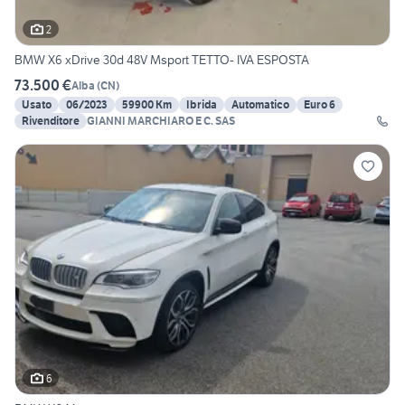
2
BMW X6 xDrive 30d 48V Msport TETTO- IVA ESPOSTA
73.500 €
Alba
(
CN
)
Usato
06/2023
59900 Km
Ibrida
Automatico
Euro 6
Rivenditore
GIANNI MARCHIARO E C. SAS
6