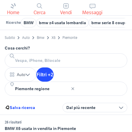
Home
Cerca
Vendi
Messaggi
BMW
bmw z4 usata lombardia
bmw serie 8 coupe
Ricerche
Subito
Auto
Bmw
X6
Piemonte
Cosa cerchi?
Filtri +2
Auto
Salva ricerca
Dal più recente
26 risultati
BMW X6 usata in vendita in Piemonte