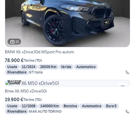
15
BMW X6 xDrive30d MSport Pro autom.
78.900 €
Torino
(
TO
)
Usato
11/2024
28500 Km
Ibrida
Automatico
Rivenditore
GT Italia
13
Bmw X6 M50 xDrive50i
19.900 €
Torino
(
TO
)
Usato
12/2009
140000 Km
Benzina
Automatico
Euro 5
Rivenditore
MAK AUTO TORINO