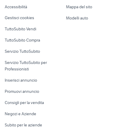
Caravan e Camper
Accessibilità
Mappa del sito
auto cabrio
auto Puglia
Loft, mansarde e
Veicoli commerciali
altro
Gestisci cookies
Modelli auto
Case vacanza
TuttoSubito Vendi
Uffici e Locali
TuttoSubito Compra
commerciali
Servizio TuttoSubito
elettronica
per la casa e la
sports e hobby
Servizio TuttoSubito per
persona
Informatica
Animali
Professionisti
Arredamento e
Console e
Accessori per
Casalinghi
Inserisci annuncio
Videogiochi
animali
Elettrodomestici
Promuovi annuncio
Audio/Video
Musica e Film
Giardino e Fai da te
Consigli per la vendita
Fotografia
Libri e Riviste
Abbigliamento e
Negozi e Aziende
Telefonia
Strumenti Musicali
Accessori
Subito per le aziende
Sports
Tutto per i bambini