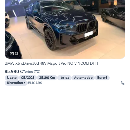
18
BMW X6 xDrive30d 48V Msport Pro NO VINCOLI DI FI
85.990 €
Torino
(
TO
)
Usato
05/2025
35190 Km
Ibrida
Automatico
Euro 6
Rivenditore
ELICARS