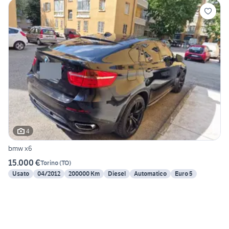
4
bmw x6
15.000 €
Torino
(
TO
)
Usato
04/2012
200000 Km
Diesel
Automatico
Euro 5