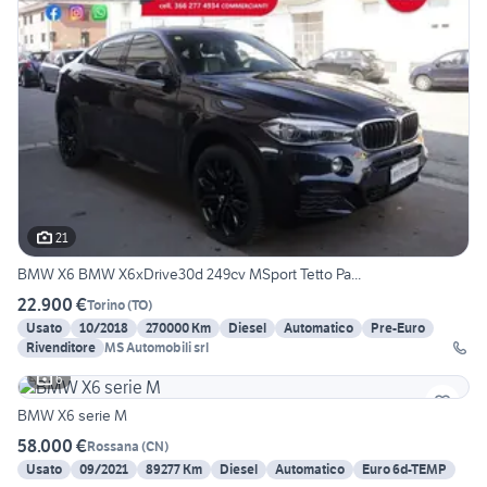
21
BMW X6 BMW X6xDrive30d 249cv MSport Tetto Pa...
22.900 €
Torino
(
TO
)
Usato
10/2018
270000 Km
Diesel
Automatico
Pre-Euro
Rivenditore
MS Automobili srl
6
BMW X6 serie M
58.000 €
Rossana
(
CN
)
Usato
09/2021
89277 Km
Diesel
Automatico
Euro 6d-TEMP