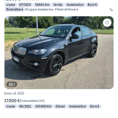
Usato
07/2024
36661 Km
Ibrida
Automatico
Euro 6
Rivenditore
Gruppo Autotorino - Filiale di Novara
6
bmw x6 40D
17.000 €
Crescentino
(
VC
)
Usato
08/2011
193000 Km
Diesel
Automatico
Euro 5