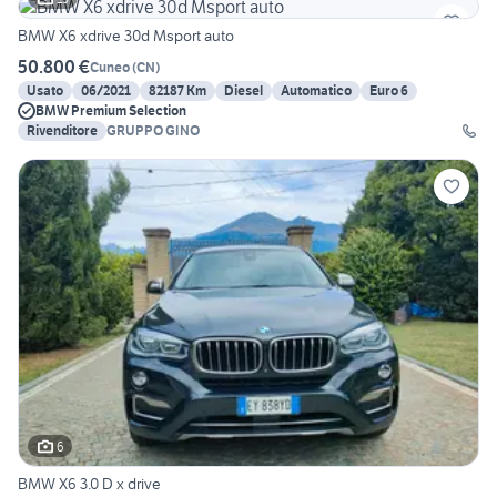
BMW X6 xdrive 30d Msport auto
50.800 €
Cuneo
(
CN
)
Usato
06/2021
82187 Km
Diesel
Automatico
Euro 6
BMW Premium Selection
Rivenditore
GRUPPO GINO
6
BMW X6 3.0 D x drive