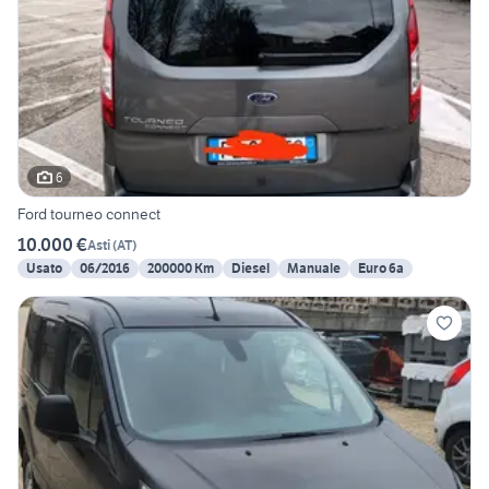
6
Ford tourneo connect
10.000 €
Asti
(
AT
)
Usato
06/2016
200000 Km
Diesel
Manuale
Euro 6a