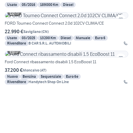
Usato
05/2016
189000 Km
Diesel
20
FORD Tourneo Connect Connect 2.0d 102CV CLIMA/CE
22.990 €
Savigliano
(
CN
)
Usato
03/2025
13200 Km
Diesel
Manuale
Euro 6
Rivenditore
B CAR S.R.L. AUTOMOBILI
17
Ford Connect ribassamento disabili 1.5 EcoBoost 11
37.200 €
Moncalvo
(
AT
)
Nuovo
Benzina
Sequenziale
Euro 6e
Rivenditore
Handytech Shop On Line