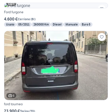
6
Ford furgone
4.600 €
Cerrione
(
BI
)
Usato
05/2011
260000 Km
Diesel
Manuale
Euro 5
6
ford tourneo
23.900 €
Torino
(
TO
)