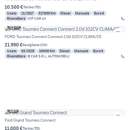
10.500 €
Torino
(
TO
)
Usato
11/2017
317000 Km
Diesel
Manuale
Euro 6
Rivenditore
VIP CAR srl
20
FORD Tourneo Connect Connect 2.0d 102CV CLIMA/CE
21.990 €
Savigliano
(
CN
)
Usato
03/2025
16900 Km
Diesel
Manuale
Euro 6
Rivenditore
B CAR S.R.L. AUTOMOBILI
6
Ford Grand Tourneo Connect
11.000 €
Torino
(
TO
)