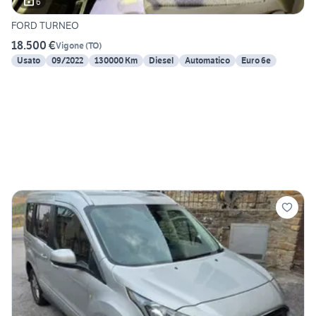
6
FORD TURNEO
18.500 €
Vigone
(
TO
)
Usato
09/2022
130000 Km
Diesel
Automatico
Euro 6e