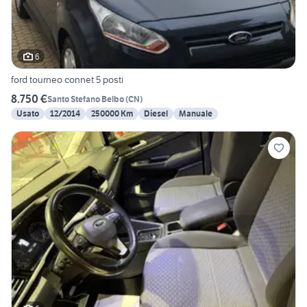
6
ford tourneo connet 5 posti
8.750 €
Santo Stefano Belbo
(
CN
)
Usato
12/2014
250000 Km
Diesel
Manuale