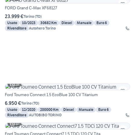
FORD Grand C-Max XF68127
23.999 €
Torino
(
TO
)
Usato
10/2023
30682 Km
Diesel
Manuale
Euro 6
Rivenditore
Autohero Torino
28
Ford Tourneo Connect 1.5 EcoBlue 100 CV Titanium
6.950 €
Torino
(
TO
)
Usato
12/2020
200000 Km
Diesel
Manuale
Euro 6
Rivenditore
AUTOBIBO TORINO
10
Ford Tourneo Connect Connect7 1.5 TDCi 120 CV Tita