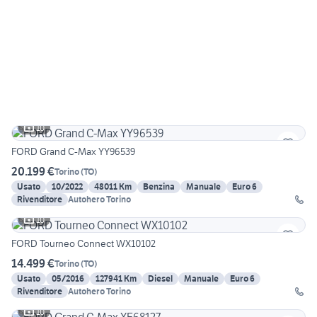
10
FORD Grand C-Max YY96539
20.199 €
Torino
(
TO
)
Usato
10/2022
48011 Km
Benzina
Manuale
Euro 6
Rivenditore
Autohero Torino
10
FORD Tourneo Connect WX10102
14.499 €
Torino
(
TO
)
Usato
05/2016
127941 Km
Diesel
Manuale
Euro 6
Rivenditore
Autohero Torino
10