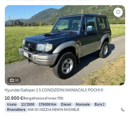
30
Hyundai Galloper 2.5 CONDIZIONI MANIACALI! POCHI K
10.900 €
Borgofranco d'Ivrea
(
TO
)
Usato
12/2000
176000 Km
Diesel
Manuale
Euro 2
Rivenditore
KMI DI IOZZIA KEWIN MICHELE