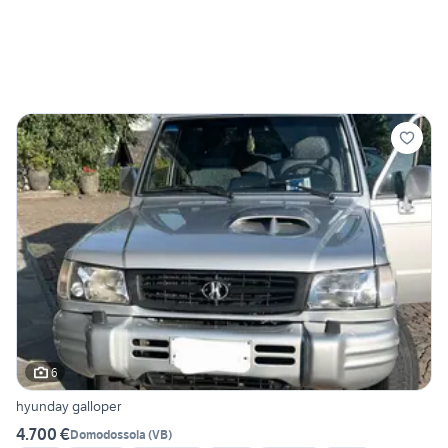
6
hyunday galloper
4.700 €
Domodossola
(
VB
)