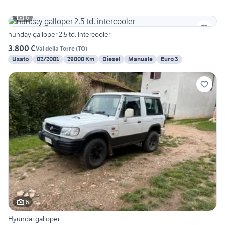
6
hunday galloper 2.5 td. intercooler
3.800 €
Val della Torre
(
TO
)
Usato
02/2001
29000 Km
Diesel
Manuale
Euro 3
6
Hyundai galloper