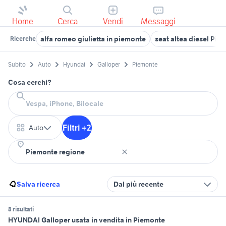
Home
Cerca
Vendi
Messaggi
alfa romeo giulietta in piemonte
seat altea diesel Pie
Ricerche
Subito
Auto
Hyundai
Galloper
Piemonte
Cosa cerchi?
Filtri +2
Auto
Salva ricerca
Dal più recente
8 risultati
HYUNDAI Galloper usata in vendita in Piemonte