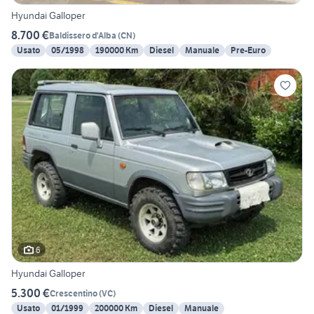
Hyundai Galloper
8.700 €
Baldissero d'Alba
(
CN
)
Usato
05/1998
190000 Km
Diesel
Manuale
Pre-Euro
6
Hyundai Galloper
5.300 €
Crescentino
(
VC
)
Usato
01/1999
200000 Km
Diesel
Manuale