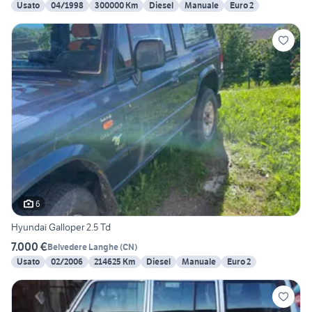
Usato
04/1998
300000 Km
Diesel
Manuale
Euro 2
6
Hyundai Galloper 2.5 Td
7.000 €
Belvedere Langhe
(
CN
)
Usato
02/2006
214625 Km
Diesel
Manuale
Euro 2