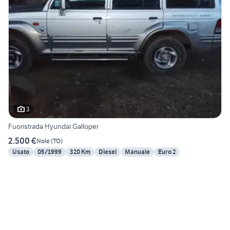
3
Fuoristrada Hyundai Galloper
2.500 €
Nole
(
TO
)
Usato
05/1999
320 Km
Diesel
Manuale
Euro 2