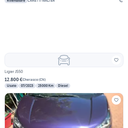
Rivenditore
CARETTI WALTER
Ligier JS50
12.800 €
Cherasco
(
CN
)
Usato
07/2023
25000 Km
Diesel