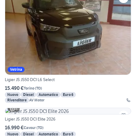
Vetrina
Ligier JS JS50 DCI L6 Select
15.490 €
Torino
(
TO
)
Nuovo
Diesel
Automatico
Euro 6
Rivenditore
AV Motor
6
Ligier JS JS50 DCI Elite 2026
16.990 €
Cavour
(
TO
)
Nuovo
Diesel
Automatico
Euro 5