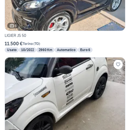
6
LIGIER JS 50
11.500 €
Torino
(
TO
)
Usato
10/2022
2960 Km
Automatico
Euro 6