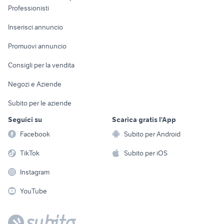
Informatica
Animali
Professionisti
Arredamento e
Console e
Accessori per
Casalinghi
Inserisci annuncio
Videogiochi
animali
Elettrodomestici
Promuovi annuncio
Audio/Video
Musica e Film
Giardino e Fai da te
Consigli per la vendita
Fotografia
Libri e Riviste
Abbigliamento e
Negozi e Aziende
Telefonia
Strumenti Musicali
Accessori
Subito per le aziende
Sports
Tutto per i bambini
Seguici su
Scarica gratis l'App
Biciclette
Facebook
Subito per Android
Collezionismo
TikTok
Subito per iOS
Instagram
YouTube