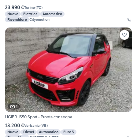
23.990 €
Torino
(
TO
)
Nuovo
Elettrica
Automatico
Rivenditore
Cityemotion
6
LIGIER JS50 Sport - Pronta consegna
13.200 €
Verbania
(
VB
)
Nuovo
Diesel
Automatico
Euro 5