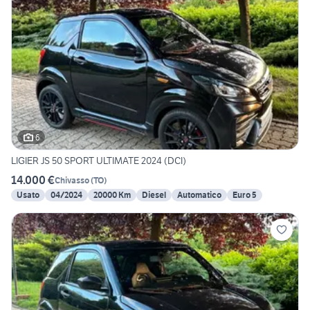
6
LIGIER JS 50 SPORT ULTIMATE 2024 (DCI)
14.000 €
Chivasso
(
TO
)
Usato
04/2024
20000 Km
Diesel
Automatico
Euro 5