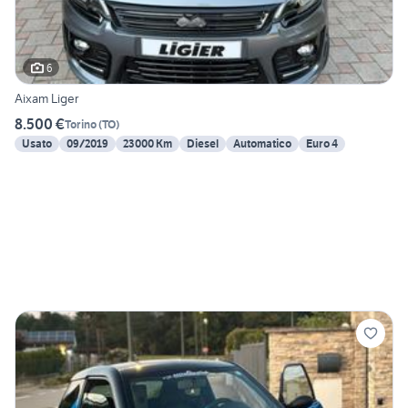
6
Aixam Liger
8.500 €
Torino
(
TO
)
Usato
09/2019
23000 Km
Diesel
Automatico
Euro 4