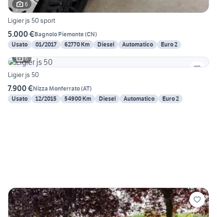
6
Ligier js 50 sport
5.000 €
Bagnolo Piemonte
(
CN
)
Usato
01/2017
62770 Km
Diesel
Automatico
Euro 2
6
Ligier js 50
7.900 €
Nizza Monferrato
(
AT
)
Usato
12/2015
54900 Km
Diesel
Automatico
Euro 2