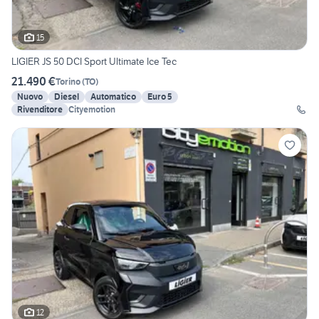
15
LIGIER JS 50 DCI Sport Ultimate Ice Tec
21.490 €
Torino
(
TO
)
Nuovo
Diesel
Automatico
Euro 5
Rivenditore
Cityemotion
12