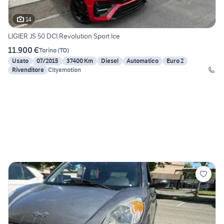
14
LIGIER JS 50 DCI Revolution Sport Ice
11.900 €
Torino
(
TO
)
Usato
07/2015
37400 Km
Diesel
Automatico
Euro 2
Rivenditore
Cityemotion