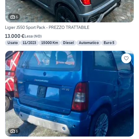
6
Ligier JS50 Sport Pack - PREZZO TRATTABILE
13.000 €
Lesa
(
NO
)
Usato
11/2023
15000 Km
Diesel
Automatico
Euro 5
6