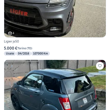
4
Ligier js50
5.000 €
Torino
(
TO
)
Usato
04/2016
107000 Km