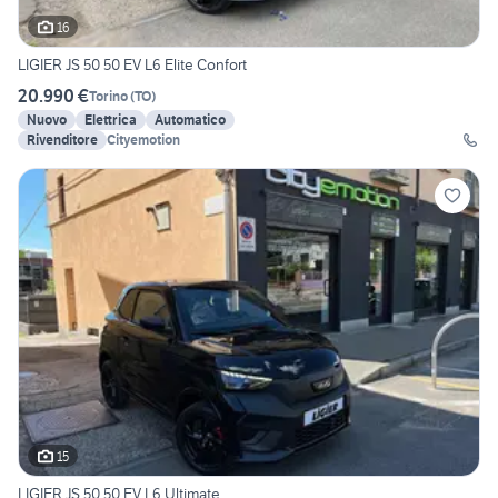
16
LIGIER JS 50 50 EV L6 Elite Confort
20.990 €
Torino
(
TO
)
Nuovo
Elettrica
Automatico
Rivenditore
Cityemotion
15
LIGIER JS 50 50 EV L6 Ultimate