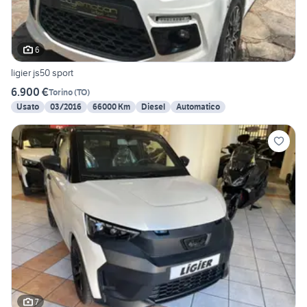
6
ligier js50 sport
6.900 €
Torino
(
TO
)
Usato
03/2016
66000 Km
Diesel
Automatico
7