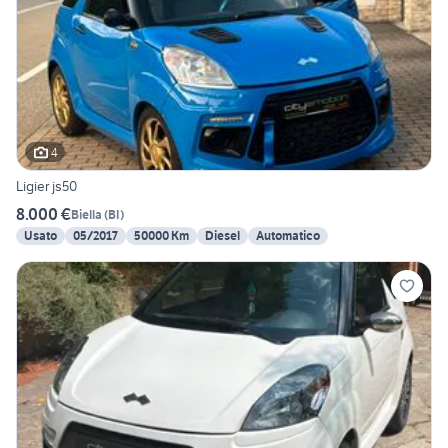
4
Ligier js50
8.000 €
Biella
(
BI
)
Usato
05/2017
50000 Km
Diesel
Automatico