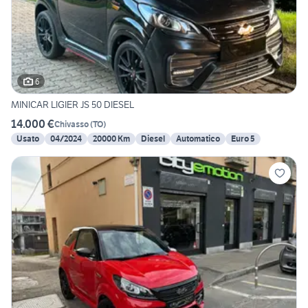
6
MINICAR LIGIER JS 50 DIESEL
14.000 €
Chivasso
(
TO
)
Usato
04/2024
20000 Km
Diesel
Automatico
Euro 5