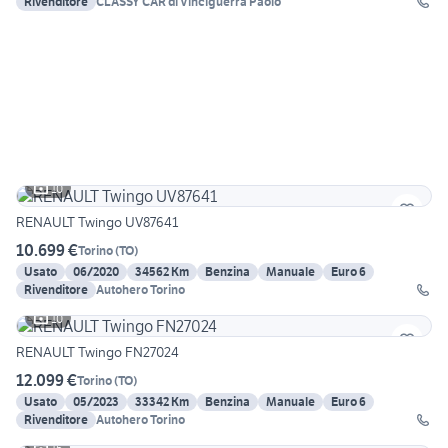
Rivenditore
CLASSY CAR di Vinciguerra Paolo
10
RENAULT Twingo UV87641
10.699 €
Torino
(
TO
)
Usato
06/2020
34562 Km
Benzina
Manuale
Euro 6
Rivenditore
Autohero Torino
10
RENAULT Twingo FN27024
12.099 €
Torino
(
TO
)
Usato
05/2023
33342 Km
Benzina
Manuale
Euro 6
Rivenditore
Autohero Torino