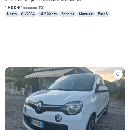
1.500 €
Piossasco
(
TO
)
Usato
01/2004
142500 Km
Benzina
Manuale
Euro 3