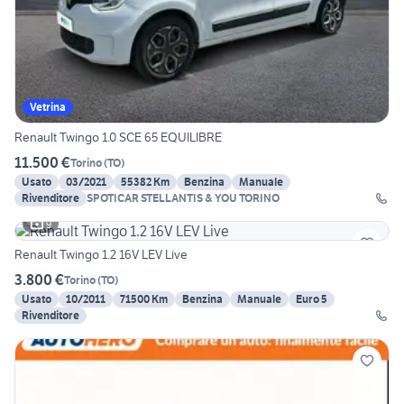
Vetrina
Renault Twingo 1.0 SCE 65 EQUILIBRE
11.500 €
Torino
(
TO
)
Usato
03/2021
55382 Km
Benzina
Manuale
Rivenditore
SPOTICAR STELLANTIS & YOU TORINO
9
Renault Twingo 1.2 16V LEV Live
3.800 €
Torino
(
TO
)
Usato
10/2011
71500 Km
Benzina
Manuale
Euro 5
Rivenditore