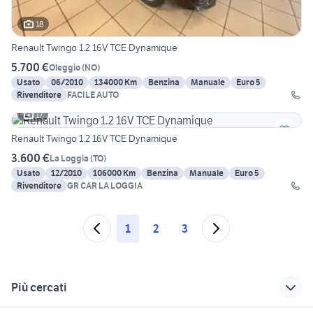
18
Renault Twingo 1.2 16V TCE Dynamique
5.700 €
Oleggio
(
NO
)
Usato
06/2010
134000 Km
Benzina
Manuale
Euro 5
Rivenditore
FACILE AUTO
17
Renault Twingo 1.2 16V TCE Dynamique
3.600 €
La Loggia
(
TO
)
Usato
12/2010
106000 Km
Benzina
Manuale
Euro 5
Rivenditore
GR CAR LA LOGGIA
1
2
3
Più cercati