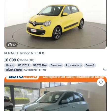
10
RENAULT Twingo NP81108
10.099 €
Torino
(
TO
)
Usato
03/2017
98378 Km
Benzina
Automatico
Euro 6
Rivenditore
Autohero Torino