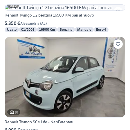
6
Renault Twingo 1.2 benzina 16500 KM pari al nuovo
5.350 €
Alessandria
(
AL
)
Usato
01/2008
16500 Km
Benzina
Manuale
Euro 4
18
Renault Twingo SCe Life - NeoPatentati