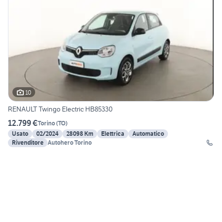
10
RENAULT Twingo Electric HB85330
12.799 €
Torino
(
TO
)
Usato
02/2024
28098 Km
Elettrica
Automatico
Rivenditore
Autohero Torino