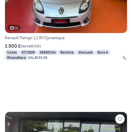
12
Renault Twingo 1.2 8V Dynamique
3.900 €
Vercelli
(
VC
)
Usato
07/2009
38800 Km
Benzina
Manuale
Euro 4
Rivenditore
SALBISCAR