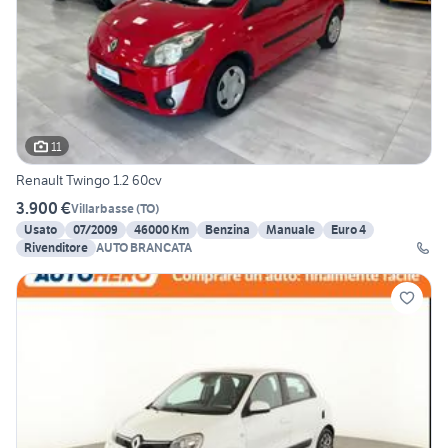
11
Renault Twingo 1.2 60cv
3.900 €
Villarbasse
(
TO
)
Usato
07/2009
46000 Km
Benzina
Manuale
Euro 4
Rivenditore
AUTO BRANCATA