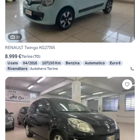
10
RENAULT Twingo KG27745
8.999 €
Torino
(
TO
)
Usato
04/2018
107130 Km
Benzina
Automatico
Euro 6
Rivenditore
Autohero Torino