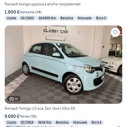
Renault twingo spaziosa anche neopatentati
1.800 €
Verbania
(
VB
)
Usato
03/2003
184000 Km
Benzina
Manuale
Euro 3
30
Renault Twingo 1.0 sce Zen (live) 69cv E6
9.690 €
Torino
(
TO
)
Usato
02/2018
4618 Km
Benzina
Manuale
Euro 6