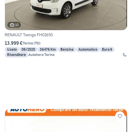
10
RENAULT Twingo FH01693
13.999 €
Torino
(
TO
)
Usato
09/2020
36476 Km
Benzina
Automatico
Euro 6
Rivenditore
Autohero Torino