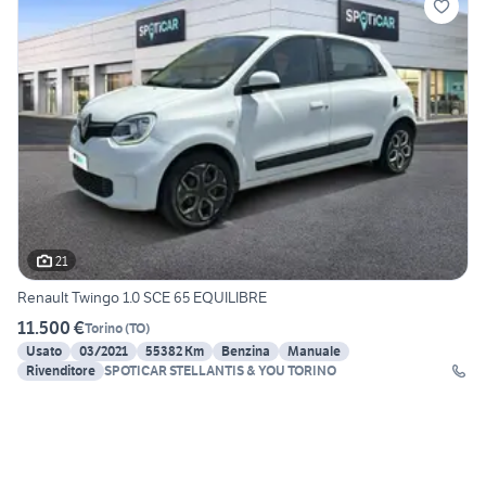
21
Renault Twingo 1.0 SCE 65 EQUILIBRE
11.500 €
Torino
(
TO
)
Usato
03/2021
55382 Km
Benzina
Manuale
Rivenditore
SPOTICAR STELLANTIS & YOU TORINO