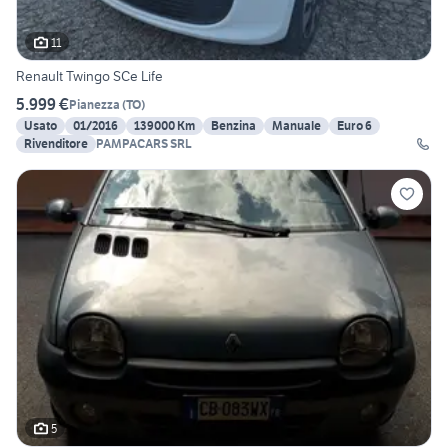
11
Renault Twingo SCe Life
5.999 €
Pianezza
(
TO
)
Usato
01/2016
139000 Km
Benzina
Manuale
Euro 6
Rivenditore
PAMPACARS SRL
5