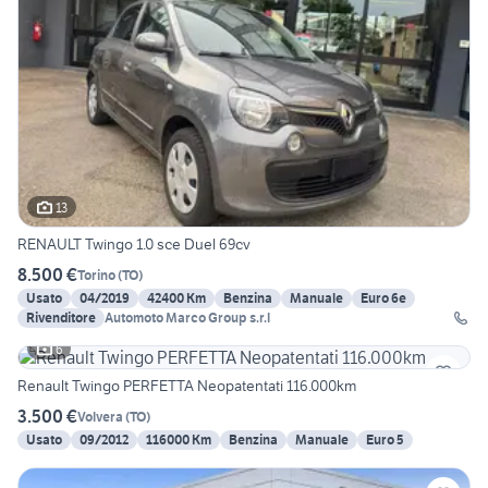
13
RENAULT Twingo 1.0 sce Duel 69cv
8.500 €
Torino
(
TO
)
Usato
04/2019
42400 Km
Benzina
Manuale
Euro 6e
Rivenditore
Automoto Marco Group s.r.l
6
Renault Twingo PERFETTA Neopatentati 116.000km
3.500 €
Volvera
(
TO
)
Usato
09/2012
116000 Km
Benzina
Manuale
Euro 5