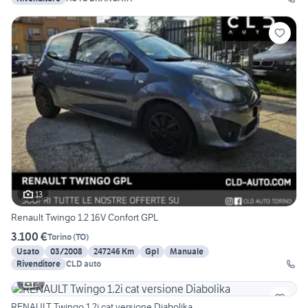
13
Renault Twingo 1.2 16V Confort GPL
3.100 €
Torino
(
TO
)
Usato
03/2008
247246 Km
Gpl
Manuale
Rivenditore
CLD auto
2
RENAULT Twingo 1.2i cat versione Diabolika