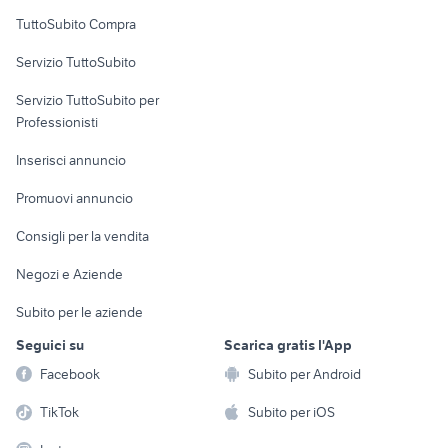
Uffici e Locali
TuttoSubito Compra
commerciali
Servizio TuttoSubito
elettronica
per la casa e la
sports e hobby
Servizio TuttoSubito per
persona
Informatica
Animali
Professionisti
Arredamento e
Console e
Accessori per
Casalinghi
Inserisci annuncio
Videogiochi
animali
Elettrodomestici
Promuovi annuncio
Audio/Video
Musica e Film
Giardino e Fai da te
Consigli per la vendita
Fotografia
Libri e Riviste
Abbigliamento e
Negozi e Aziende
Telefonia
Strumenti Musicali
Accessori
Subito per le aziende
Sports
Tutto per i bambini
Seguici su
Scarica gratis l'App
Biciclette
Facebook
Subito per Android
Collezionismo
TikTok
Subito per iOS