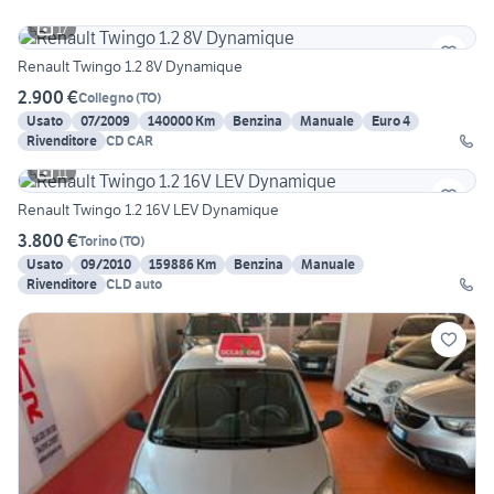
17
Renault Twingo 1.2 8V Dynamique
2.900 €
Collegno
(
TO
)
Usato
07/2009
140000 Km
Benzina
Manuale
Euro 4
Rivenditore
CD CAR
11
Renault Twingo 1.2 16V LEV Dynamique
3.800 €
Torino
(
TO
)
Usato
09/2010
159886 Km
Benzina
Manuale
Rivenditore
CLD auto