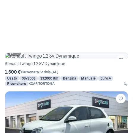
19
Renault Twingo 1.2 8V Dynamique
1.600 €
Carbonara Scrivia
(
AL
)
Usato
08/2008
132000 Km
Benzina
Manuale
Euro 4
Rivenditore
KCAR TORTONA