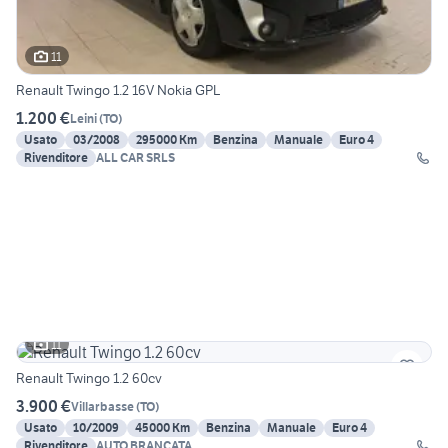
11
Renault Twingo 1.2 16V Nokia GPL
1.200 €
Leini
(
TO
)
Usato
03/2008
295000 Km
Benzina
Manuale
Euro 4
Rivenditore
ALL CAR SRLS
11
Renault Twingo 1.2 60cv
3.900 €
Villarbasse
(
TO
)
Usato
10/2009
45000 Km
Benzina
Manuale
Euro 4
Rivenditore
AUTO BRANCATA