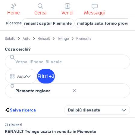
Home
Cerca
Vendi
Messaggi
renault captur Piemonte
multipla auto Torino provinci
Ricerche
Subito
Auto
Renault
Twingo
Piemonte
Cosa cerchi?
Filtri +2
Auto
Salva ricerca
Dal più rilevante
71 risultati
RENAULT Twingo usata in vendita in Piemonte