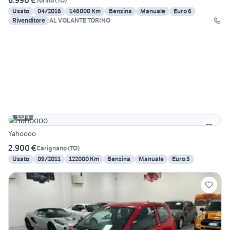
6.990 €
Torino
(
TO
)
Usato
04/2016
146000 Km
Benzina
Manuale
Euro 6
Rivenditore
AL VOLANTE TORINO
4
Yahoooo
2.900 €
Carignano
(
TO
)
Usato
09/2011
122000 Km
Benzina
Manuale
Euro 5