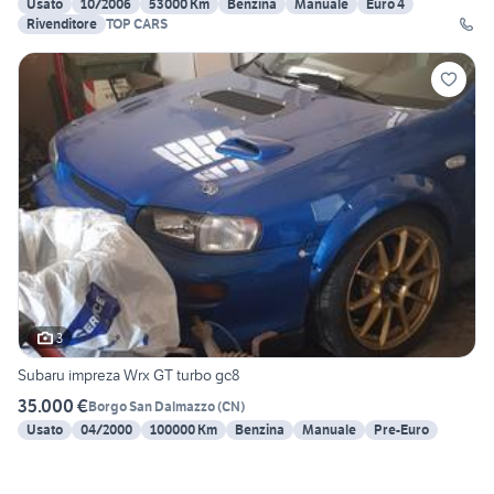
Usato
10/2006
53000 Km
Benzina
Manuale
Euro 4
Rivenditore
TOP CARS
3
Subaru impreza Wrx GT turbo gc8
35.000 €
Borgo San Dalmazzo
(
CN
)
Usato
04/2000
100000 Km
Benzina
Manuale
Pre-Euro