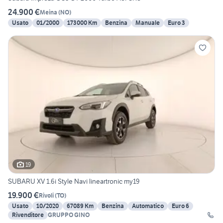
24.900 €
Meina
(
NO
)
Usato
01/2000
173000 Km
Benzina
Manuale
Euro 3
19
SUBARU XV 1.6i Style Navi lineartronic my19
19.900 €
Rivoli
(
TO
)
Usato
10/2020
67089 Km
Benzina
Automatico
Euro 6
Rivenditore
GRUPPO GINO