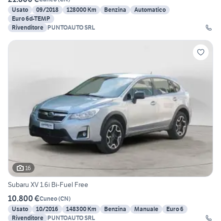
Usato
09/2018
128000 Km
Benzina
Automatico
Euro 6d-TEMP
Rivenditore
PUNTOAUTO SRL
16
Subaru XV 1.6i Bi-Fuel Free
10.800 €
Cuneo
(
CN
)
Usato
10/2016
148300 Km
Benzina
Manuale
Euro 6
Rivenditore
PUNTOAUTO SRL