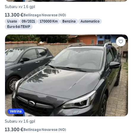
Subaru xv 1.6 gpl
13.300 €
Bellinzago Novarese
(
NO
)
Usato
09/2021
170000 Km
Benzina
Automatico
Euro 6d-TEMP
Vetrina
Subaru xv 1.6 gpl
13.300 €
Bellinzago Novarese
(
NO
)