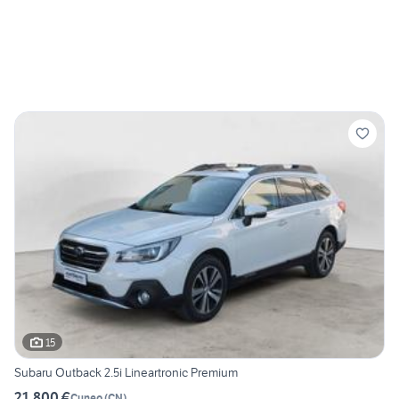
15
Subaru Outback 2.5i Lineartronic Premium
21.800 €
Cuneo
(
CN
)