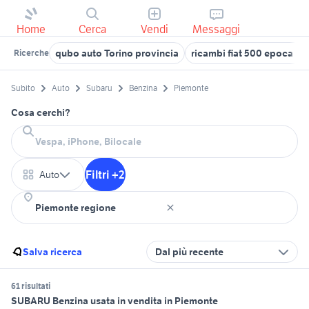
Home
Cerca
Vendi
Messaggi
qubo auto Torino provincia
ricambi fiat 500 epoca ac
Ricerche
Subito
Auto
Subaru
Benzina
Piemonte
Cosa cerchi?
Filtri +2
Auto
Salva ricerca
Dal più recente
61 risultati
SUBARU Benzina usata in vendita in Piemonte