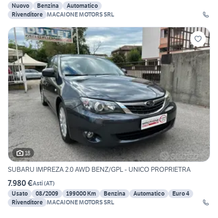
Nuovo
Benzina
Automatico
Rivenditore
MACAIONE MOTORS SRL
18
SUBARU IMPREZA 2.0 AWD BENZ/GPL - UNICO PROPRIETRA
7.980 €
Asti
(
AT
)
Usato
08/2009
199000 Km
Benzina
Automatico
Euro 4
Rivenditore
MACAIONE MOTORS SRL