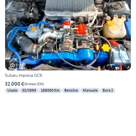
6
Subaru Impreza GC8
32.000 €
Ormea
(
CN
)
Usato
02/1999
188000 Km
Benzina
Manuale
Euro 2