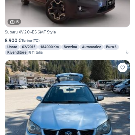
15
Subaru XV 2.0i-ES 6MT Style
8.900 €
Torino
(
TO
)
Usato
02/2015
184000 Km
Benzina
Automatico
Euro 6
Rivenditore
GT Italia