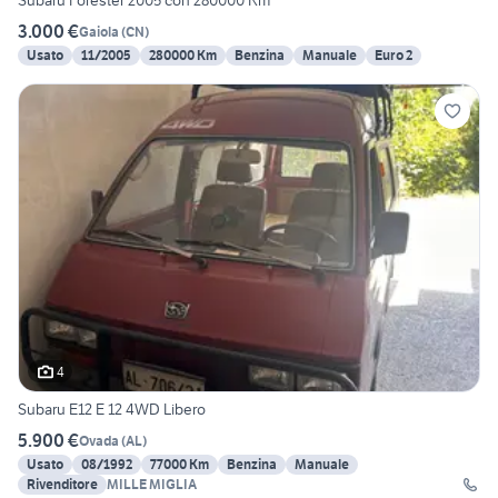
Subaru Forester 2005 con 280000 Km
3.000 €
Gaiola
(
CN
)
Usato
11/2005
280000 Km
Benzina
Manuale
Euro 2
4
Subaru E12 E 12 4WD Libero
5.900 €
Ovada
(
AL
)
Usato
08/1992
77000 Km
Benzina
Manuale
Rivenditore
MILLE MIGLIA