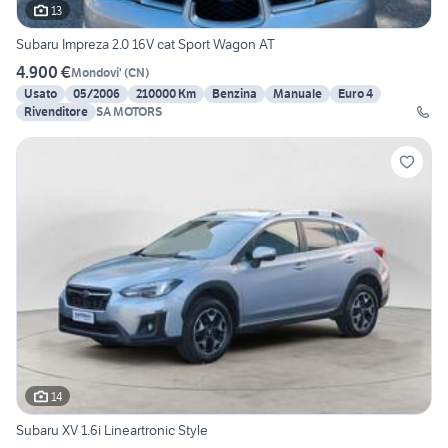
13
Subaru Impreza 2.0 16V cat Sport Wagon AT
4.900 €
Mondovi'
(
CN
)
Usato
05/2006
210000 Km
Benzina
Manuale
Euro 4
Rivenditore
SA MOTORS
14
Subaru XV 1.6i Lineartronic Style