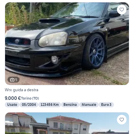
5
Wrx guida a destra
9.000 €
Torino
(
TO
)
Usato
05/2004
123456 Km
Benzina
Manuale
Euro 3