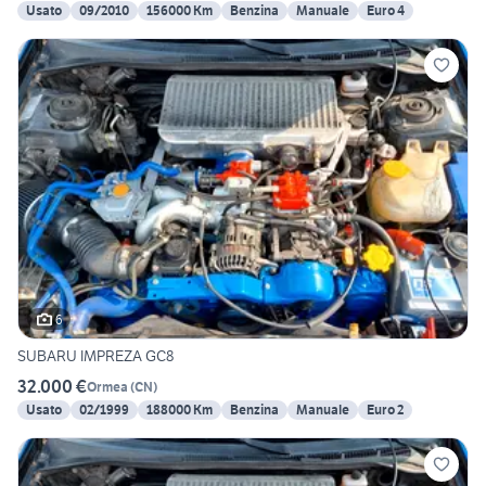
Usato
09/2010
156000 Km
Benzina
Manuale
Euro 4
6
SUBARU IMPREZA GC8
32.000 €
Ormea
(
CN
)
Usato
02/1999
188000 Km
Benzina
Manuale
Euro 2