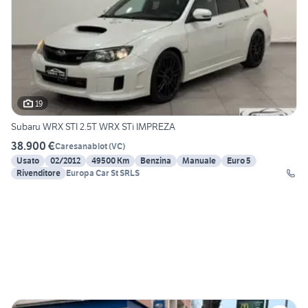
19
Subaru WRX STI 2.5T WRX STi IMPREZA
38.900 €
Caresanablot
(
VC
)
Usato
02/2012
49500 Km
Benzina
Manuale
Euro 5
Rivenditore
Europa Car St SRLS