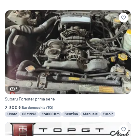
6
Subaru Forester prima serie
2.300 €
Bardonecchia
(
TO
)
Usato
06/1998
224000 Km
Benzina
Manuale
Euro 2