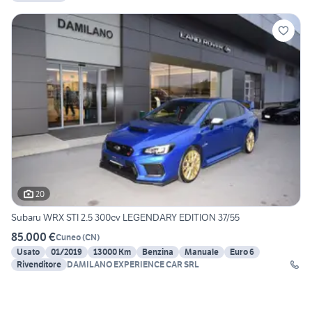
20
Subaru WRX STI 2.5 300cv LEGENDARY EDITION 37/55
85.000 €
Cuneo
(
CN
)
Usato
01/2019
13000 Km
Benzina
Manuale
Euro 6
Rivenditore
DAMILANO EXPERIENCE CAR SRL