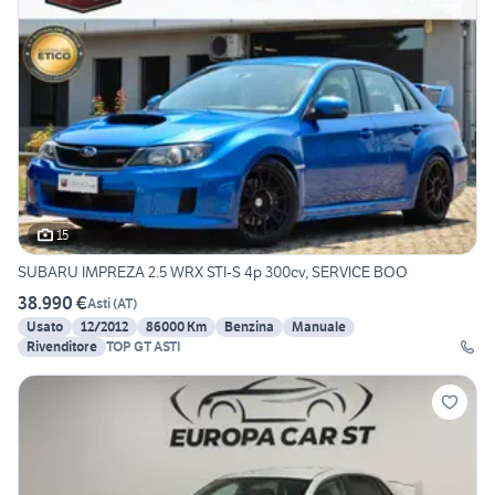
15
SUBARU IMPREZA 2.5 WRX STI-S 4p 300cv, SERVICE BOO
38.990 €
Asti
(
AT
)
Usato
12/2012
86000 Km
Benzina
Manuale
Rivenditore
TOP GT ASTI