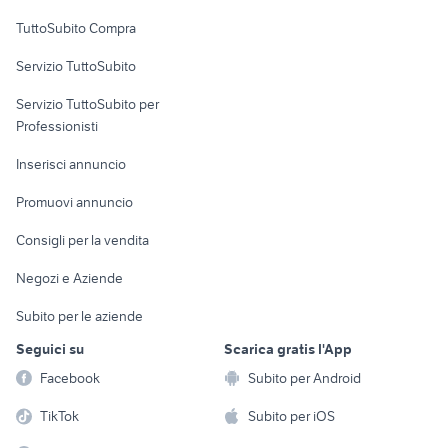
Uffici e Locali
TuttoSubito Compra
commerciali
Servizio TuttoSubito
elettronica
per la casa e la
sports e hobby
Servizio TuttoSubito per
persona
Informatica
Animali
Professionisti
Arredamento e
Console e
Accessori per
Casalinghi
Inserisci annuncio
Videogiochi
animali
Elettrodomestici
Promuovi annuncio
Audio/Video
Musica e Film
Giardino e Fai da te
Consigli per la vendita
Fotografia
Libri e Riviste
Abbigliamento e
Negozi e Aziende
Telefonia
Strumenti Musicali
Accessori
Subito per le aziende
Sports
Tutto per i bambini
Seguici su
Scarica gratis l'App
Biciclette
Facebook
Subito per Android
Collezionismo
TikTok
Subito per iOS