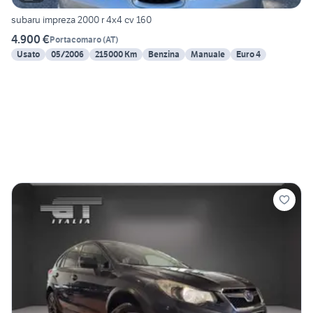
subaru impreza 2000 r 4x4 cv 160
4.900 €
Portacomaro
(
AT
)
Usato
05/2006
215000 Km
Benzina
Manuale
Euro 4