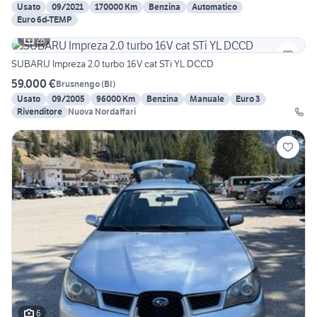
Usato
09/2021
170000 Km
Benzina
Automatico
Euro 6d-TEMP
28
SUBARU Impreza 2.0 turbo 16V cat STi YL DCCD
59.000 €
Brusnengo
(
BI
)
Usato
09/2005
96000 Km
Benzina
Manuale
Euro 3
Rivenditore
Nuova Nordaffari
6