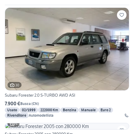
30
Subaru Forester 2.0 S-TURBO AWD ASI
7.900 €
Busca
(
CN
)
Usato
02/1999
222000 Km
Benzina
Manuale
Euro 2
Rivenditore
Automodellista
5