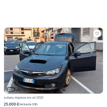
6
subaru impreza wrx sti 2010
25.000 €
Verbania
(
VB
)