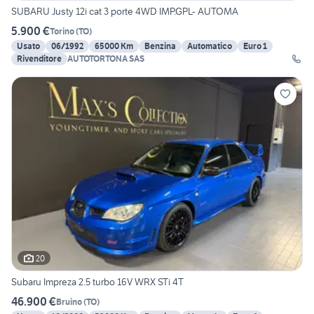
SUBARU Justy 12i cat 3 porte 4WD IMP.GPL- AUTOMA
5.900 €
Torino
(
TO
)
Usato
06/1992
65000 Km
Benzina
Automatico
Euro 1
Rivenditore
AUTOTORTONA SAS
20
Subaru Impreza 2.5 turbo 16V WRX STi 4T
46.900 €
Bruino
(
TO
)