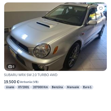
6
SUBARU WRX SW 2.0 TURBO 4WD
19.500 €
Verbania
(
VB
)
Usato
07/2001
207000 Km
Benzina
Manuale
Euro 1