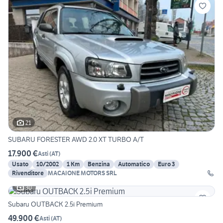
21
SUBARU FORESTER AWD 2.0 XT TURBO A/T
17.900 €
Asti
(
AT
)
Usato
10/2002
1 Km
Benzina
Automatico
Euro 3
Rivenditore
MACAIONE MOTORS SRL
30
Subaru OUTBACK 2.5i Premium
49.900 €
Asti
(
AT
)