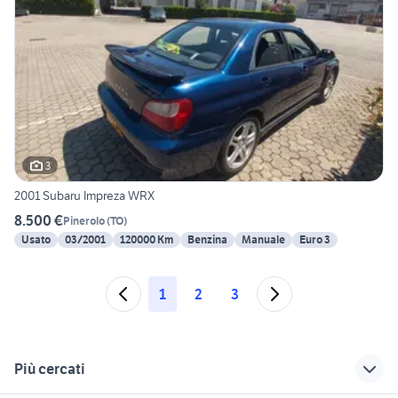
3
2001 Subaru Impreza WRX
8.500 €
Pinerolo
(
TO
)
Usato
03/2001
120000 Km
Benzina
Manuale
Euro 3
1
2
3
Più cercati