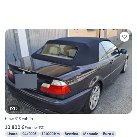
6
bmw 318 cabrio
10.800 €
Poirino
(
TO
)
Usato
04/2003
121000 Km
Benzina
Manuale
Euro 4