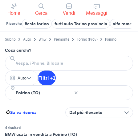
Home
Cerca
Vendi
Messaggi
fiesta torino
furti auto Torino provincia
alfa romeo m
Ricerche
Subito
Auto
Bmw
Piemonte
Torino (Prov)
Poirino
Cosa cerchi?
Filtri +1
Auto
Salva ricerca
Dal più rilevante
4 risultati
BMW usata in vendita a Poirino (TO)