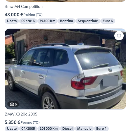
Bmw M4 Competition
48.000 €
Poirino
(
TO
)
Usato
09/2016
79300 Km
Benzina
Sequenziale
Euro 6
6
BMW X3 20d 2005
5.350 €
Poirino
(
TO
)
Usato
04/2005
108000 Km
Diesel
Manuale
Euro 4