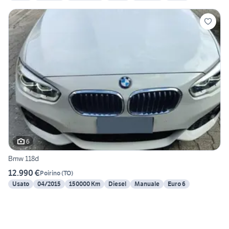
6
Bmw 118d
12.990 €
Poirino
(
TO
)
Usato
04/2015
150000 Km
Diesel
Manuale
Euro 6