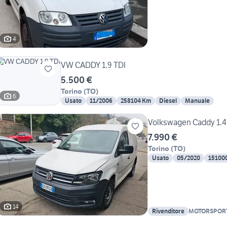
4
VW CADDY 1.9 TDI
5.500 €
Torino
(
TO
)
6
Usato
11/2006
258104 Km
Diesel
Manuale
Volkswagen Caddy 1.4
7.990 €
Torino
(
TO
)
Usato
05/2020
15100
14
Rivenditore
MOTORSPORT
LUIGI