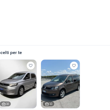
celti per te
16
10