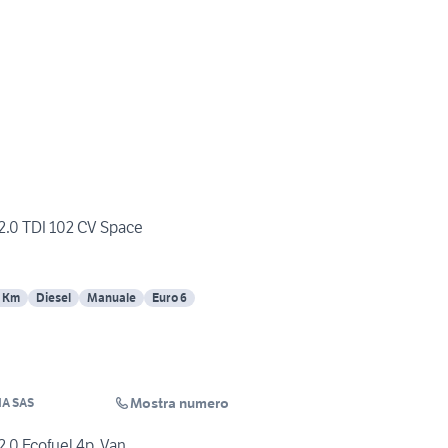
0 TDI 102 CV Space
 Km
Diesel
Manuale
Euro 6
Mostra numero
A SAS
0 Ecofuel 4p. Van