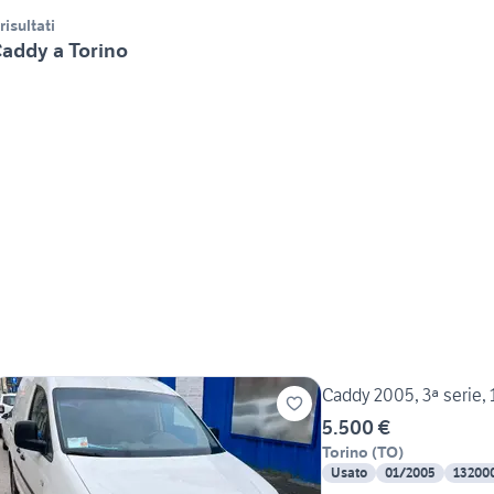
 risultati
addy a Torino
Caddy 2005, 3ª serie, 
5.500 €
Torino
(
TO
)
Usato
01/2005
13200