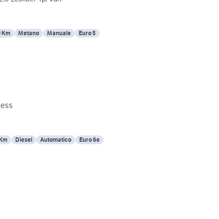
0 Km
Metano
Manuale
Euro 5
ness
 Km
Diesel
Automatico
Euro 6e