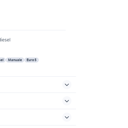
diesel
sel
Manuale
Euro 5
martin mystere
 usate
volkswagen caddy pick up