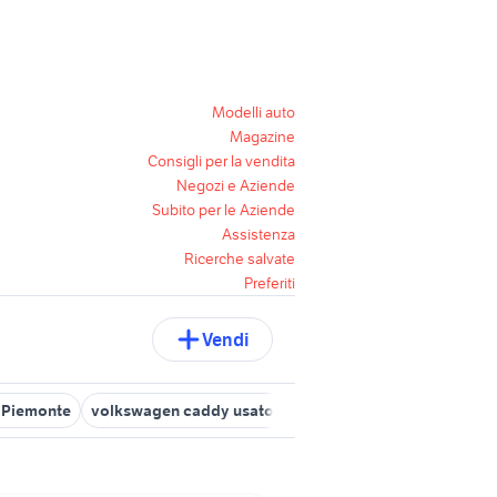
Modelli auto
Magazine
Consigli per la vendita
Negozi e Aziende
Subito per le Aziende
Assistenza
Ricerche salvate
Preferiti
Vendi
 Piemonte
volkswagen caddy usato piemonte
caddy tdi
volk