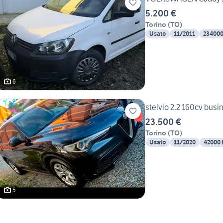
5.200 €
Torino
(
TO
)
Usato
11/2011
23400
6
stelvio 2.2 160cv busi
23.500 €
Torino
(
TO
)
Usato
11/2020
42000
5