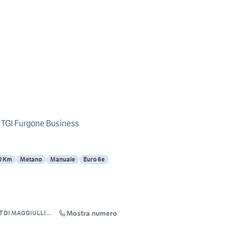
 TGI Furgone Business
0 Km
Metano
Manuale
Euro 6e
Mostra numero
 DI MAGGIULLI