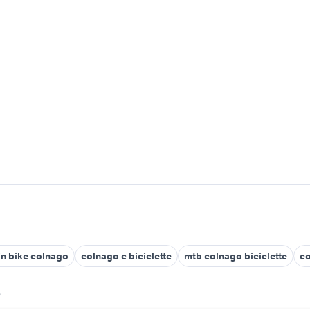
n bike colnago
colnago c biciclette
mtb colnago biciclette
co
o