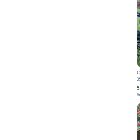
C
3
5
V