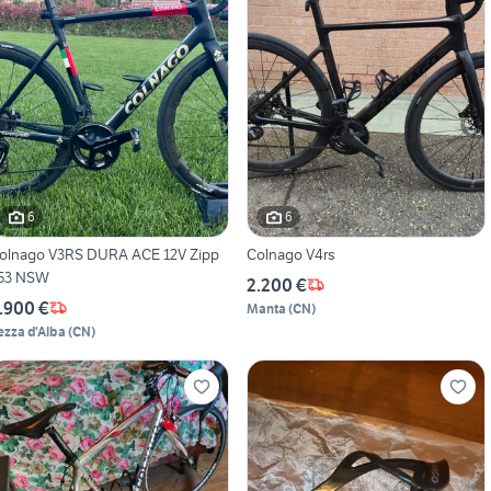
6
6
olnago V3RS DURA ACE 12V Zipp
Colnago V4rs
53 NSW
2.200 €
.900 €
Manta
(
CN
)
ezza d'Alba
(
CN
)