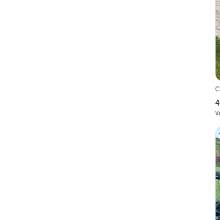
C
4
V