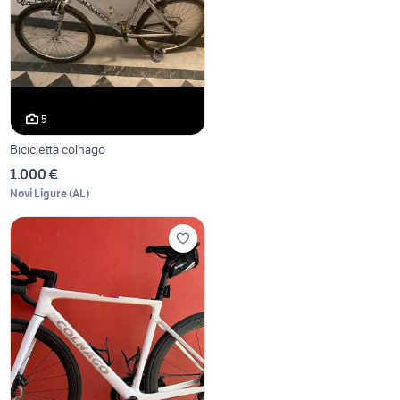
5
Bicicletta colnago
1.000 €
Novi Ligure
(
AL
)