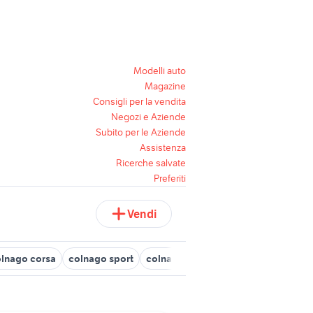
Modelli auto
Magazine
Consigli per la vendita
Negozi e Aziende
Subito per le Aziende
Assistenza
Ricerche salvate
Preferiti
Vendi
lnago corsa
colnago sport
colnago ace biciclette
bici colnag