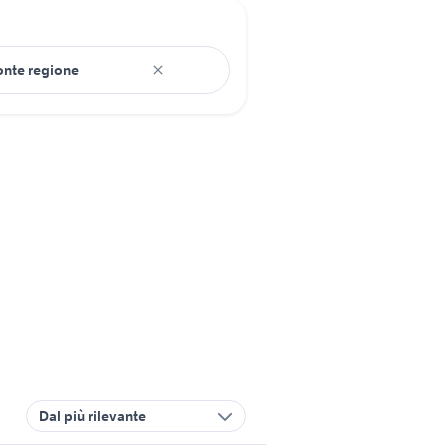
Dal più rilevante