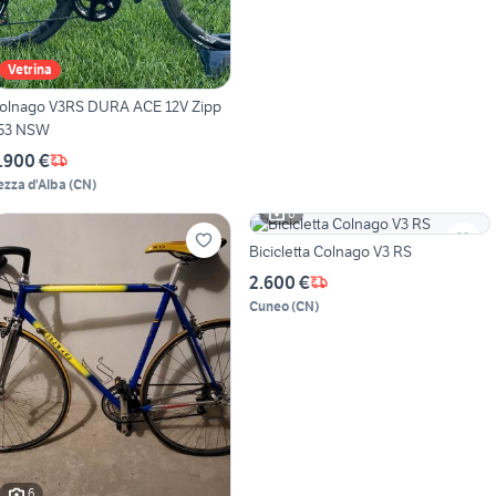
Vetrina
olnago V3RS DURA ACE 12V Zipp
53 NSW
.900 €
ezza d'Alba
(
CN
)
6
Bicicletta Colnago V3 RS
2.600 €
Cuneo
(
CN
)
6