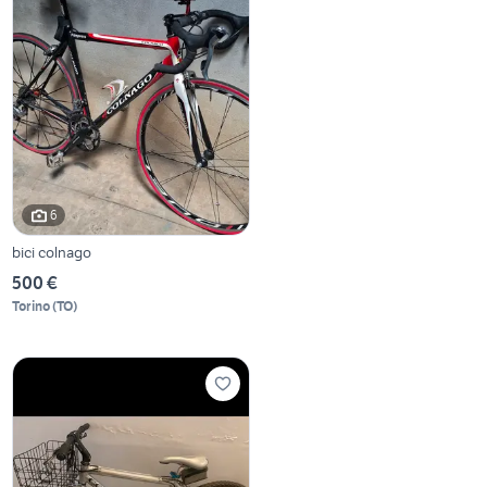
6
bici colnago
500 €
Torino
(
TO
)