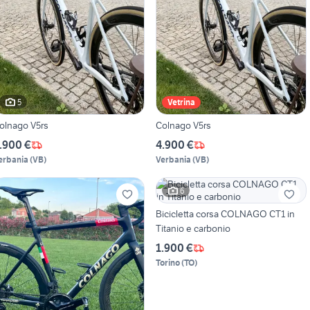
5
Vetrina
olnago V5rs
Colnago V5rs
.900 €
4.900 €
erbania
(
VB
)
Verbania
(
VB
)
6
Bicicletta corsa COLNAGO CT1 in
Titanio e carbonio
1.900 €
Torino
(
TO
)