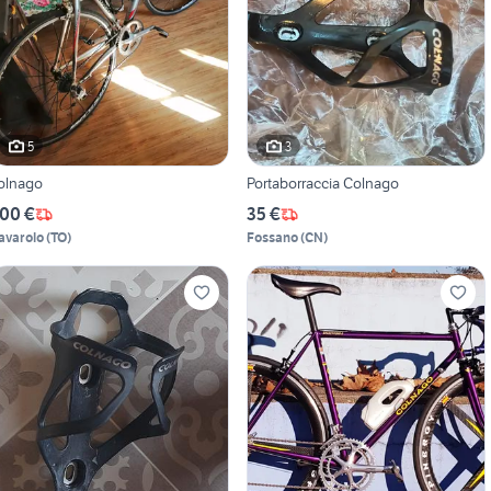
5
3
olnago
Portaborraccia Colnago
00 €
35 €
avarolo
(
TO
)
Fossano
(
CN
)