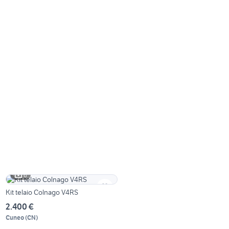
6
Kit telaio Colnago V4RS
2.400 €
Cuneo
(
CN
)