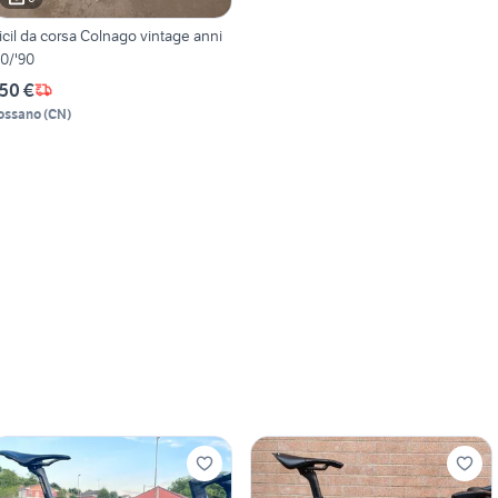
icil da corsa Colnago vintage anni
80/'90
50 €
ossano
(
CN
)