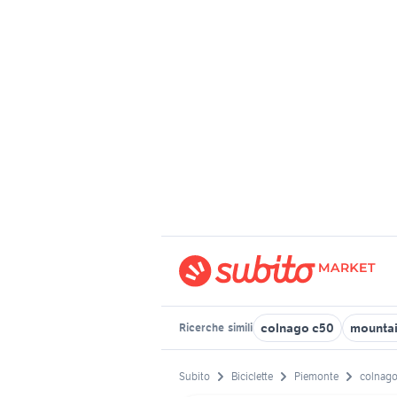
colnago c50
mountai
Ricerche
simili
Subito
Biciclette
Piemonte
colnag