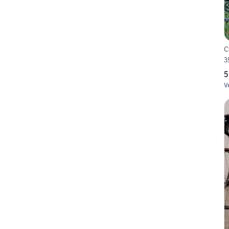
C
3
5
V