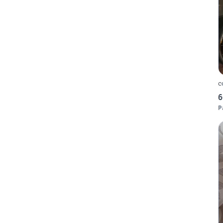
c
6
P