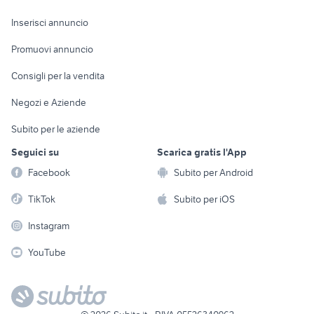
Arredamento e
Console e
Accessori per
Casalinghi
Inserisci annuncio
Videogiochi
animali
Elettrodomestici
Promuovi annuncio
Audio/Video
Musica e Film
Giardino e Fai da te
Consigli per la vendita
Fotografia
Libri e Riviste
Abbigliamento e
Negozi e Aziende
Telefonia
Strumenti Musicali
Accessori
Subito per le aziende
Sports
Tutto per i bambini
Seguici su
Scarica gratis l'App
Biciclette
Facebook
Subito per Android
Collezionismo
TikTok
Subito per iOS
Instagram
YouTube