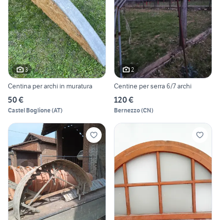
3
2
Centina per archi in muratura
Centine per serra 6/7 archi
50 €
120 €
Castel Boglione
(
AT
)
Bernezzo
(
CN
)