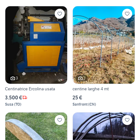
3
2
Centinatrice Ercolina usata
centine larghe 4 mt
3.500 €
25 €
Susa
(
TO
)
Sanfront
(
CN
)