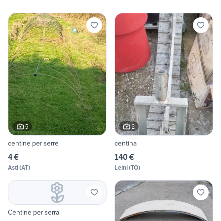
5
2
centine per serre
centina
4 €
140 €
Asti
(
AT
)
Leini
(
TO
)
Centine per serra