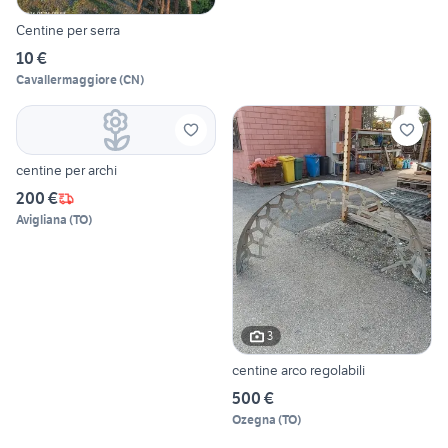
Centine per serra
10 €
Cavallermaggiore
(
CN
)
centine per archi
200 €
Avigliana
(
TO
)
3
centine arco regolabili
500 €
Ozegna
(
TO
)