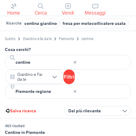
Home
Cerca
Vendi
Messaggi
centina giardino
fresa per motocoltivatore usata
mo
Ricerche
Subito
Giardino e fai da te
Piemonte
centine
Cosa cerchi?
Giardino e Fai
Filtri
da te
Salva ricerca
Dal più rilevante
463 risultati
Centine in Piemonte