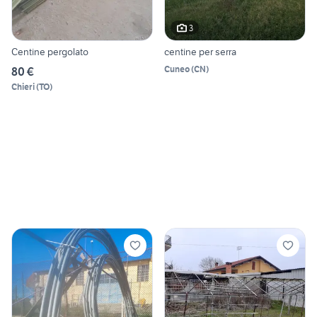
3
Centine pergolato
centine per serra
Cuneo
(
CN
)
80 €
Chieri
(
TO
)