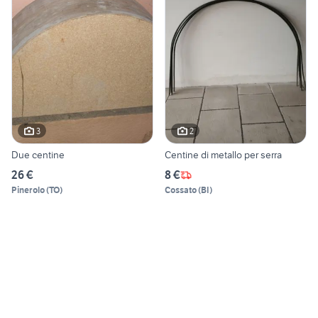
3
2
Due centine
Centine di metallo per serra
26 €
8 €
Pinerolo
(
TO
)
Cossato
(
BI
)