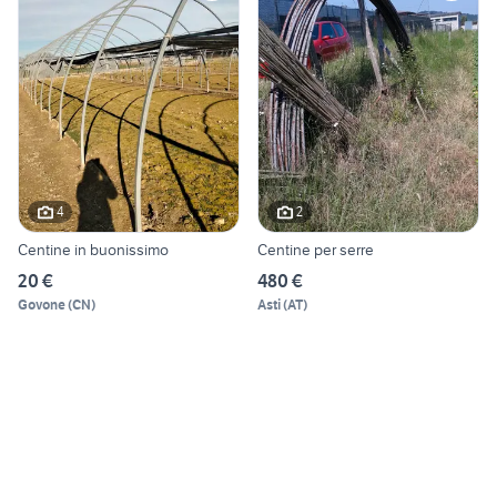
4
2
Centine in buonissimo
Centine per serre
20 €
480 €
Govone
(
CN
)
Asti
(
AT
)