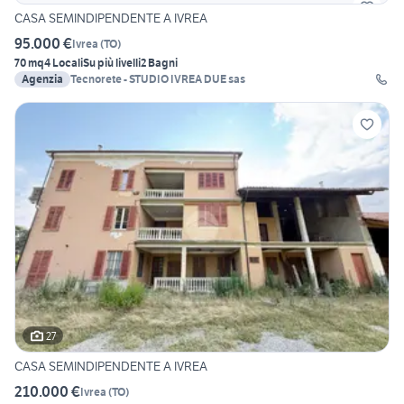
CASA SEMINDIPENDENTE A IVREA
95.000 €
Ivrea
(
TO
)
70 mq
4 Locali
Su più livelli
2 Bagni
Agenzia
Tecnorete - STUDIO IVREA DUE sas
27
CASA SEMINDIPENDENTE A IVREA
210.000 €
Ivrea
(
TO
)