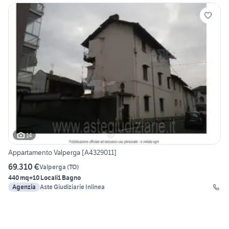
14
Appartamento Valperga [A4329011]
69.310 €
Valperga
(
TO
)
440 mq
+10 Locali
1 Bagno
Agenzia
Aste Giudiziarie Inlinea