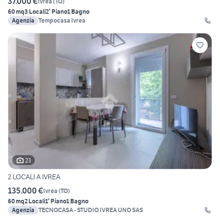
37.000 €
Ivrea
(
TO
)
60 mq
3 Locali
2° Piano
1 Bagno
Agenzia
Tempocasa Ivrea
23
2 LOCALI A IVREA
135.000 €
Ivrea
(
TO
)
60 mq
2 Locali
1° Piano
1 Bagno
Agenzia
TECNOCASA - STUDIO IVREA UNO SAS