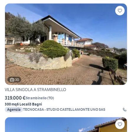
30
VILLA SINGOLA A STRAMBINELLO
319.000 €
Strambinello
(
TO
)
300 mq
6 Locali
3 Bagni
Agenzia
TECNOCASA - STUDIO CASTELLAMONTE UNO SAS