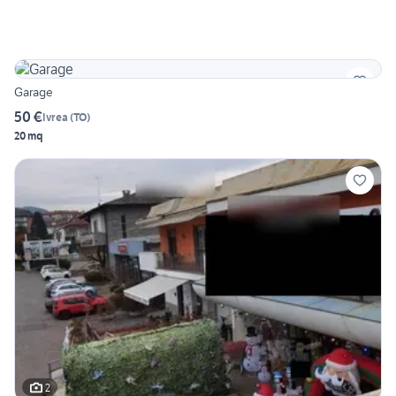
Garage
50 €
Ivrea
(
TO
)
20 mq
2