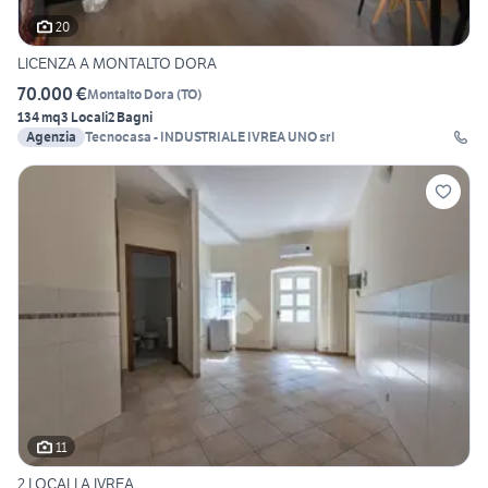
20
LICENZA A MONTALTO DORA
70.000 €
Montalto Dora
(
TO
)
134 mq
3 Locali
2 Bagni
Agenzia
Tecnocasa - INDUSTRIALE IVREA UNO srl
11
2 LOCALI A IVREA