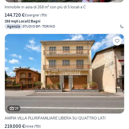
Immobile in asta di 268 m² con più di 5 locali a C
144.720 €
Cuorgne'
(
TO
)
268 mq
6 Locali
2 Bagni
Agenzia
STUDIO BP- TORINO
29
AMPIA VILLA PLURIFAMILIARE LIBERA SU QUATTRO LATI
219.000 €
Ivrea
(
TO
)