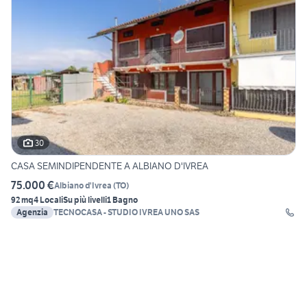
30
CASA SEMINDIPENDENTE A ALBIANO D'IVREA
75.000 €
Albiano d'Ivrea
(
TO
)
92 mq
4 Locali
Su più livelli
1 Bagno
Agenzia
TECNOCASA - STUDIO IVREA UNO SAS