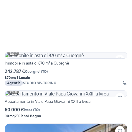
2
Immobile in asta di 870 m² a Cuorgnè
242.787 €
Cuorgne'
(
TO
)
870 mq
1 Locale
Agenzia
STUDIO BP- TORINO
6
Appartamento in Viale Papa Giovanni XXIII a Ivrea
60.000 €
Ivrea
(
TO
)
90 mq
2° Piano
1 Bagno