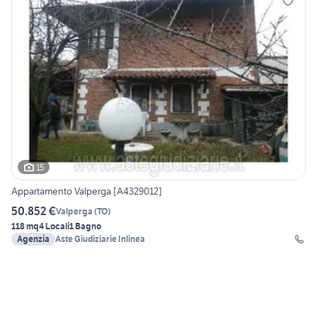
15
Appartamento Valperga [A4329012]
50.852 €
Valperga
(
TO
)
118 mq
4 Locali
1 Bagno
Agenzia
Aste Giudiziarie Inlinea