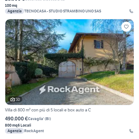
100 mq
Agenzia
TECNOCASA - STUDIO STRAMBINO UNO SAS
30
Villa di 800 m² con più di 5 locali e box auto a C
490.000 €
Cavaglia'
(
BI
)
800 mq
6 Locali
Agenzia
RockAgent