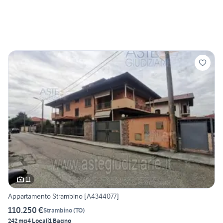
11
Appartamento Strambino [A4344077]
110.250 €
Strambino
(
TO
)
242 mq
4 Locali
1 Bagno