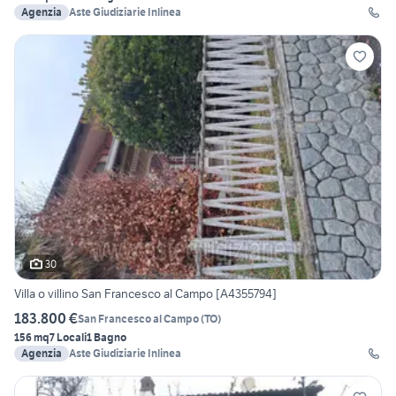
Agenzia
Aste Giudiziarie Inlinea
30
Villa o villino San Francesco al Campo [A4355794]
183.800 €
San Francesco al Campo
(
TO
)
156 mq
7 Locali
1 Bagno
Agenzia
Aste Giudiziarie Inlinea