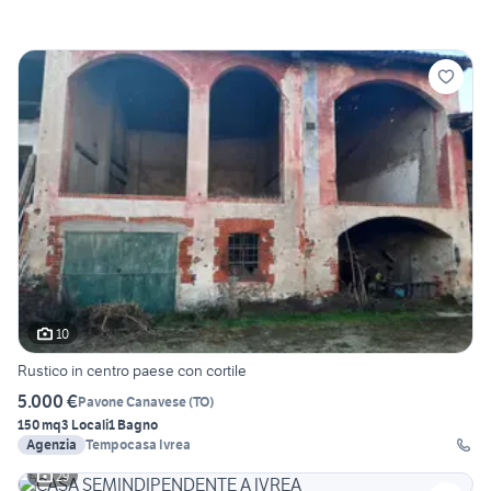
10
Rustico in centro paese con cortile
5.000 €
Pavone Canavese
(
TO
)
150 mq
3 Locali
1 Bagno
Agenzia
Tempocasa Ivrea
29