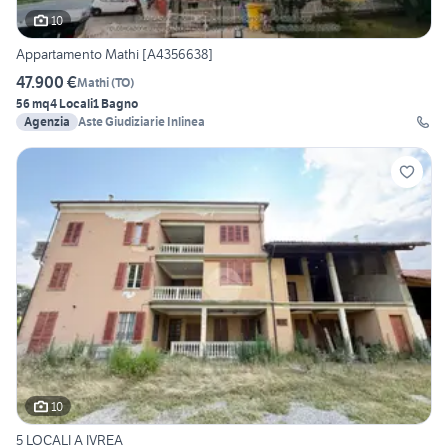
10
Appartamento Mathi [A4356638]
47.900 €
Mathi
(
TO
)
56 mq
4 Locali
1 Bagno
Agenzia
Aste Giudiziarie Inlinea
10
5 LOCALI A IVREA