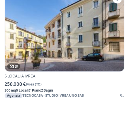
19
5 LOCALI A IVREA
250.000 €
Ivrea
(
TO
)
200 mq
5 Locali
3° Piano
2 Bagni
Agenzia
TECNOCASA - STUDIO IVREA UNO SAS