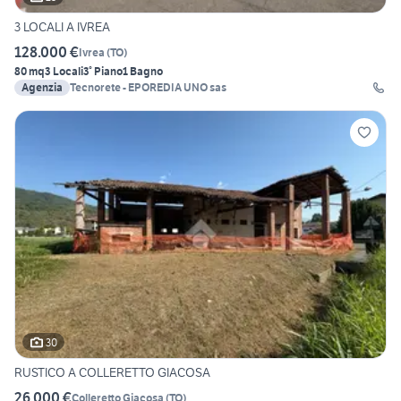
3 LOCALI A IVREA
128.000 €
Ivrea
(
TO
)
80 mq
3 Locali
3° Piano
1 Bagno
Agenzia
Tecnorete - EPOREDIA UNO sas
30
RUSTICO A COLLERETTO GIACOSA
26.000 €
Colleretto Giacosa
(
TO
)