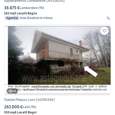
Appartamento Lombardore [A4308100]
36.675 €
Lombardore
(
TO
)
163 mq
5 Locali
1 Bagno
Agenzia
Aste Giudiziarie Inlinea
18
Stabile/Palazzo Leini [A4356346]
263.000 €
Leini
(
TO
)
350 mq
6 Locali
3 Bagni