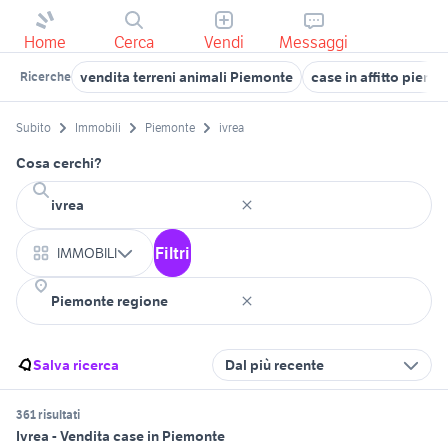
Home
Cerca
Vendi
Messaggi
vendita terreni animali Piemonte
case in affitto piemo
Ricerche
Subito
Immobili
Piemonte
ivrea
Cosa cerchi?
Filtri
IMMOBILI
Salva ricerca
Dal più recente
361 risultati
Ivrea - Vendita case in Piemonte