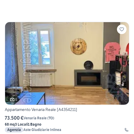
6
Appartamento Venaria Reale [A4354211]
73.500 €
Venaria Reale
(
TO
)
68 mq
3 Locali
1 Bagno
Agenzia
Aste Giudiziarie Inlinea