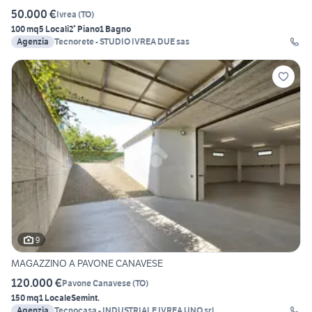
50.000 €
Ivrea
(
TO
)
100 mq
5 Locali
2° Piano
1 Bagno
Agenzia
Tecnorete - STUDIO IVREA DUE sas
9
MAGAZZINO A PAVONE CANAVESE
120.000 €
Pavone Canavese
(
TO
)
150 mq
1 Locale
Semint.
Agenzia
Tecnocasa - INDUSTRIALE IVREA UNO srl