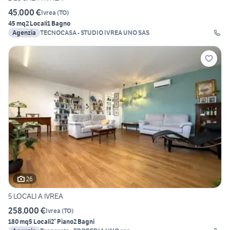
45.000 €
Ivrea
(
TO
)
45 mq
2 Locali
1 Bagno
Agenzia
TECNOCASA - STUDIO IVREA UNO SAS
26
5 LOCALI A IVREA
258.000 €
Ivrea
(
TO
)
180 mq
5 Locali
2° Piano
2 Bagni