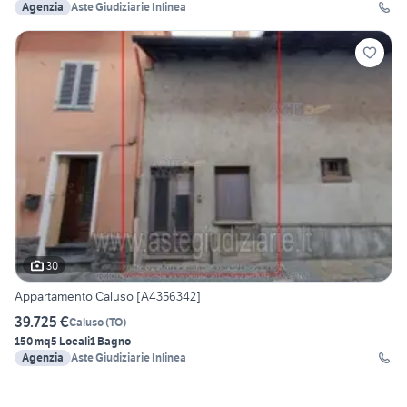
Agenzia
Aste Giudiziarie Inlinea
30
Appartamento Caluso [A4356342]
39.725 €
Caluso
(
TO
)
150 mq
5 Locali
1 Bagno
Agenzia
Aste Giudiziarie Inlinea