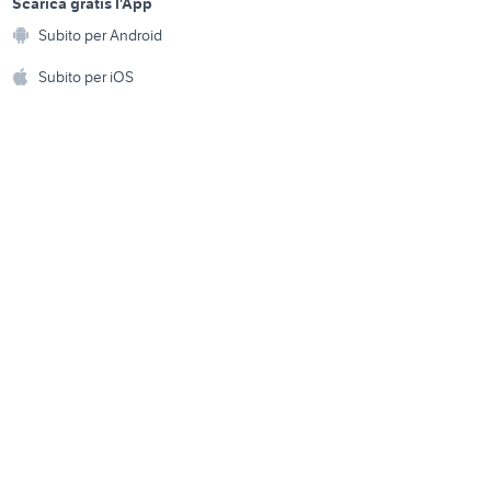
a
Scarica gratis l'App
Animali
scheda sd sandisk
Subito per Android
ento e
cover ipad 2
Accessori per animali
hi
Subito per iOS
Musica e Film
omestici
Libri e Riviste
e Fai da te
Strumenti Musicali
amento e
ri
Sports
 i bambini
Biciclette
Collezionismo