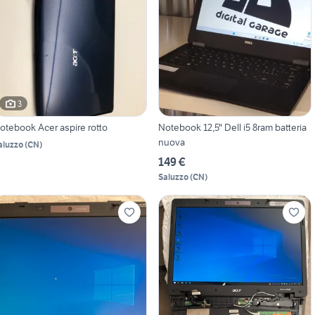
3
otebook Acer aspire rotto
Notebook 12,5" Dell i5 8ram batteria
nuova
aluzzo
(
CN
)
149 €
Saluzzo
(
CN
)