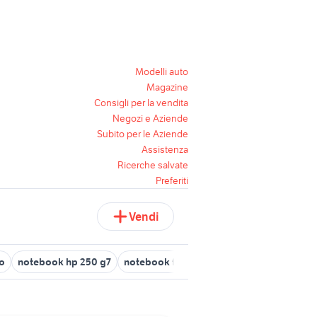
Modelli auto
Magazine
Consigli per la vendita
Negozi e Aziende
Subito per le Aziende
Assistenza
Ricerche salvate
Preferiti
Vendi
o
notebook hp 250 g7
notebook fondi
notebook hp con tastie