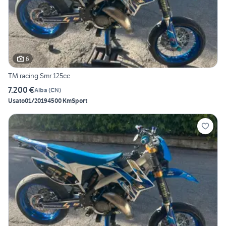
6
TM racing Smr 125cc
7.200 €
Alba
(
CN
)
Usato
01/2019
4500 Km
Sport