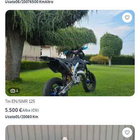
Usato
08/2007
6500 Km
Altro
4
Tm EN/SMR 125
5.500 €
Alba
(
CN
)
Usato
01/2008
0 Km