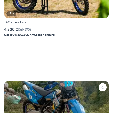
5
TM125 enduro
4.800 €
Oulx
(
TO
)
Usato
04/2021
800 Km
Cross / Enduro