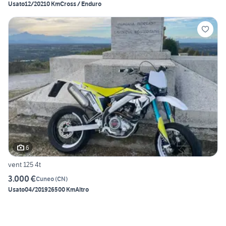
Usato
12/2021
0 Km
Cross / Enduro
6
vent 125 4t
3.000 €
Cuneo
(
CN
)
Usato
04/2019
26500 Km
Altro