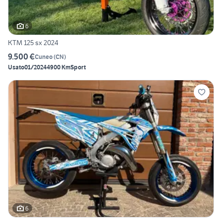
6
KTM 125 sx 2024
9.500 €
Cuneo
(
CN
)
Usato
01/2024
4900 Km
Sport
6