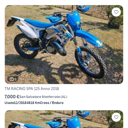
6
TM RACING SPA 125 Anno 2018
7.000 €
San Salvatore Monferrato
(
AL
)
Usato
12/2018
4818 Km
Cross / Enduro