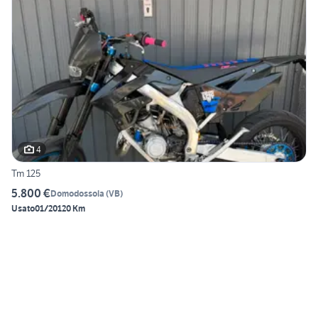
4
Tm 125
5.800 €
Domodossola
(
VB
)
Usato
01/2012
0 Km