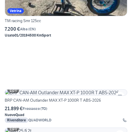
Vetrina
TM racing Smr 125cc
7.200 €
Alba
(
CN
)
Usato
01/2019
4500 Km
Sport
8
BRP CAN-AM Outlander MAX XT-P 1000R T ABS-2026
21.899 €
Frossasco
(
TO
)
Nuovo
Quad
Rivenditore
QUADWORLD
5