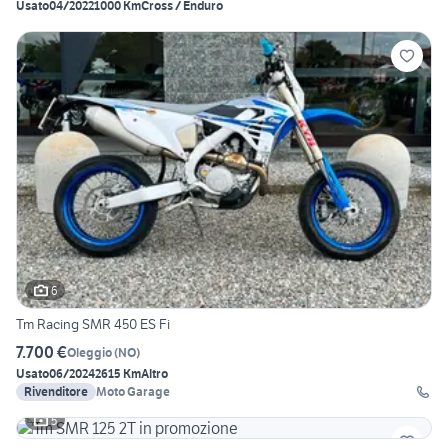
Usato
04/2022
1000 Km
Cross / Enduro
6
Tm Racing SMR 450 ES Fi
7.700 €
Oleggio
(
NO
)
Usato
06/2024
2615 Km
Altro
Rivenditore
Moto Garage
5