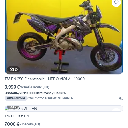
15
TM EN 250 Finanziabile - NERO VIOLA - 10000
3.990 €
Venaria Reale
(
TO
)
Usato
06/2011
10000 Km
Cross / Enduro
Rivenditore
CMTmotor TORINO VENARIA
6
Tm 125 2t fi EN
7.000 €
Pinerolo
(
TO
)