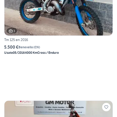
3
Tm 125 en 2016
5.500 €
Benevello
(
CN
)
Usato
05/2016
4000 Km
Cross / Enduro