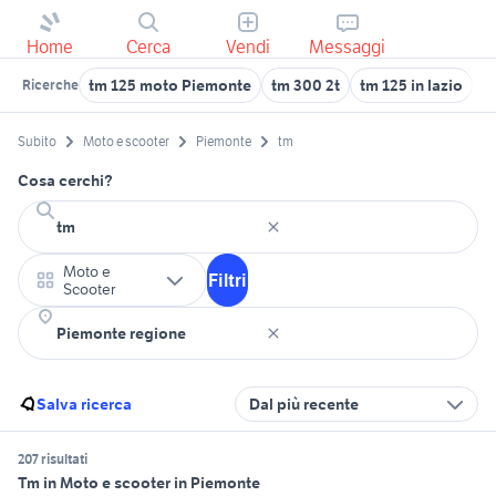
Home
Cerca
Vendi
Messaggi
tm 125 moto Piemonte
tm 300 2t
tm 125 in lazio
t
Ricerche
Subito
Moto e scooter
Piemonte
tm
Cosa cerchi?
Moto e
Filtri
Scooter
Salva ricerca
Dal più recente
207 risultati
Tm in Moto e scooter in Piemonte