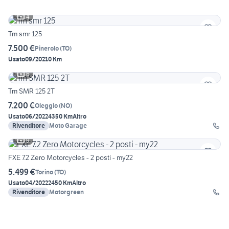
4
Tm smr 125
7.500 €
Pinerolo
(
TO
)
Usato
09/2021
0 Km
6
Tm SMR 125 2T
7.200 €
Oleggio
(
NO
)
Usato
06/2022
4350 Km
Altro
Rivenditore
Moto Garage
9
FXE 7.2 Zero Motorcycles - 2 posti - my22
5.499 €
Torino
(
TO
)
Usato
04/2022
2450 Km
Altro
Rivenditore
Motorgreen