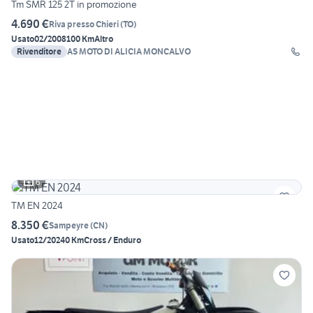
Tm SMR 125 2T in promozione
4.690 €
Riva presso Chieri
(
TO
)
Usato
02/2008
100 Km
Altro
Rivenditore
AS MOTO DI ALICIA MONCALVO
6
TM EN 2024
8.350 €
Sampeyre
(
CN
)
Usato
12/2024
0 Km
Cross / Enduro