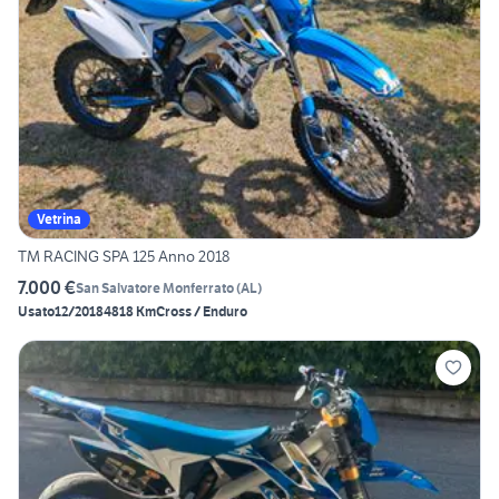
Vetrina
TM RACING SPA 125 Anno 2018
7.000 €
San Salvatore Monferrato
(
AL
)
Usato
12/2018
4818 Km
Cross / Enduro