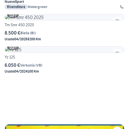
Nuovo
Sport
Rivenditore
Motorgreen
3
Tm Smr 450 2025
8.500 €
Biella
(
BI
)
Usato
04/2025
8200 Km
6
Yz 125
6.050 €
Verbania
(
VB
)
Usato
04/2024
100 Km