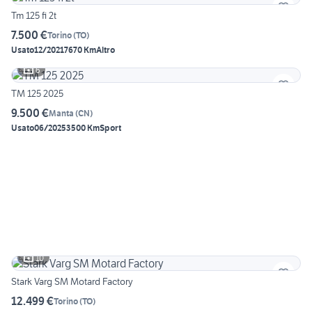
Tm 125 fi 2t
7.500 €
Torino
(
TO
)
Usato
12/2021
7670 Km
Altro
6
TM 125 2025
9.500 €
Manta
(
CN
)
Usato
06/2025
3500 Km
Sport
10
Stark Varg SM Motard Factory
12.499 €
Torino
(
TO
)