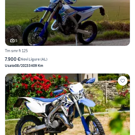
5
Tm smr fi 125
7.900 €
Novi Ligure
(
AL
)
Usato
08/2023
3409 Km