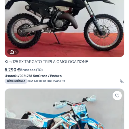
6
Ktm 125 SX TARGATO TRIPLA OMOLOGAZIONE
6.290 €
Brusasco
(
TO
)
Usato
01/2021
278 Km
Cross / Enduro
Rivenditore
GM MOTOR BRUSASCO