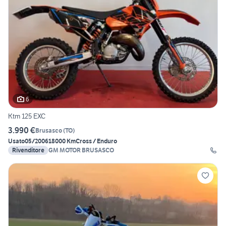
6
Ktm 125 EXC
3.990 €
Brusasco
(
TO
)
Usato
05/2006
18000 Km
Cross / Enduro
Rivenditore
GM MOTOR BRUSASCO