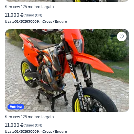
Ktm xcw 125 motard targato
11.000 €
Cuneo
(
CN
)
Usato
01/2026
3000 Km
Cross / Enduro
Vetrina
Ktm xcw 125 motard targato
11.000 €
Cuneo
(
CN
)
Usato
01/2026
3000 Km
Cross / Enduro