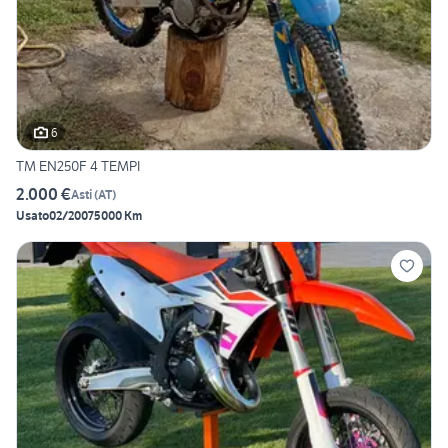
6
TM EN250F 4 TEMPI
2.000 €
Asti
(
AT
)
Usato
02/2007
5000 Km