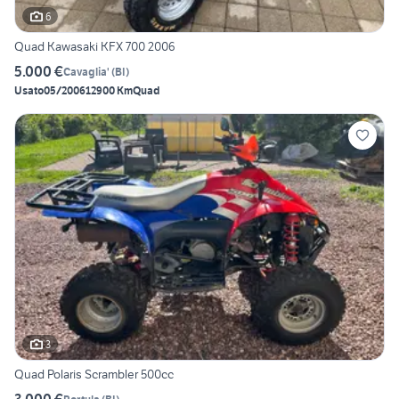
6
Quad Kawasaki KFX 700 2006
5.000 €
Cavaglia'
(
BI
)
Usato
05/2006
12900 Km
Quad
3
Quad Polaris Scrambler 500cc