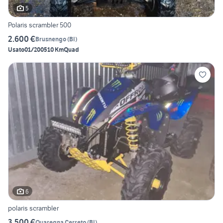
5
Polaris scrambler 500
2.600 €
Brusnengo
(
BI
)
Usato
01/2005
10 Km
Quad
6
polaris scrambler
3.500 €
Quaregna Cerreto
(
BI
)