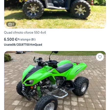
6
Quad cfmoto cforce 550 4x4
6.500 €
Pralungo
(
BI
)
Usato
06/2019
7700 Km
Quad