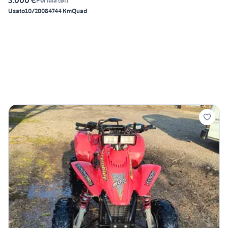
3.000 €
Portula
(
BI
)
Usato
10/2008
4744 Km
Quad