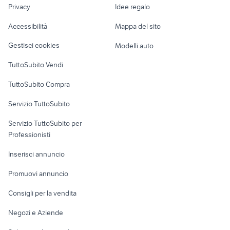
lavoro
Adige
Privacy
Idee regalo
moto usate vigone
Garage e box
canoa Bari provincia
nokia 1112
Caravan e Camper
Accessibilità
Mappa del sito
Loft, mansarde e
Veicoli commerciali
altro
Gestisci cookies
Modelli auto
Case vacanza
TuttoSubito Vendi
Uffici e Locali
TuttoSubito Compra
commerciali
Servizio TuttoSubito
elettronica
per la casa e la
sports e hobby
Servizio TuttoSubito per
persona
Informatica
Animali
Professionisti
Arredamento e
Console e
Accessori per
Casalinghi
Inserisci annuncio
Videogiochi
animali
Elettrodomestici
Promuovi annuncio
Audio/Video
Musica e Film
Giardino e Fai da te
Consigli per la vendita
Fotografia
Libri e Riviste
Abbigliamento e
Negozi e Aziende
Telefonia
Strumenti Musicali
Accessori