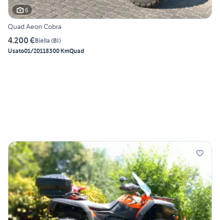
6
Quad Aeon Cobra
4.200 €
Biella
(
BI
)
Usato
01/2011
8300 Km
Quad