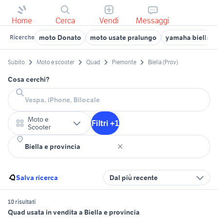
Home
Cerca
Vendi
Messaggi
moto Donato
moto usate pralungo
yamaha biella
Ricerche
Subito
Moto e scooter
Quad
Piemonte
Biella (Prov)
Cosa cerchi?
Moto e
Filtri +1
Scooter
Salva ricerca
Dal più recente
10 risultati
Quad usata in vendita a Biella e provincia