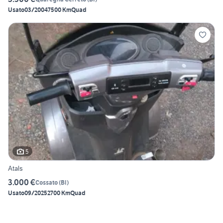
Usato
03/2004
7500 Km
Quad
5
Atals
3.000 €
Cossato
(
BI
)
Usato
09/2025
2700 Km
Quad