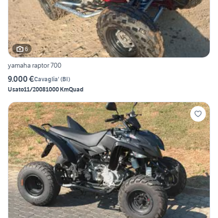
6
yamaha raptor 700
9.000 €
Cavaglia'
(
BI
)
Usato
11/2008
1000 Km
Quad