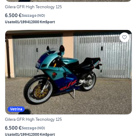
Gilera GFR High Tecnology 125
6.500 €
Sozzago
(
NO
)
Usato
01/1994
12000 Km
Sport
Vetrina
Gilera GFR High Tecnology 125
6.500 €
Sozzago
(
NO
)
Usato
01/1994
12000 Km
Sport