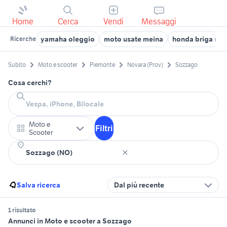
Home
Cerca
Vendi
Messaggi
yamaha oleggio
moto usate meina
honda briga nov
Ricerche
Subito
Moto e scooter
Piemonte
Novara (Prov)
Sozzago
Cosa cerchi?
Moto e
Filtri
Scooter
Salva ricerca
Dal più recente
1 risultato
Annunci in Moto e scooter a Sozzago