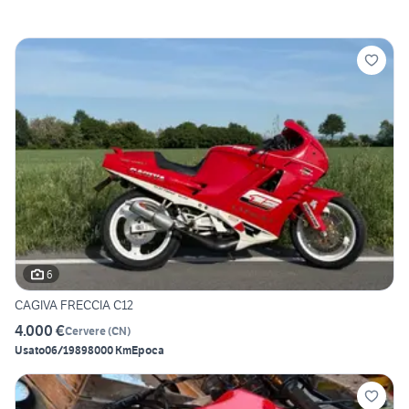
6
CAGIVA FRECCIA C12
4.000 €
Cervere
(
CN
)
Usato
06/1989
8000 Km
Epoca