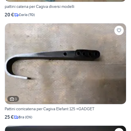
pattini catena per Cagiva diversi modelli
20 €
Corio
(
TO
)
3
Pattini corricatena per Cagiva Elefant 125 +GADGET
25 €
Bra
(
CN
)