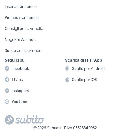
Console e
Accessori per
Casalinghi
Inserisci annuncio
Videogiochi
animali
Elettrodomestici
Promuovi annuncio
Audio/Video
Musica e Film
Giardino e Fai da te
Consigli per la vendita
Fotografia
Libri e Riviste
Abbigliamento e
Negozi e Aziende
Telefonia
Strumenti Musicali
Accessori
Subito per le aziende
Sports
Tutto per i bambini
Seguici su
Scarica gratis l'App
Biciclette
Facebook
Subito per Android
Collezionismo
TikTok
Subito per iOS
Instagram
YouTube
©
2026
Subito.it - P.IVA 05526340962