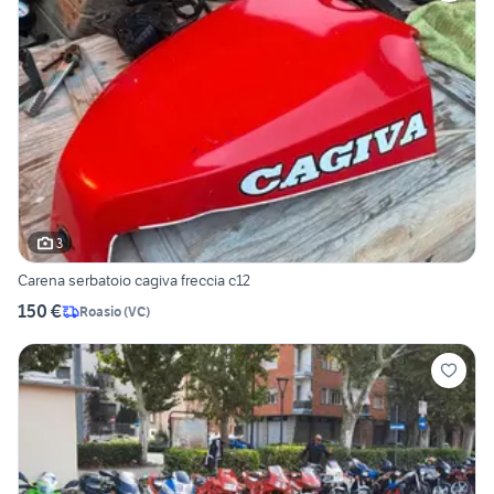
3
Carena serbatoio cagiva freccia c12
150 €
Roasio
(
VC
)