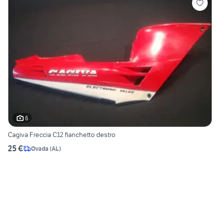
6
Cagiva Freccia C12 fianchetto destro
25 €
Ovada
(
AL
)