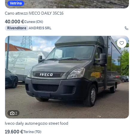
Vetrina
Carro attrezzi IVECO DAILY 35C16
40.000 €
Cuneo
(
CN
)
Rivenditore
ANDREIS SRL
2
Iveco daily autonegozio street food
19.600 €
Torino
(
TO
)