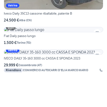
Vetrina
Iveco Daily 35C13 cassone ribaltabile, patente B
24.500 €
Alba
(
CN
)
6
Fiat Daily passo lungo
1.500 €
Torino
(
TO
)
Vetrina
IVECO DAILY 35-160 3000 cc CASSA E SPONDA 2023
29.999 €
Cossombrato
(
AT
)
Rivenditore
COMMERCIO AUTOCARRI D'ELIA MARCO MARIO