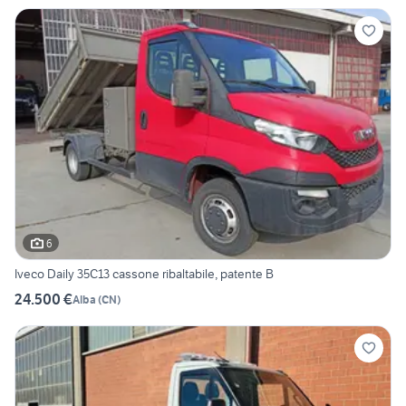
6
Iveco Daily 35C13 cassone ribaltabile, patente B
24.500 €
Alba
(
CN
)