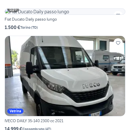
6
Fiat Ducato Daily passo lungo
1.500 €
Torino
(
TO
)
Vetrina
IVECO DAILY 35-140 2300 cc 2021
14.999 €
Cossombrato
(
AT
)