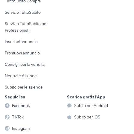
TuttoSubito Compra
commerciali
Servizio TuttoSubito
elettronica
per la casa e la
sports e hobby
Servizio TuttoSubito per
persona
Informatica
Animali
Professionisti
Arredamento e
Console e
Accessori per
Casalinghi
Inserisci annuncio
Videogiochi
animali
Elettrodomestici
Promuovi annuncio
Audio/Video
Musica e Film
Giardino e Fai da te
Consigli per la vendita
Fotografia
Libri e Riviste
Abbigliamento e
Negozi e Aziende
Telefonia
Strumenti Musicali
Accessori
Subito per le aziende
Sports
Tutto per i bambini
Seguici su
Scarica gratis l'App
Biciclette
Facebook
Subito per Android
Collezionismo
TikTok
Subito per iOS
Instagram