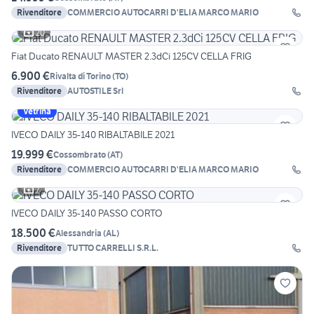
Rivenditore
COMMERCIO AUTOCARRI D'ELIA MARCO MARIO
20
Fiat Ducato RENAULT MASTER 2.3dCi 125CV CELLA FRIG
6.900 €
Rivalta di Torino
(
TO
)
Rivenditore
AUTOSTILE Srl
Vetrina
IVECO DAILY 35-140 RIBALTABILE 2021
19.999 €
Cossombrato
(
AT
)
Rivenditore
COMMERCIO AUTOCARRI D'ELIA MARCO MARIO
7
IVECO DAILY 35-140 PASSO CORTO
18.500 €
Alessandria
(
AL
)
Rivenditore
TUTTO CARRELLI S.R.L.