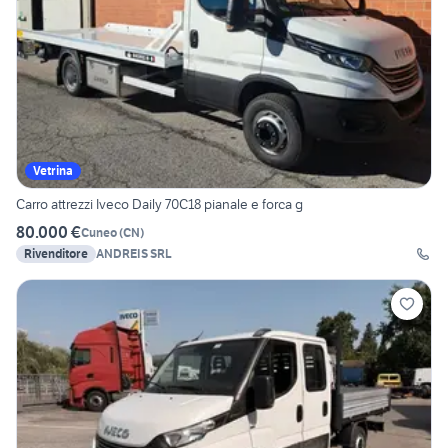
Vetrina
Carro attrezzi Iveco Daily 70C18 pianale e forca g
80.000 €
Cuneo
(
CN
)
Rivenditore
ANDREIS SRL