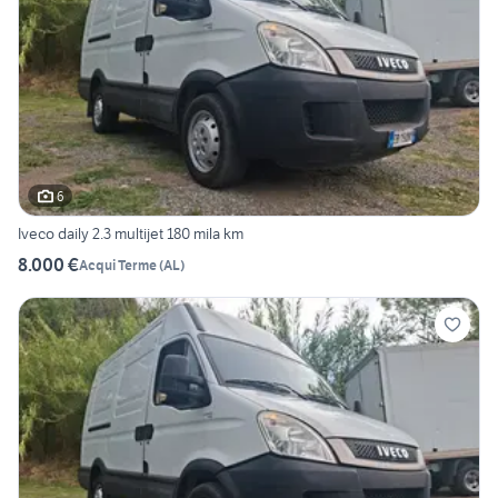
6
Iveco daily 2.3 multijet 180 mila km
8.000 €
Acqui Terme
(
AL
)