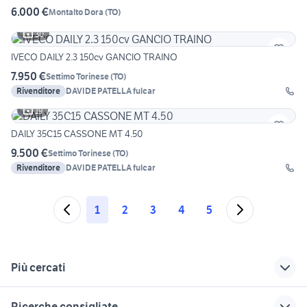
6.000 €
Montalto Dora
(
TO
)
30
IVECO DAILY 2.3 150cv GANCIO TRAINO
7.950 €
Settimo Torinese
(
TO
)
Rivenditore
DAVIDE PATELLA fulcar
19
DAILY 35C15 CASSONE MT 4.50
9.500 €
Settimo Torinese
(
TO
)
Rivenditore
DAVIDE PATELLA fulcar
1
2
3
4
5
Più cercati
Correlati
Richerche simili
Suggerimenti
Ricerche consigliate