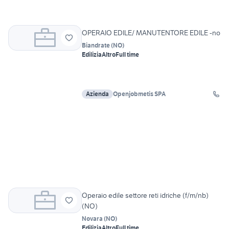
OPERAIO EDILE/ MANUTENTORE EDILE -no
Biandrate
(
NO
)
Edilizia
Altro
Full time
Azienda
Openjobmetis SPA
Operaio edile settore reti idriche (f/m/nb)
(NO)
Novara
(
NO
)
Edilizia
Altro
Full time