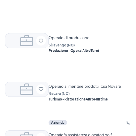
Operaio di produzione
Sillavengo
(
NO
)
Produzione - Operai
Altro
Turni
Operaio alimentare prodotti ittici Novara
Novara
(
NO
)
Turismo - Ristorazione
Altro
Full time
Azienda
Operaio/a assistenza giocatori golf