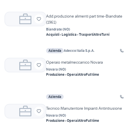
Add.produzione alimenti part time-Biandrate
(1961)
Biandrate
(
NO
)
Acquisti - Logistica - Trasporti
Altro
Turni
Azienda
Adecco Italia S.p.A.
Operaio metalmeccanico Novara
Novara
(
NO
)
Produzione - Operai
Altro
Full time
Azienda
Tecnico Manutentore Impianti Antintrusione
Novara
(
NO
)
Produzione - Operai
Altro
Full time