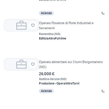
Azienda
Operaio Posatore di Porte Industriali e
Serramenti
Romentino
(
NO
)
Edilizia
Altro
Full time
Operaio alimentare sui 3 turni Borgomanero
(NO)
26.000 €
Gattico-Veruno
(
NO
)
Produzione - Operai
Altro
Turni
Azienda