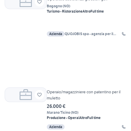
Bogogno
(
NO
)
Turismo - Ristorazione
Altro
Full time
Azienda
QUOJOBIS spa - agenzia per il
lavoro BORGOMANERO
Operaio/magazziniere con patentino per il
muletto
26.000 €
Marano Ticino
(
NO
)
Produzione - Operai
Altro
Full time
Azienda