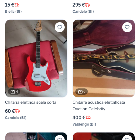
15 €
295 €
Biella
(
BI
)
Candelo
(
BI
)
4
6
Chitarra elettrica scala corta
Chitarra acustica elettrificata
Ovation Celebrity
60 €
400 €
Candelo
(
BI
)
Valdengo
(
BI
)