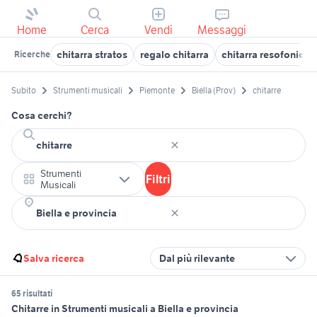
Home
Cerca
Vendi
Messaggi
chitarra stratos
regalo chitarra
chitarra resofonica
Ricerche
Subito
Strumenti musicali
Piemonte
Biella (Prov)
chitarre
Cosa cerchi?
Strumenti
Filtri
Musicali
Salva ricerca
Dal più rilevante
65 risultati
Chitarre in Strumenti musicali a Biella e provincia