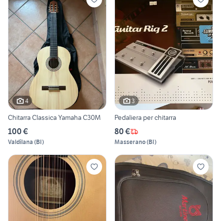
4
3
Chitarra Classica Yamaha C30M
Pedaliera per chitarra
100 €
80 €
Valdilana
(
BI
)
Masserano
(
BI
)