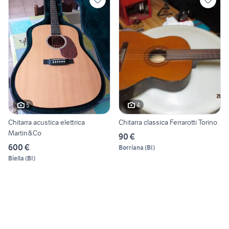
5
4
Chitarra acustica elettrica
Chitarra classica Ferrarotti Torino
Martin&Co
90 €
600 €
Borriana
(
BI
)
Biella
(
BI
)