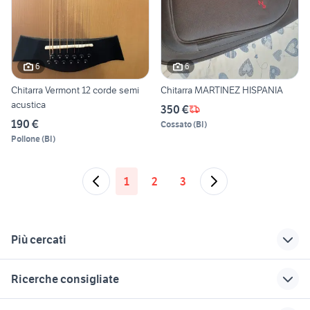
6
6
Chitarra Vermont 12 corde semi
Chitarra MARTINEZ HISPANIA
acustica
350 €
190 €
Cossato
(
BI
)
Pollone
(
BI
)
1
2
3
Più cercati
Correlati
Richerche simili
Suggerimenti
Ricerche consigliate
piroli delle chitarre
eastman
vecchia tromba
sax tenore yanagisawa
melodica hohner
chitarra dobro
pianoforte casio
pearl eliminator