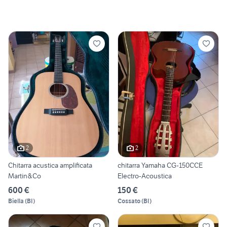
2
2
Chitarra acustica amplificata
chitarra Yamaha CG-150CCE
Martin&Co
Electro-Acoustica
600 €
150 €
Biella
(
BI
)
Cossato
(
BI
)