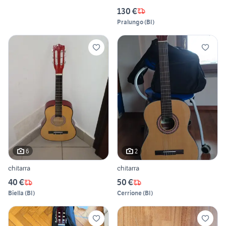
130 €
Pralungo
(
BI
)
6
2
chitarra
chitarra
40 €
50 €
Biella
(
BI
)
Cerrione
(
BI
)