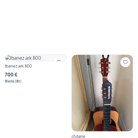
Ibanez ark 800
700 €
Biella
(
BI
)
chitarre