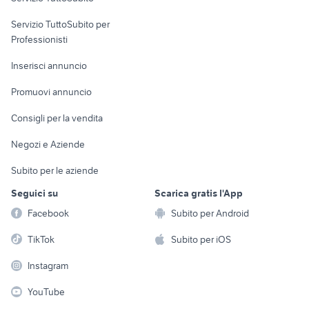
elettronica
per la casa e la
sports e hobby
Servizio TuttoSubito per
persona
Informatica
Animali
Professionisti
Arredamento e
Console e
Accessori per
Casalinghi
Inserisci annuncio
Videogiochi
animali
Elettrodomestici
Promuovi annuncio
Audio/Video
Musica e Film
Giardino e Fai da te
Consigli per la vendita
Fotografia
Libri e Riviste
Abbigliamento e
Negozi e Aziende
Telefonia
Strumenti Musicali
Accessori
Subito per le aziende
Sports
Tutto per i bambini
Seguici su
Scarica gratis l'App
Biciclette
Facebook
Subito per Android
Collezionismo
TikTok
Subito per iOS
Instagram
YouTube