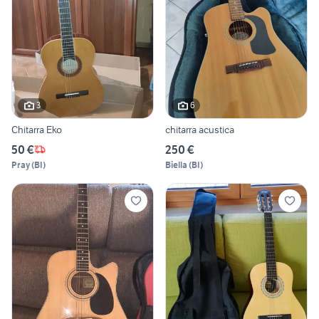
3
6
Chitarra Eko
chitarra acustica
50 €
250 €
Pray
(
BI
)
Biella
(
BI
)