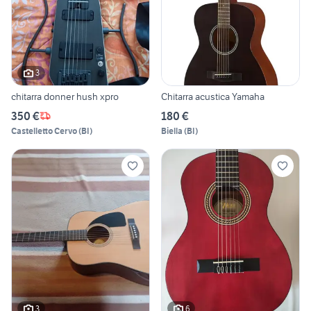
3
chitarra donner hush xpro
Chitarra acustica Yamaha
350 €
180 €
Castelletto Cervo
(
BI
)
Biella
(
BI
)
3
6