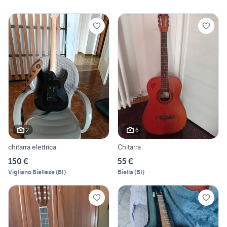
2
6
chitarra elettrica
Chitarra
150 €
55 €
Vigliano Biellese
(
BI
)
Biella
(
BI
)