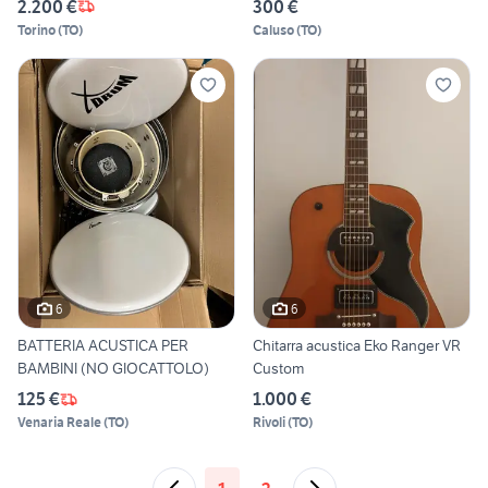
2.200 €
300 €
Torino
(
TO
)
Caluso
(
TO
)
6
6
BATTERIA ACUSTICA PER
Chitarra acustica Eko Ranger VR
BAMBINI (NO GIOCATTOLO)
Custom
125 €
1.000 €
Venaria Reale
(
TO
)
Rivoli
(
TO
)