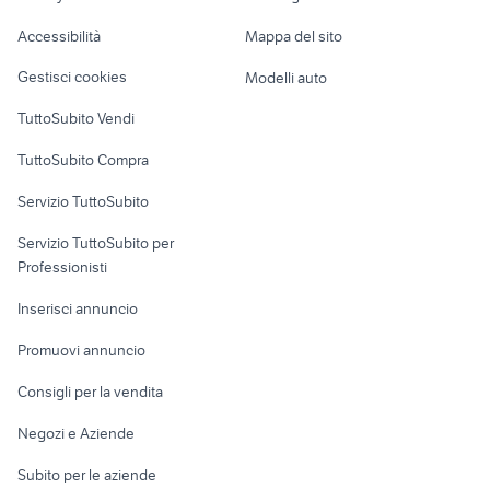
lupo cecoslovacco cucciolo
exotic shorthair
Caravan e Camper
Accessibilità
Mappa del sito
Loft, mansarde e
Veicoli commerciali
altro
Gestisci cookies
Modelli auto
Case vacanza
TuttoSubito Vendi
Uffici e Locali
TuttoSubito Compra
commerciali
Servizio TuttoSubito
elettronica
per la casa e la
sports e hobby
Servizio TuttoSubito per
persona
Informatica
Animali
Professionisti
Arredamento e
Console e
Accessori per
Casalinghi
Inserisci annuncio
Videogiochi
animali
Elettrodomestici
Promuovi annuncio
Audio/Video
Musica e Film
Giardino e Fai da te
Consigli per la vendita
Fotografia
Libri e Riviste
Abbigliamento e
Negozi e Aziende
Telefonia
Strumenti Musicali
Accessori
Subito per le aziende
Sports