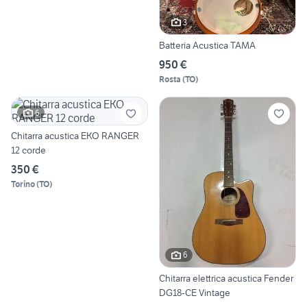
3
Batteria Acustica TAMA
950 €
Rosta
(
TO
)
6
Chitarra acustica EKO RANGER
12 corde
350 €
Torino
(
TO
)
6
Chitarra elettrica acustica Fender
DG18-CE Vintage