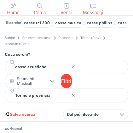
Home
Cerca
Vendi
Messaggi
casse rcf 300
casse musica
casse philips
casse a
Ricerche
Subito
Strumenti musicali
Piemonte
Torino (Prov)
casse acustiche
Cosa cerchi?
Strumenti
Filtri
Musicali
Salva ricerca
Dal più rilevante
46 risultati