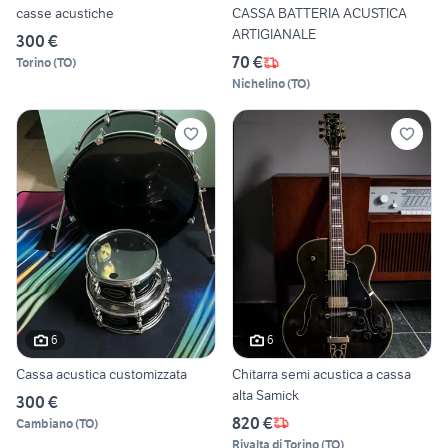
casse acustiche
CASSA BATTERIA ACUSTICA
ARTIGIANALE
300 €
70 €
Torino
(
TO
)
Nichelino
(
TO
)
6
6
Cassa acustica customizzata
Chitarra semi acustica a cassa
alta Samick
300 €
820 €
Cambiano
(
TO
)
Rivalta di Torino
(
TO
)