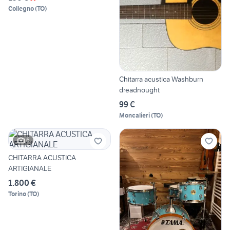
Collegno
(
TO
)
Chitarra acustica Washburn
dreadnought
99 €
Moncalieri
(
TO
)
6
CHITARRA ACUSTICA
ARTIGIANALE
1.800 €
Torino
(
TO
)