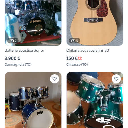
6
6
Batteria acustica Sonor
Chitarra acustica anni '80
3.900 €
150 €
Carmagnola
(
TO
)
Chivasso
(
TO
)