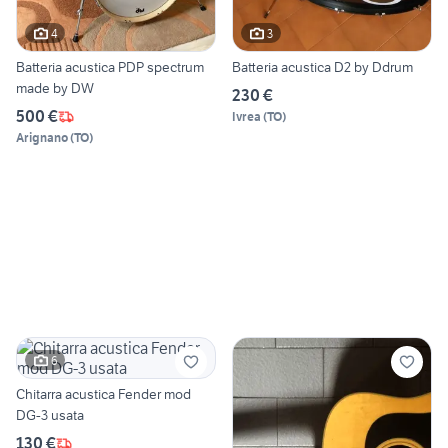
4
3
Batteria acustica PDP spectrum
Batteria acustica D2 by Ddrum
made by DW
230 €
500 €
Ivrea
(
TO
)
Arignano
(
TO
)
6
Chitarra acustica Fender mod
DG-3 usata
130 €