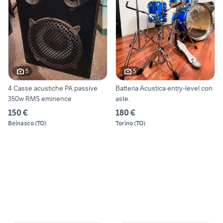
5
5
4 Casse acustiche PA passive
Batteria Acustica entry-level con
350w RMS eminence
aste.
150 €
180 €
Beinasco
(
TO
)
Torino
(
TO
)