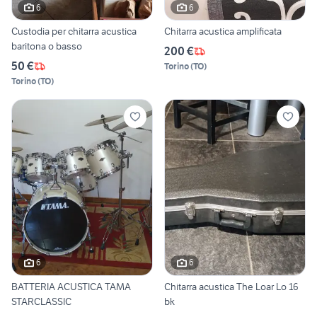
6
6
Custodia per chitarra acustica
Chitarra acustica amplificata
baritona o basso
200 €
50 €
Torino
(
TO
)
Torino
(
TO
)
6
6
BATTERIA ACUSTICA TAMA
Chitarra acustica The Loar Lo 16
STARCLASSIC
bk