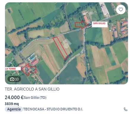
10
TER. AGRICOLO A SAN GILLIO
24.000 €
San Gillio
(
TO
)
3839 mq
Agenzia
TECNOCASA - STUDIO DRUENTO D.I.