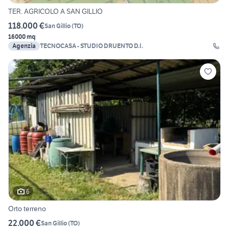
TER. AGRICOLO A SAN GILLIO
118.000 €
San Gillio
(
TO
)
16000 mq
Agenzia
TECNOCASA - STUDIO DRUENTO D.I.
6
Orto terreno
22.000 €
San Gillio
(
TO
)