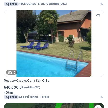
Agenzia
TECNOCASA - STUDIO DRUENTO D.I.
30
Rustico/Casale/Corte San Gillio
640.000 €
San Gillio
(
TO
)
400 mq
Agenzia
Gabetti Torino - Parella