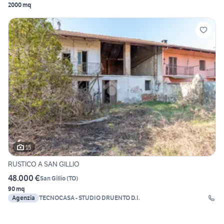
2000 mq
15
RUSTICO A SAN GILLIO
48.000 €
San Gillio
(
TO
)
90 mq
Agenzia
TECNOCASA - STUDIO DRUENTO D.I.