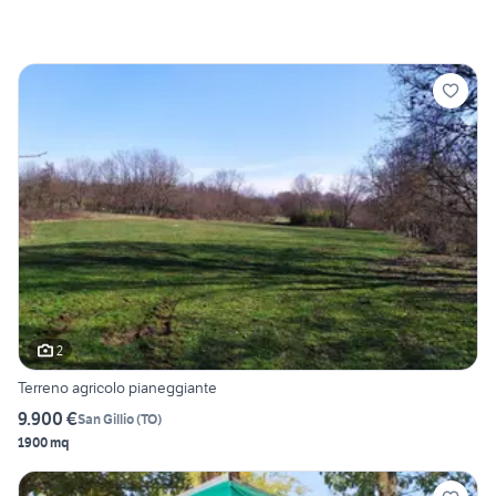
2
Terreno agricolo pianeggiante
9.900 €
San Gillio
(
TO
)
1900 mq