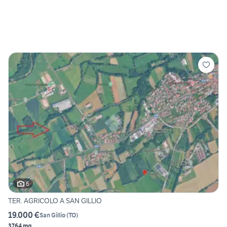
6
TER. AGRICOLO A SAN GILLIO
19.000 €
San Gillio
(
TO
)
3764 mq