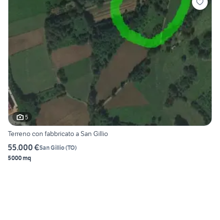
5
Terreno con fabbricato a San Gillio
55.000 €
San Gillio
(
TO
)
5000 mq