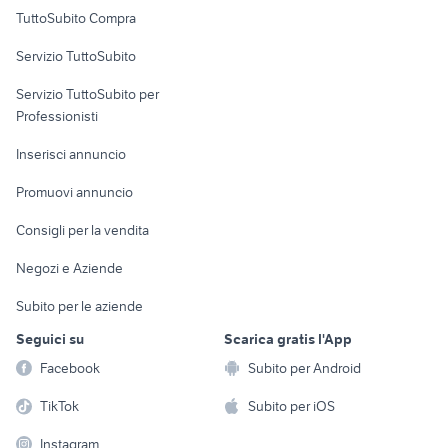
Uffici e Locali
TuttoSubito Compra
commerciali
Servizio TuttoSubito
elettronica
per la casa e la
sports e hobby
Servizio TuttoSubito per
persona
Informatica
Animali
Professionisti
Arredamento e
Console e
Accessori per
Casalinghi
Inserisci annuncio
Videogiochi
animali
Elettrodomestici
Promuovi annuncio
Audio/Video
Musica e Film
Giardino e Fai da te
Consigli per la vendita
Fotografia
Libri e Riviste
Abbigliamento e
Negozi e Aziende
Telefonia
Strumenti Musicali
Accessori
Subito per le aziende
Sports
Tutto per i bambini
Seguici su
Scarica gratis l'App
Biciclette
Facebook
Subito per Android
Collezionismo
TikTok
Subito per iOS
Instagram