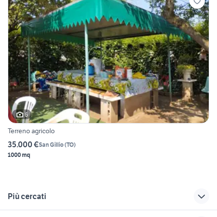
6
Terreno agricolo
35.000 €
San Gillio
(
TO
)
1000 mq
Più cercati
Correlati
Richerche simili
Suggerimenti