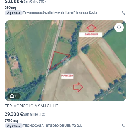
58.000 €
San Gillio
(
TO
)
250 mq
Agenzia
Tempocasa Studio Immobiliare Pianezza S.r.l.s
10
TER. AGRICOLO A SAN GILLIO
29.000 €
San Gillio
(
TO
)
2750 mq
Agenzia
TECNOCASA - STUDIO DRUENTO D.I.