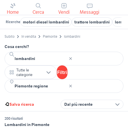
Home
Cerca
Vendi
Messaggi
motori diesel lombardini
trattore lombardini
lombar
Ricerche
Subito
In vendita
Piemonte
lombardini
Cosa cerchi?
Tutte le
Filtri
categorie
Salva ricerca
Dal più recente
200 risultati
Lombardini in Piemonte