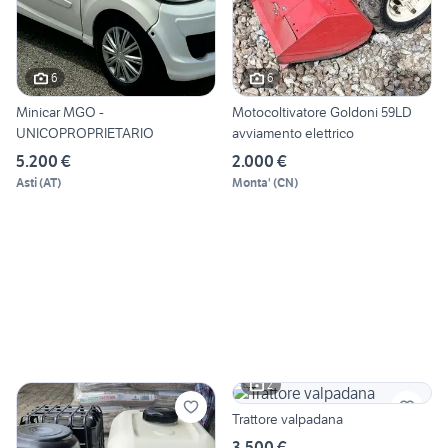
6
6
Minicar MGO -
Motocoltivatore Goldoni 59LD
UNICOPROPRIETARIO
avviamento elettrico
5.200 €
2.000 €
Asti
(
AT
)
Monta'
(
CN
)
2
Trattore valpadana
3.500 €