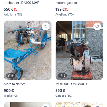
lombardini LDA100 18HP
motore gasolio
550 €
199 €
Avigliana
(
TO
)
Avigliana
(
TO
)
5
6
Moto falciatrice
MOTORE LOMBARDINI
900 €
890 €
Trinita'
(
CN
)
Cafasse
(
TO
)