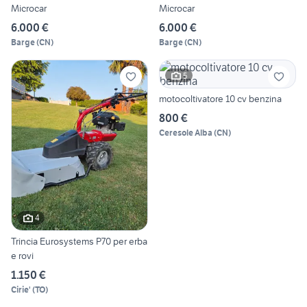
Microcar
Microcar
6.000 €
6.000 €
Barge
(
CN
)
Barge
(
CN
)
5
motocoltivatore 10 cv benzina
800 €
Ceresole Alba
(
CN
)
4
Trincia Eurosystems P70 per erba
e rovi
1.150 €
Cirie'
(
TO
)