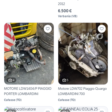
2012
6.500 €
Verbania
(
VB
)
4
5
MOTORE LDW1404/P PIAGGIO
Motore LDW702 Piaggio Quargo
PORTER LOMBARDINI
LOMBARDINI 700
Cafasse
(
TO
)
Cafasse
(
TO
)