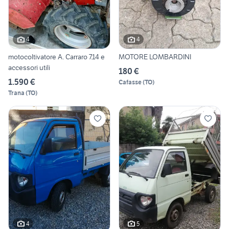
4
4
motocoltivatore A. Carraro 7.14 e
MOTORE LOMBARDINI
accessori utili
180 €
1.590 €
Cafasse
(
TO
)
Trana
(
TO
)
4
5