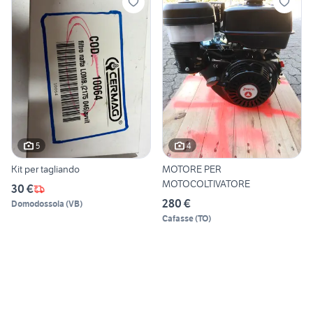
5
4
Kit per tagliando
MOTORE PER
MOTOCOLTIVATORE
30 €
280 €
Domodossola
(
VB
)
Cafasse
(
TO
)