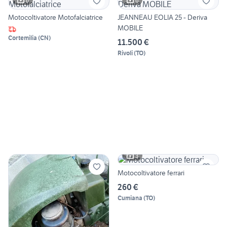
6
6
Motocoltivatore Motofalciatrice
JEANNEAU EOLIA 25 - Deriva
MOBILE
Cortemilia
(
CN
)
11.500 €
Rivoli
(
TO
)
3
Motocoltivatore ferrari
260 €
Cumiana
(
TO
)