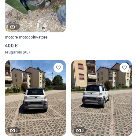
4
motore motocoltivatore
400 €
Frugarolo
(
AL
)
6
6