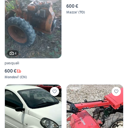
600 €
Mazze'
(
TO
)
4
pasquali
600 €
Mondovi'
(
CN
)