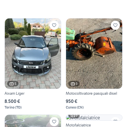
6
6
Aixam Liger
Motocoltivatore pasquali disel
8.500 €
950 €
Torino
(
TO
)
Cuneo
(
CN
)
6
Motofalciatrice