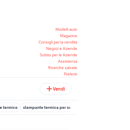
Modelli auto
Magazine
Consigli per la vendita
Negozi e Aziende
Subito per le Aziende
Assistenza
Ricerche salvate
Preferiti
Vendi
te termico
stampante termica per scommesse
gruppo termico v