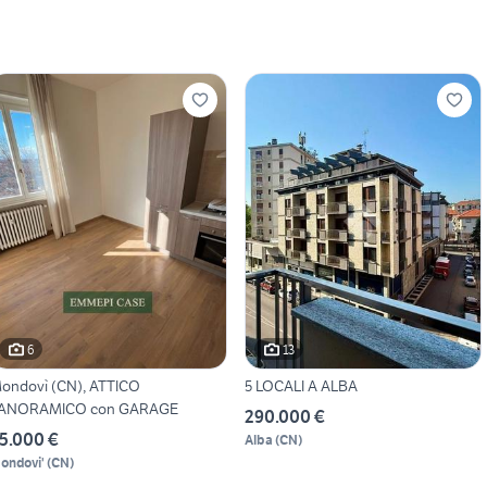
6
13
ondovì (CN), ATTICO
5 LOCALI A ALBA
ANORAMICO con GARAGE
290.000 €
5.000 €
Alba
(
CN
)
ondovi'
(
CN
)