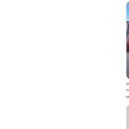
M
m
M