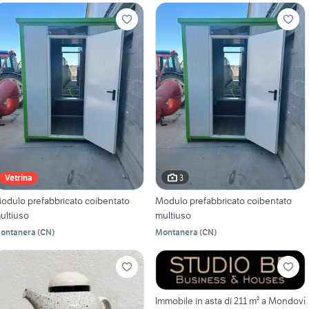
3
Vetrina
odulo prefabbricato coibentato
Modulo prefabbricato coibentato
ultiuso
multiuso
ontanera
(
CN
)
Montanera
(
CN
)
Immobile in asta di 211 m² a Mondovì