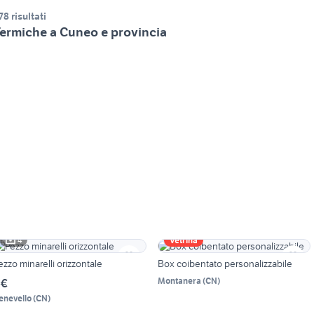
78 risultati
ermiche a Cuneo e provincia
4
Vetrina
ezzo minarelli orizzontale
Box coibentato personalizzabile
Montanera
(
CN
)
 €
enevello
(
CN
)