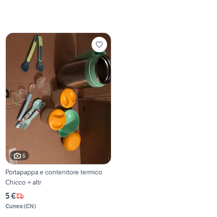
6
Portapappa e contenitore termico
Chicco + altr
5 €
Cuneo
(
CN
)