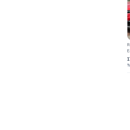
R
E
1
T