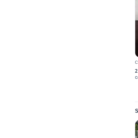
C
2
C
S