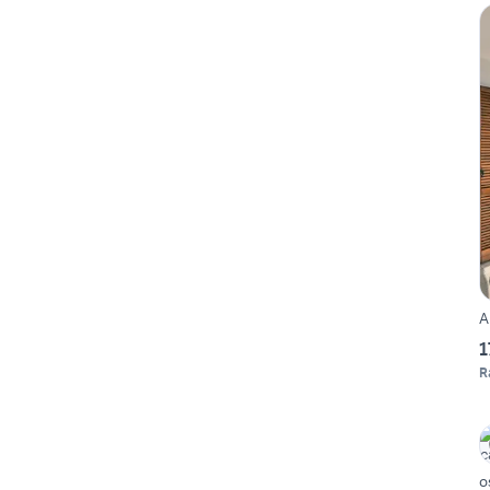
A
1
R
o