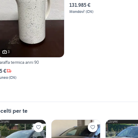
131.985 €
Mondovi'
(
CN
)
3
araffa termica anni 90
5 €
uneo
(
CN
)
celti per te