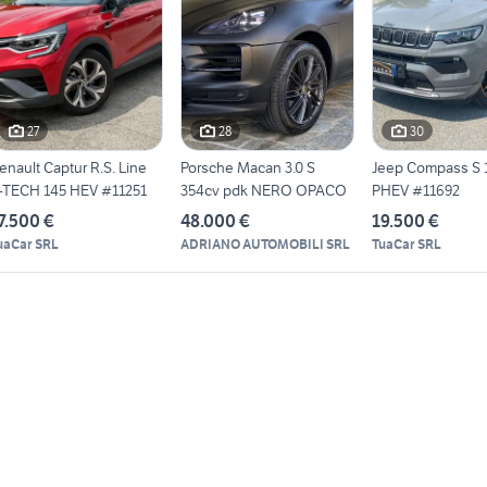
27
28
30
enault Captur R.S. Line
Porsche Macan 3.0 S
Jeep Compass S 1
-TECH 145 HEV #11251
354cv pdk NERO OPACO
PHEV #11692
7.500 €
48.000 €
19.500 €
uaCar SRL
ADRIANO AUTOMOBILI SRL
TuaCar SRL