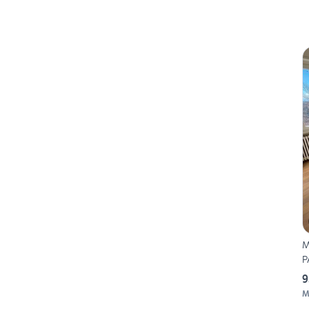
M
P
9
M