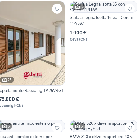
5
Stufa a Legna Isotta 16 con Cerchi
11,9 kW
1.000 €
Ceva
(
CN
)
25
ppartamento Racconigi [V 75VRG]
75.000 €
acconigi
(
CN
)
6
6
scuranti termico esterno per
BMW 320 x drive m sport pro 48 v