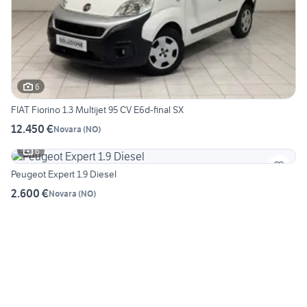
6
FIAT Fiorino 1.3 Multijet 95 CV E6d-final SX
12.450 €
Novara
(
NO
)
6
Peugeot Expert 1.9 Diesel
2.600 €
Novara
(
NO
)