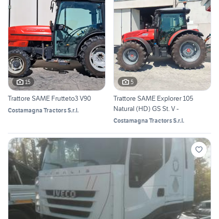
15
5
Trattore SAME Frutteto3 V90
Trattore SAME Explorer 105
Natural (HD) GS St. V -
Costamagna Tractors S.r.l.
Costamagna Tractors S.r.l.