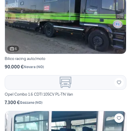
6
Bilico racing auto/moto
90.000 €
Novara
(
NO
)
Opel Combo 1.6 CDTI 105CV PL-TN Van
7.300 €
Gozzano
(
NO
)