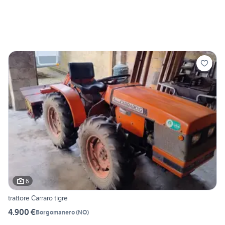
6
trattore Carraro tigre
4.900 €
Borgomanero
(
NO
)