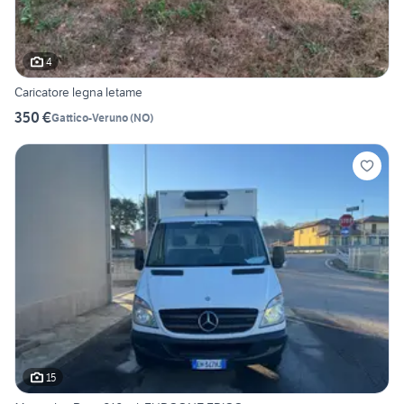
4
Caricatore legna letame
350 €
Gattico-Veruno
(
NO
)
15