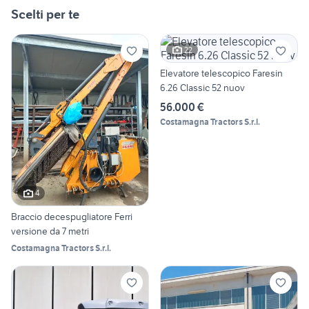
Scelti per te
22
Elevatore telescopico Faresin
6.26 Classic 52 nuov
56.000 €
Costamagna Tractors S.r.l.
4
Braccio decespugliatore Ferri
versione da 7 metri
Costamagna Tractors S.r.l.