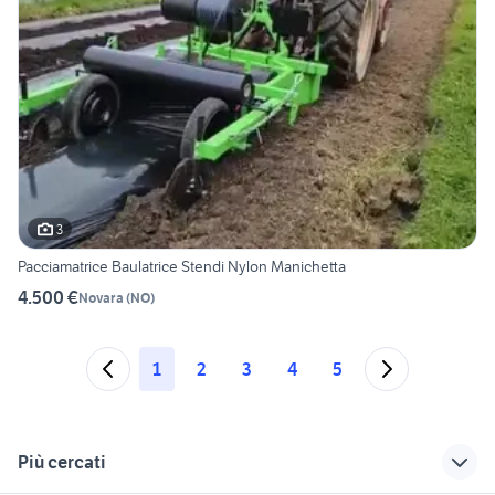
3
Pacciamatrice Baulatrice Stendi Nylon Manichetta
4.500 €
Novara
(
NO
)
1
2
3
4
5
Più cercati