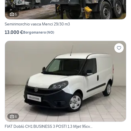
6
Semirimorchio vasca Menci 29/30 m3
13.000 €
Borgomanero
(
NO
)
6
FIAT Doblò CH1 BUSINESS 3 POSTI 1.3 Mjet 95cv...