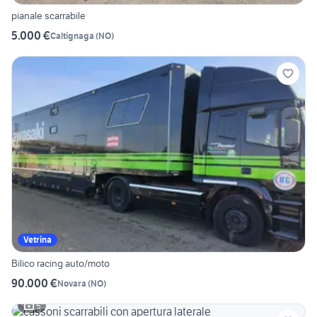
pianale scarrabile
5.000 €
Caltignaga
(
NO
)
Vetrina
Bilico racing auto/moto
90.000 €
Novara
(
NO
)
5