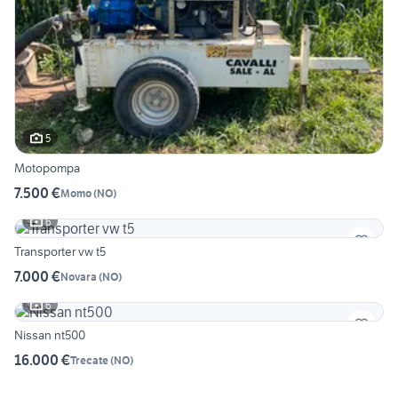
5
Motopompa
7.500 €
Momo
(
NO
)
6
Transporter vw t5
7.000 €
Novara
(
NO
)
6
Nissan nt500
16.000 €
Trecate
(
NO
)