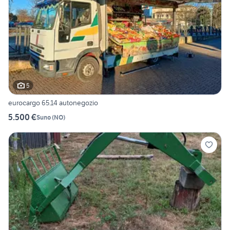
5
eurocargo 65.14 autonegozio
5.500 €
Suno
(
NO
)