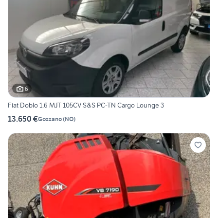
6
Fiat Doblo 1.6 MJT 105CV S&S PC-TN Cargo Lounge 3
13.650 €
Gozzano
(
NO
)