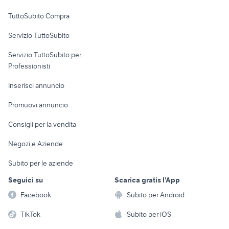
Uffici e Locali
TuttoSubito Compra
commerciali
Servizio TuttoSubito
elettronica
per la casa e la
sports e hobby
Servizio TuttoSubito per
persona
Informatica
Animali
Professionisti
Arredamento e
Console e
Accessori per
Casalinghi
Inserisci annuncio
Videogiochi
animali
Elettrodomestici
Promuovi annuncio
Audio/Video
Musica e Film
Giardino e Fai da te
Consigli per la vendita
Fotografia
Libri e Riviste
Abbigliamento e
Negozi e Aziende
Telefonia
Strumenti Musicali
Accessori
Subito per le aziende
Sports
Tutto per i bambini
Seguici su
Scarica gratis l'App
Biciclette
Facebook
Subito per Android
Collezionismo
TikTok
Subito per iOS