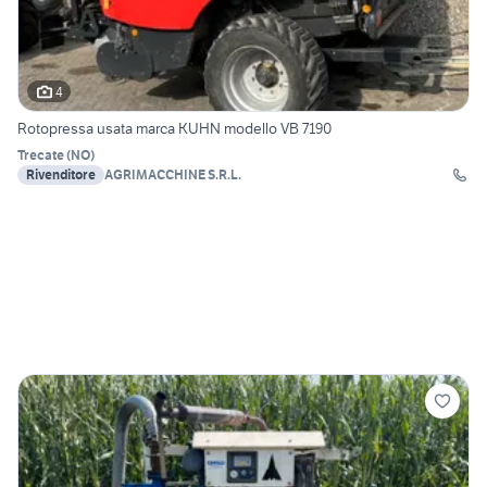
4
Rotopressa usata marca KUHN modello VB 7190
Trecate
(
NO
)
Rivenditore
AGRIMACCHINE S.R.L.