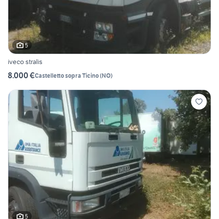
5
iveco stralis
8.000 €
Castelletto sopra Ticino
(
NO
)
5