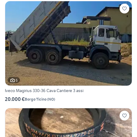
6
Iveco Magirius 330-36 Cava Cantiere 3 assi
20.000 €
Borgo Ticino
(
NO
)