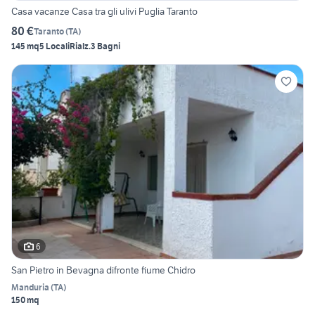
Casa vacanze Casa tra gli ulivi Puglia Taranto
80 €
Taranto
(
TA
)
145 mq
5 Locali
Rialz.
3 Bagni
6
San Pietro in Bevagna difronte fiume Chidro
Manduria
(
TA
)
150 mq