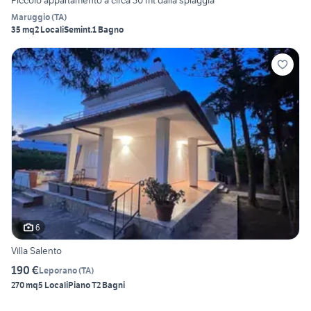
Piccolo appartamento a circa 30 mt dalla spiaggia
Maruggio
(
TA
)
35 mq
2 Locali
Semint.
1 Bagno
6
Villa Salento
190 €
Leporano
(
TA
)
270 mq
5 Locali
Piano T
2 Bagni