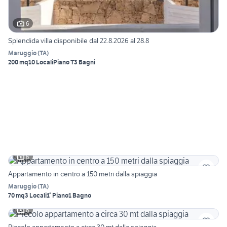
6
Splendida villa disponibile dal 22.8.2026 al 28.8
Maruggio
(
TA
)
200 mq
10 Locali
Piano T
3 Bagni
6
Appartamento in centro a 150 metri dalla spiaggia
Maruggio
(
TA
)
70 mq
3 Locali
1° Piano
1 Bagno
6