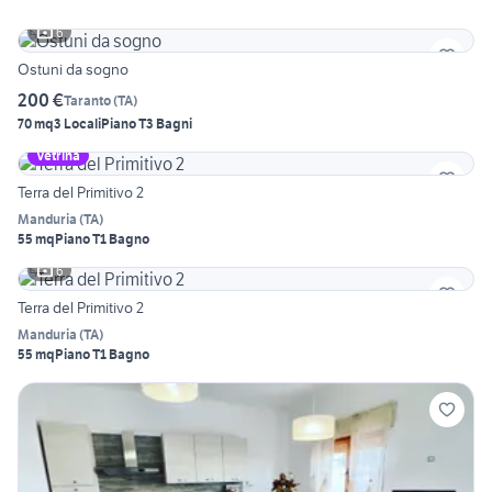
6
Ostuni da sogno
200 €
Taranto
(
TA
)
70 mq
3 Locali
Piano T
3 Bagni
Vetrina
Terra del Primitivo 2
Manduria
(
TA
)
55 mq
Piano T
1 Bagno
6
Terra del Primitivo 2
Manduria
(
TA
)
55 mq
Piano T
1 Bagno