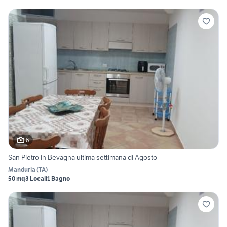
6
San Pietro in Bevagna ultima settimana di Agosto
Manduria
(
TA
)
50 mq
3 Locali
1 Bagno