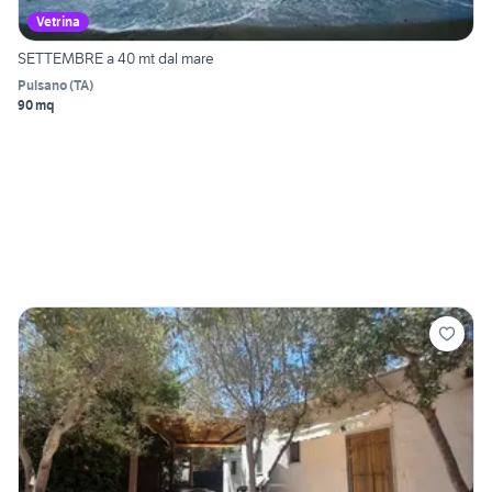
Vetrina
SETTEMBRE a 40 mt dal mare
Pulsano
(
TA
)
90 mq