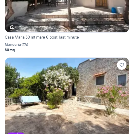
6
Casa Maria 30 mt mare 6 posti last minute
Manduria
(
TA
)
80 mq