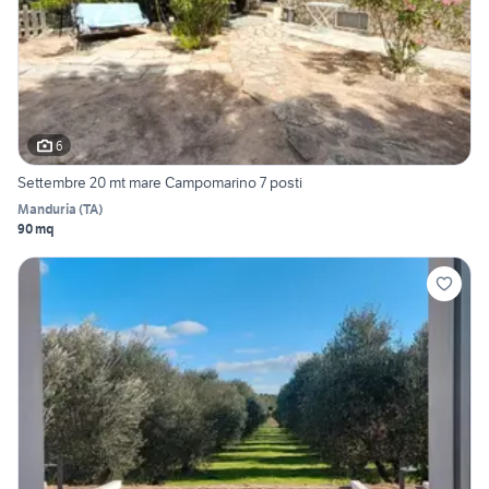
6
Settembre 20 mt mare Campomarino 7 posti
Manduria
(
TA
)
90 mq