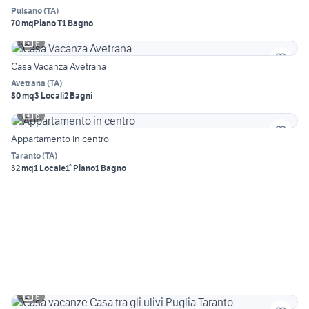
Pulsano
(
TA
)
70 mq
Piano T
1 Bagno
6
Casa Vacanza Avetrana
Avetrana
(
TA
)
80 mq
3 Locali
2 Bagni
6
Appartamento in centro
Taranto
(
TA
)
32 mq
1 Locale
1° Piano
1 Bagno
6