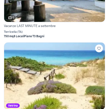
6
Vacanze LAST MINUTE a settembre
Torricella
(
TA
)
750 mq
8 Locali
Piano T
3 Bagni
Vetrina