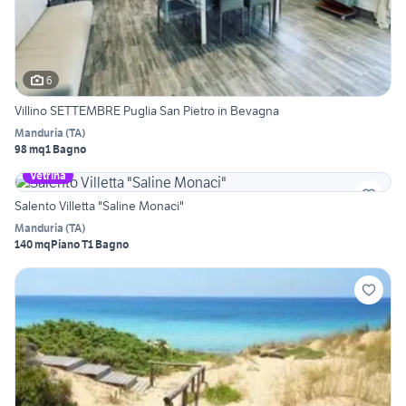
6
Villino SETTEMBRE Puglia San Pietro in Bevagna
Manduria
(
TA
)
98 mq
1 Bagno
Vetrina
Salento Villetta "Saline Monaci"
Manduria
(
TA
)
140 mq
Piano T
1 Bagno