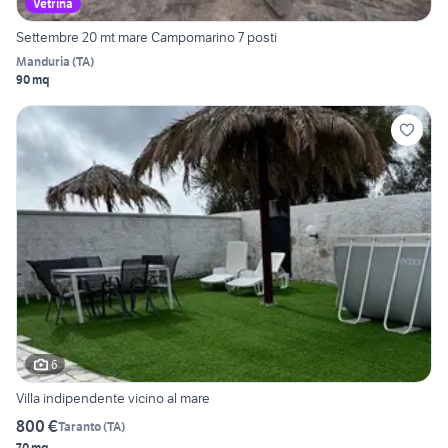
Vetrina
Settembre 20 mt mare Campomarino 7 posti
Manduria
(
TA
)
90 mq
6
Villa indipendente vicino al mare
800 €
Taranto
(
TA
)
70 mq