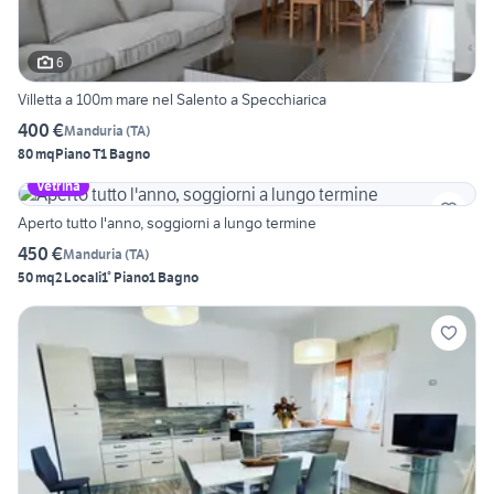
6
Villetta a 100m mare nel Salento a Specchiarica
400 €
Manduria
(
TA
)
80 mq
Piano T
1 Bagno
Vetrina
Aperto tutto l'anno, soggiorni a lungo termine
450 €
Manduria
(
TA
)
50 mq
2 Locali
1° Piano
1 Bagno