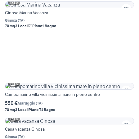
6
Ginosa Marina Vacanza
Ginosa
(
TA
)
70 mq
3 Locali
2° Piano
1 Bagno
6
Campomarino villa vicinissima mare in pieno centro
550 €
Maruggio
(
TA
)
70 mq
3 Locali
Piano T
1 Bagno
6
Casa vacanza Ginosa
Ginosa
(
TA
)