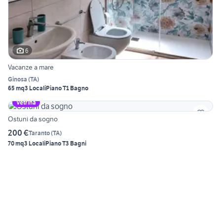
6
Vacanze a mare
Ginosa
(
TA
)
65 mq
3 Locali
Piano T
1 Bagno
Vetrina
Ostuni da sogno
200 €
Taranto
(
TA
)
70 mq
3 Locali
Piano T
3 Bagni