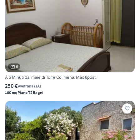
6
A 5 Minuti dal mare di Torre Colimena. Max 8posti
250 €
Avetrana
(
TA
)
160 mq
Piano T
2 Bagni