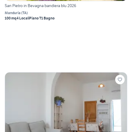
San Pietro in Bevagna bandiera blu 2026
Manduria
(
TA
)
100 mq
4 Locali
Piano T
1 Bagno