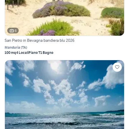
6
San Pietro in Bevagna bandiera blu 2026
Manduria
(
TA
)
100 mq
4 Locali
Piano T
1 Bagno