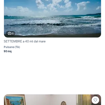
6
SETTEMBRE a 40 mt dal mare
Pulsano
(
TA
)
90 mq