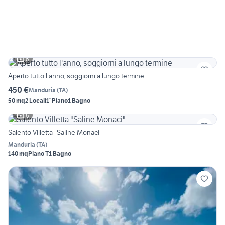
6
Aperto tutto l'anno, soggiorni a lungo termine
450 €
Manduria
(
TA
)
50 mq
2 Locali
1° Piano
1 Bagno
6
Salento Villetta "Saline Monaci"
Manduria
(
TA
)
140 mq
Piano T
1 Bagno