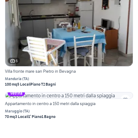
6
Villa fronte mare san Pietro in Bevagna
Manduria
(
TA
)
100 mq
5 Locali
Piano T
2 Bagni
Vetrina
Appartamento in centro a 150 metri dalla spiaggia
Maruggio
(
TA
)
70 mq
3 Locali
1° Piano
1 Bagno