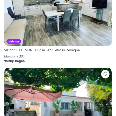
Vetrina
Villino SETTEMBRE Puglia San Pietro in Bevagna
Manduria
(
TA
)
98 mq
1 Bagno