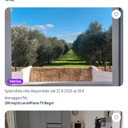
Vetrina
Splendida villa disponibile dal 22.8.2026 al 28.8
Maruggio
(
TA
)
200 mq
10 Locali
Piano T
3 Bagni