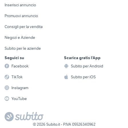
Console e
Accessori per
Casalinghi
Inserisci annuncio
Videogiochi
animali
Elettrodomestici
Promuovi annuncio
Audio/Video
Musica e Film
Giardino e Fai da te
Consigli per la vendita
Fotografia
Libri e Riviste
Abbigliamento e
Negozi e Aziende
Telefonia
Strumenti Musicali
Accessori
Subito per le aziende
Sports
Tutto per i bambini
Seguici su
Scarica gratis l'App
Biciclette
Facebook
Subito per Android
Collezionismo
TikTok
Subito per iOS
Instagram
YouTube
©
2026
Subito.it - P.IVA 05526340962