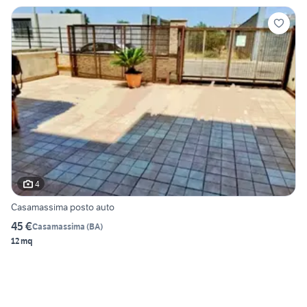
4
Casamassima posto auto
45 €
Casamassima
(
BA
)
12 mq