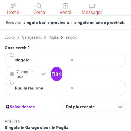
Home
Cerca
Vendi
Messaggi
singolo bari e provincia
singolo milano e provincia
Ricerche
Subito
Garage e box
Puglia
singolo
Cosa cerchi?
Garage e
Filtri
box
Salva ricerca
Dal più recente
4 risultati
Singolo in Garage e box in Puglia