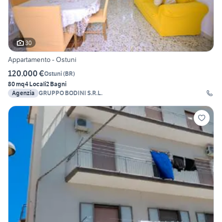
30
Appartamento - Ostuni
120.000 €
Ostuni
(
BR
)
80 mq
4 Locali
2 Bagni
Agenzia
GRUPPO BODINI S.R.L.