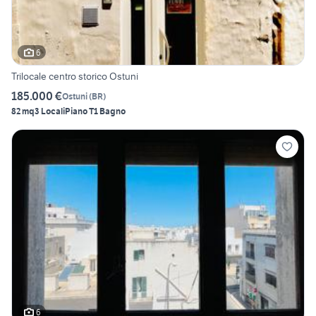
6
Trilocale centro storico Ostuni
185.000 €
Ostuni
(
BR
)
82 mq
3 Locali
Piano T
1 Bagno
6