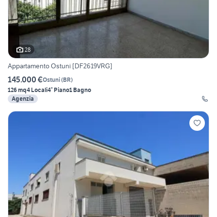
28
Appartamento Ostuni [DF2619VRG]
145.000 €
Ostuni
(
BR
)
126 mq
4 Locali
4° Piano
1 Bagno
Agenzia