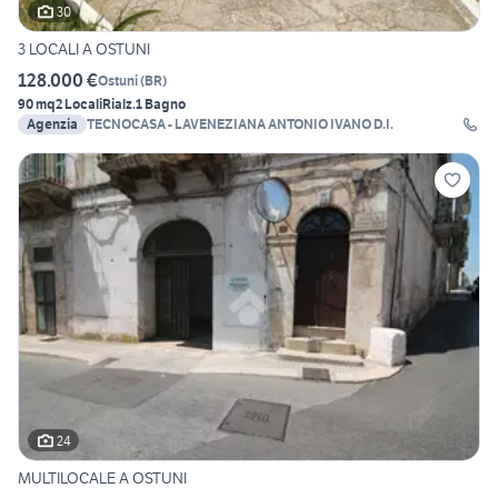
30
3 LOCALI A OSTUNI
128.000 €
Ostuni
(
BR
)
90 mq
2 Locali
Rialz.
1 Bagno
Agenzia
TECNOCASA - LAVENEZIANA ANTONIO IVANO D.I.
24
MULTILOCALE A OSTUNI