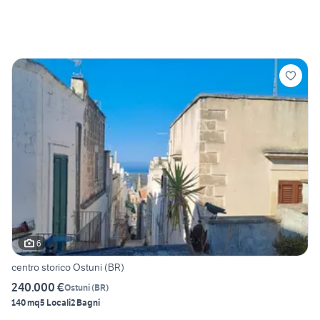
6
centro storico Ostuni (BR)
240.000 €
Ostuni
(
BR
)
140 mq
5 Locali
2 Bagni