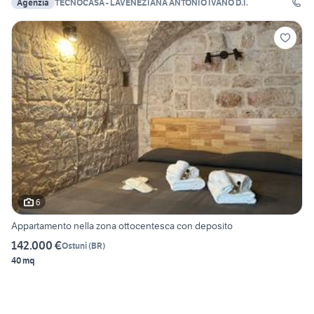
Agenzia
TECNOCASA - LAVENEZIANA ANTONIO IVANO D.I.
6
Appartamento nella zona ottocentesca con deposito
142.000 €
Ostuni
(
BR
)
40 mq