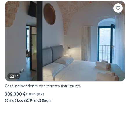
12
Casa indipendente con terrazzo ristrutturata
309.000 €
Ostuni
(
BR
)
85 mq
3 Locali
1° Piano
2 Bagni