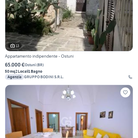
13
Appartamento indipendente - Ostuni
65.000 €
Ostuni
(
BR
)
50 mq
2 Locali
1 Bagno
Agenzia
GRUPPO BODINI S.R.L.