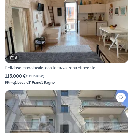
6
Delizioso monolocale, con terrazza, zona ottocento
115.000 €
Ostuni
(
BR
)
55 mq
1 Locale
1° Piano
1 Bagno