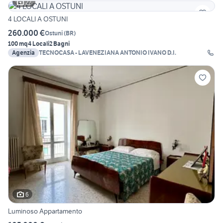
22
4 LOCALI A OSTUNI
260.000 €
Ostuni
(
BR
)
100 mq
4 Locali
2 Bagni
Agenzia
TECNOCASA - LAVENEZIANA ANTONIO IVANO D.I.
6
Luminoso Appartamento