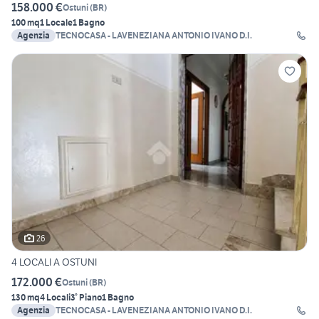
158.000 €
Ostuni
(
BR
)
100 mq
1 Locale
1 Bagno
Agenzia
TECNOCASA - LAVENEZIANA ANTONIO IVANO D.I.
26
4 LOCALI A OSTUNI
172.000 €
Ostuni
(
BR
)
130 mq
4 Locali
3° Piano
1 Bagno
Agenzia
TECNOCASA - LAVENEZIANA ANTONIO IVANO D.I.