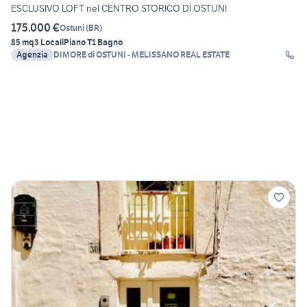
ESCLUSIVO LOFT nel CENTRO STORICO DI OSTUNI
175.000 €
Ostuni
(
BR
)
85 mq
3 Locali
Piano T
1 Bagno
Agenzia
DIMORE di OSTUNI - MELISSANO REAL ESTATE