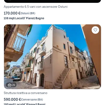
Appartamento 6.5 vani con ascensore Ostuni
170.000 €
Ostuni
(
BR
)
138 mq
6 Locali
3° Piano
1 Bagno
29
Struttura ricettiva a conversano
590.000 €
Conversano
(
BA
)
180 mq
8 Locali
4° Piano
+3 Bagni