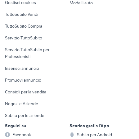
Gestisci cookies
Modelli auto
casalgrande
vendita appartamenti attico
Case vacanza
appartamenti ortelle
TuttoSubito Vendi
Napoli
Uffici e Locali
affitto appartamenti monolocale
TuttoSubito Compra
case in affitto a fisciano da privati
commerciali
da privati Roma
Servizio TuttoSubito
elettronica
per la casa e la
sports e hobby
Servizio TuttoSubito per
persona
Informatica
Animali
Professionisti
Arredamento e
Console e
Accessori per
Casalinghi
Inserisci annuncio
Videogiochi
animali
Elettrodomestici
Promuovi annuncio
Audio/Video
Musica e Film
Giardino e Fai da te
Consigli per la vendita
Fotografia
Libri e Riviste
Abbigliamento e
Negozi e Aziende
Telefonia
Strumenti Musicali
Accessori
Subito per le aziende
Sports
Tutto per i bambini
Seguici su
Scarica gratis l'App
Biciclette
Facebook
Subito per Android