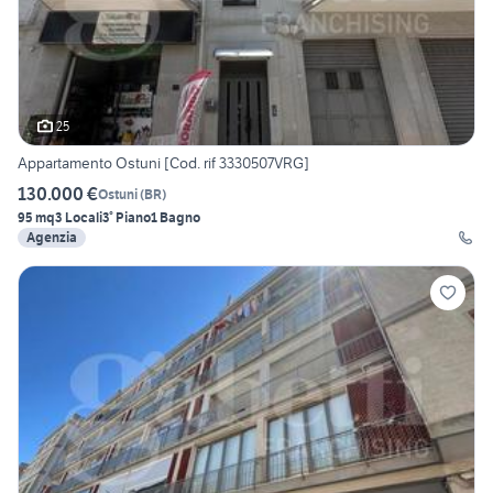
25
Appartamento Ostuni [Cod. rif 3330507VRG]
130.000 €
Ostuni
(
BR
)
95 mq
3 Locali
3° Piano
1 Bagno
Agenzia