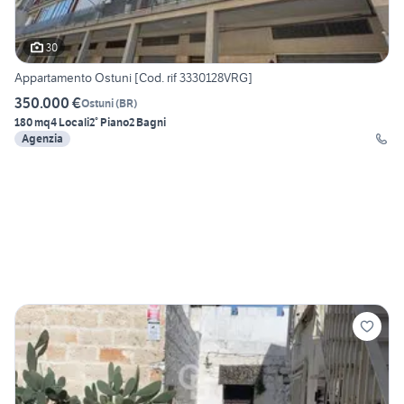
30
Appartamento Ostuni [Cod. rif 3330128VRG]
350.000 €
Ostuni
(
BR
)
180 mq
4 Locali
2° Piano
2 Bagni
Agenzia