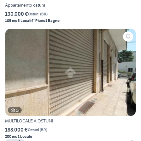
Appartamento ostuni
130.000 €
Ostuni
(
BR
)
105 mq
5 Locali
4° Piano
1 Bagno
17
MULTILOCALE A OSTUNI
188.000 €
Ostuni
(
BR
)
200 mq
1 Locale