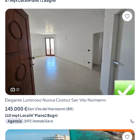
87 mq
4 Locali
Piano T
1 Bagno
15
Elegante Luminoso Nuova Costruz San Vito Normanni
145.000 €
San Vito dei Normanni
(
BR
)
110 mq
4 Locali
4° Piano
2 Bagni
Agenzia
DFC immobiliare