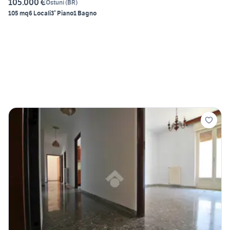
105.000 €
Ostuni
(
BR
)
105 mq
6 Locali
3° Piano
1 Bagno