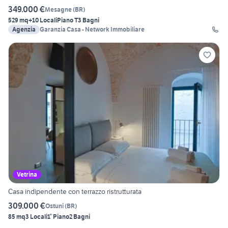
349.000 €
Mesagne
(
BR
)
529 mq
+10 Locali
Piano T
3 Bagni
Agenzia
Garanzia Casa - Network Immobiliare
Vetrina
Casa indipendente con terrazzo ristrutturata
309.000 €
Ostuni
(
BR
)
85 mq
3 Locali
1° Piano
2 Bagni