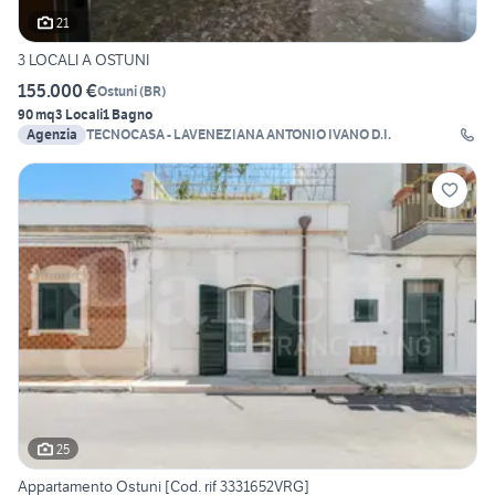
21
3 LOCALI A OSTUNI
155.000 €
Ostuni
(
BR
)
90 mq
3 Locali
1 Bagno
Agenzia
TECNOCASA - LAVENEZIANA ANTONIO IVANO D.I.
25
Appartamento Ostuni [Cod. rif 3331652VRG]