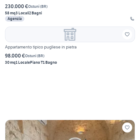
230.000 €
Ostuni
(
BR
)
58 mq
3 Locali
2 Bagni
Agenzia
Appartamento tipico pugliese in pietra
98.000 €
Ostuni
(
BR
)
30 mq
1 Locale
Piano T
1 Bagno