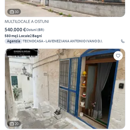
30
MULTILOCALE A OSTUNI
540.000 €
Ostuni
(
BR
)
580 mq
1 Locale
2 Bagni
Agenzia
TECNOCASA - LAVENEZIANA ANTONIO IVANO D.I.
20