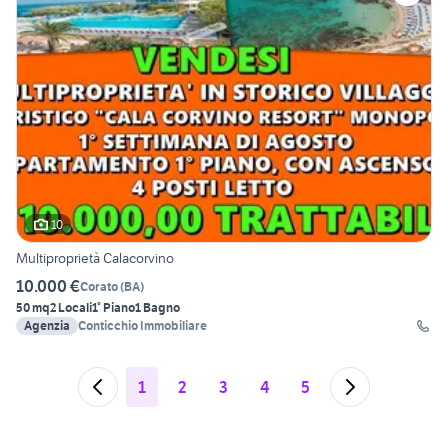
10
Multiproprietà Calacorvino
10.000 €
Corato
(
BA
)
50 mq
2 Locali
1° Piano
1 Bagno
Agenzia
Conticchio Immobiliare
1
2
3
4
5