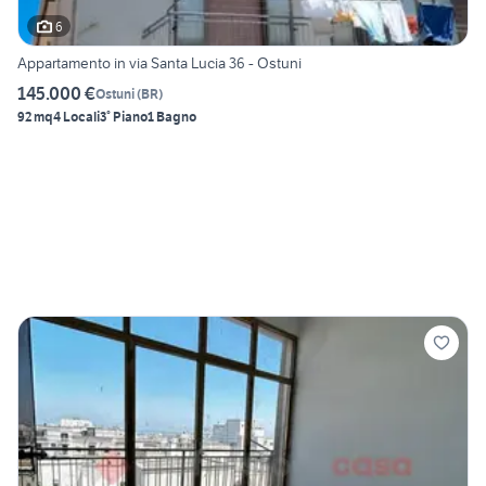
6
Appartamento in via Santa Lucia 36 - Ostuni
145.000 €
Ostuni
(
BR
)
92 mq
4 Locali
3° Piano
1 Bagno