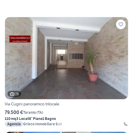
28
Via Cugini panoramico trilocale
79.500 €
Taranto
(
TA
)
110 mq
3 Locali
6° Piano
1 Bagno
Agenzia
Grieco Immobiliare S.r.l