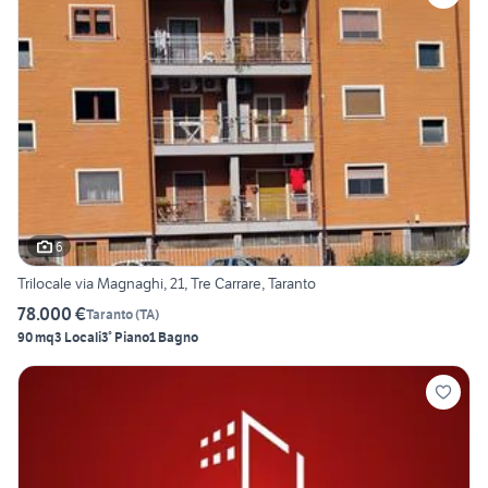
6
Trilocale via Magnaghi, 21, Tre Carrare, Taranto
78.000 €
Taranto
(
TA
)
90 mq
3 Locali
3° Piano
1 Bagno