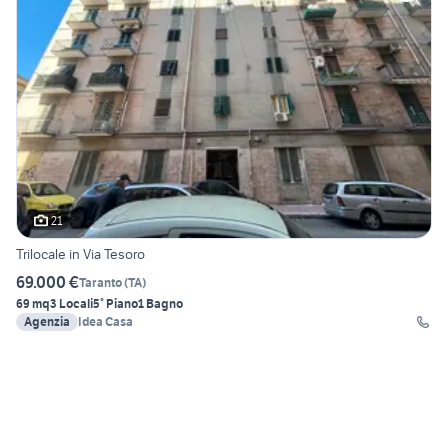
21
Trilocale in Via Tesoro
69.000 €
Taranto
(
TA
)
69 mq
3 Locali
5° Piano
1 Bagno
Agenzia
Idea Casa