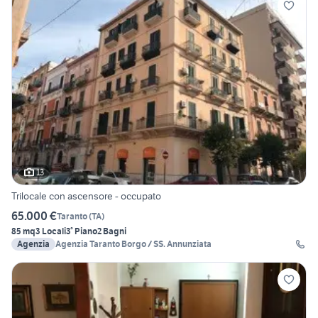
13
Trilocale con ascensore - occupato
65.000 €
Taranto
(
TA
)
85 mq
3 Locali
3° Piano
2 Bagni
Agenzia
Agenzia Taranto Borgo / SS. Annunziata