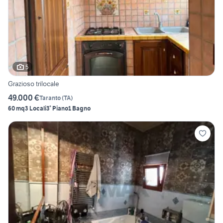
5
Grazioso trilocale
49.000 €
Taranto
(
TA
)
60 mq
3 Locali
3° Piano
1 Bagno