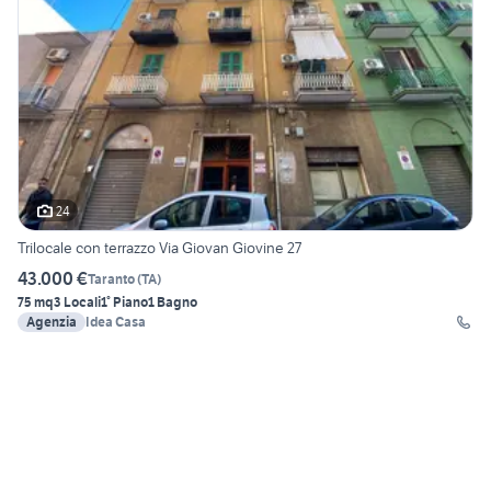
24
Trilocale con terrazzo Via Giovan Giovine 27
43.000 €
Taranto
(
TA
)
75 mq
3 Locali
1° Piano
1 Bagno
Agenzia
Idea Casa