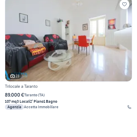
23
Trilocale a Taranto
89.000 €
Taranto
(
TA
)
107 mq
3 Locali
2° Piano
1 Bagno
Agenzia
Accetta Immobiliare