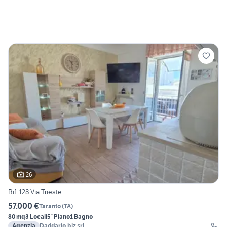
26
Rif. 128 Via Trieste
57.000 €
Taranto
(
TA
)
80 mq
3 Locali
5° Piano
1 Bagno
Agenzia
Daddario.biz srl