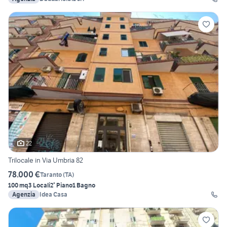
22
Trilocale in Via Umbria 82
78.000 €
Taranto
(
TA
)
100 mq
3 Locali
2° Piano
1 Bagno
Agenzia
Idea Casa