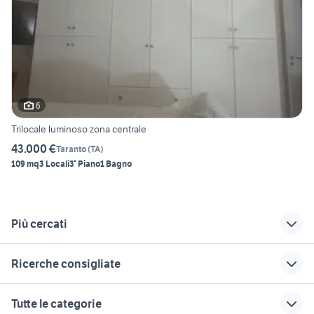
6
Trilocale luminoso zona centrale
43.000 €
Taranto
(
TA
)
109 mq
3 Locali
3° Piano
1 Bagno
Più cercati
Correlati
Richerche simili
Suggerimenti
Ricerche consigliate
trilocali foggia
trilocali moncalieri
trilocali villaricca
case in affitto santa maria capua
trilocali martina
cerco appartamenti
trilocali casnigo
case in affitto qualiano
Tutte le categorie
vetere
franca
trilocale da privati
vendita