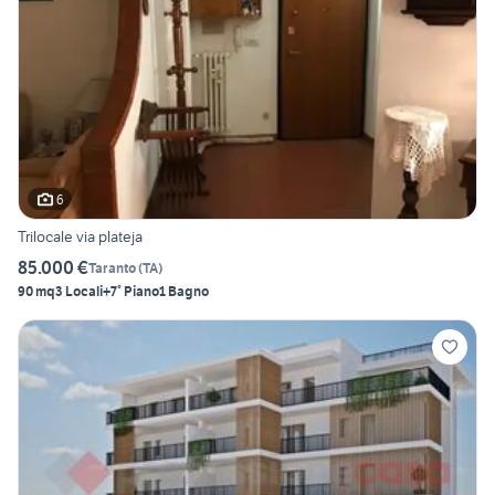
6
Trilocale via plateja
85.000 €
Taranto
(
TA
)
90 mq
3 Locali
+7° Piano
1 Bagno