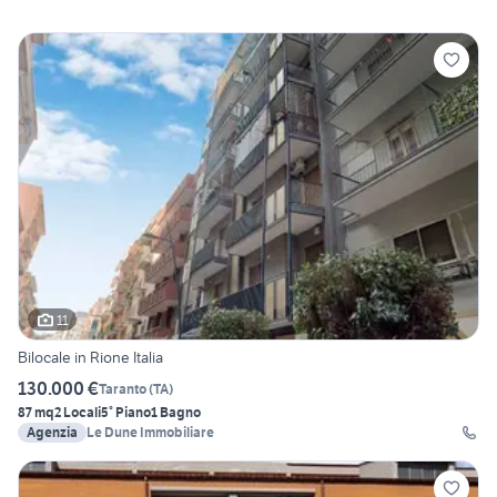
11
Bilocale in Rione Italia
130.000 €
Taranto
(
TA
)
87 mq
2 Locali
5° Piano
1 Bagno
Agenzia
Le Dune Immobiliare