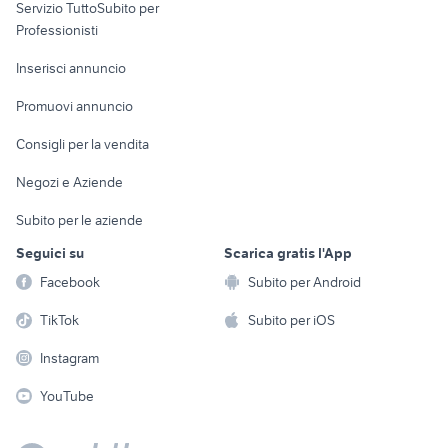
Servizio TuttoSubito per
persona
Informatica
Animali
Professionisti
Arredamento e
Console e
Accessori per
Casalinghi
Inserisci annuncio
Videogiochi
animali
Elettrodomestici
Promuovi annuncio
Audio/Video
Musica e Film
Giardino e Fai da te
Consigli per la vendita
Fotografia
Libri e Riviste
Abbigliamento e
Negozi e Aziende
Telefonia
Strumenti Musicali
Accessori
Subito per le aziende
Sports
Tutto per i bambini
Seguici su
Scarica gratis l'App
Biciclette
Facebook
Subito per Android
Collezionismo
TikTok
Subito per iOS
Instagram
YouTube