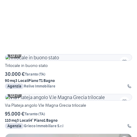
15
Trilocale in buono stato
30.000 €
Taranto
(
TA
)
90 mq
3 Locali
Piano T
1 Bagno
Agenzia
Relive Immobiliare
25
Via Plateja angolo V.le Magna Grecia trilocale
95.000 €
Taranto
(
TA
)
110 mq
3 Locali
4° Piano
1 Bagno
Agenzia
Grieco Immobiliare S.r.l