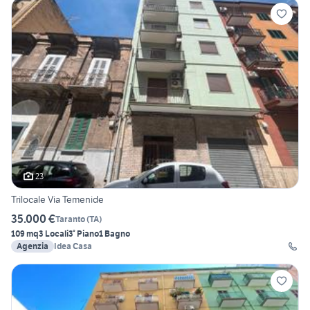
23
Trilocale Via Temenide
35.000 €
Taranto
(
TA
)
109 mq
3 Locali
3° Piano
1 Bagno
Agenzia
Idea Casa