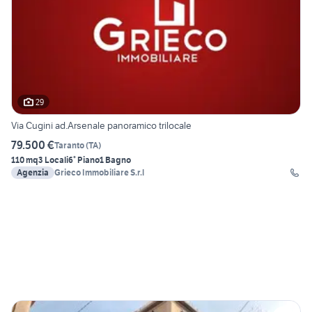
29
Via Cugini ad.Arsenale panoramico trilocale
79.500 €
Taranto
(
TA
)
110 mq
3 Locali
6° Piano
1 Bagno
Agenzia
Grieco Immobiliare S.r.l