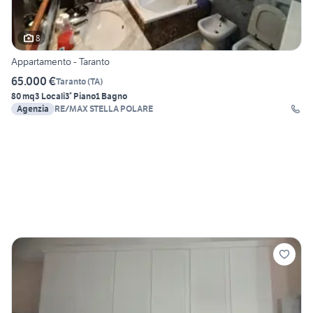
8
Appartamento - Taranto
65.000 €
Taranto
(
TA
)
80 mq
3 Locali
3° Piano
1 Bagno
Agenzia
RE/MAX STELLA POLARE