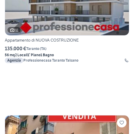
11
Appartamento di NUOVA COSTRUZIONE
135.000 €
Taranto
(
TA
)
56 mq
2 Locali
1° Piano
1 Bagno
Agenzia
Professionecasa Taranto Talsano