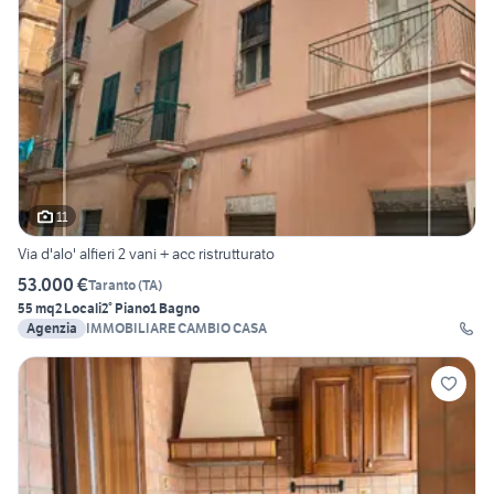
11
Via d'alo' alfieri 2 vani + acc ristrutturato
53.000 €
Taranto
(
TA
)
55 mq
2 Locali
2° Piano
1 Bagno
Agenzia
IMMOBILIARE CAMBIO CASA