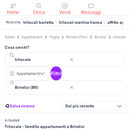
Home
Cerca
Vendi
Messaggi
trilocali barletta
trilocali martina franca
affitto appa
Ricerche
Subito
Appartamenti
Puglia
Brindisi (Prov)
Brindisi
trilocale
Cosa cerchi?
Filtri
Appartamenti
Salva ricerca
Dal più recente
4 risultati
Trilocale - Vendita appartamenti a Brindisi