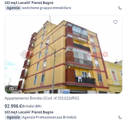
102 mq
3 Locali
4° Piano
1 Bagno
Agenzia
wellchome gruppo immobiliare
12
Appartamento Brindisi [Cod. rif 3311111VRG]
92.996 €
Brindisi
(
BR
)
102 mq
3 Locali
4° Piano
1 Bagno
Agenzia
Agenzia Professionecasa Brindisi1