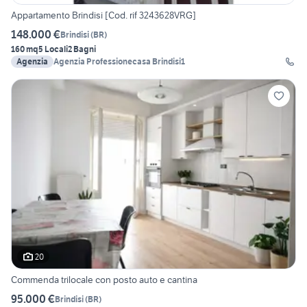
Appartamento Brindisi [Cod. rif 3243628VRG]
148.000 €
Brindisi
(
BR
)
160 mq
5 Locali
2 Bagni
Agenzia
Agenzia Professionecasa Brindisi1
20
Commenda trilocale con posto auto e cantina
95.000 €
Brindisi
(
BR
)