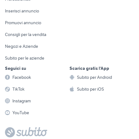
Arredamento e
Console e
Accessori per
Casalinghi
Inserisci annuncio
Videogiochi
animali
Elettrodomestici
Promuovi annuncio
Audio/Video
Musica e Film
Giardino e Fai da te
Consigli per la vendita
Fotografia
Libri e Riviste
Abbigliamento e
Negozi e Aziende
Telefonia
Strumenti Musicali
Accessori
Subito per le aziende
Sports
Tutto per i bambini
Seguici su
Scarica gratis l'App
Biciclette
Facebook
Subito per Android
Collezionismo
TikTok
Subito per iOS
Instagram
YouTube