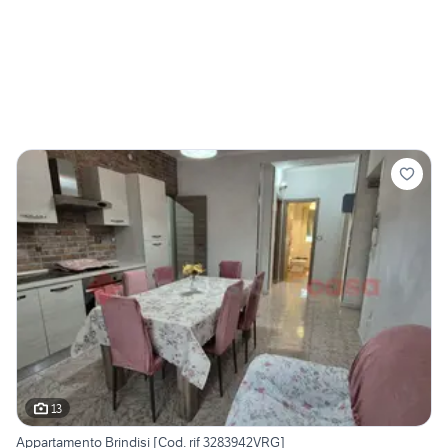
13
Appartamento Brindisi [Cod. rif 3283942VRG]