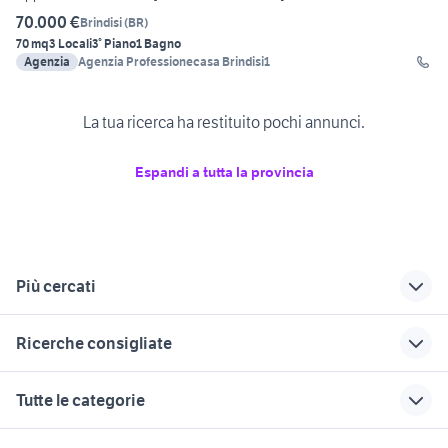
70.000 €
Brindisi
(
BR
)
70 mq
3 Locali
3° Piano
1 Bagno
Agenzia
Agenzia Professionecasa Brindisi1
La tua ricerca ha restituito pochi annunci.
Espandi a tutta la provincia
Più cercati
Correlati
Richerche simili
Suggerimenti
Ricerche consigliate
trilocali gallipoli
trilocale legnano
trilocali peschiera
del garda
affitto appartamenti gemelli
trilocali monopoli
trilocali fiumicino
case in vendita colleferro
Tutte le categorie
Roma provincia
trilocali ponte san
trilocali margherita di
trilocali catanzaro
pietro
vendita appartamenti da privati
appartamenti san vito al
savoia
trilocali posada
motori
immobili
lavoro e servizi