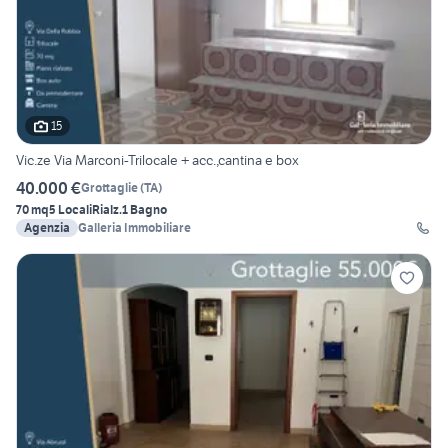
15
Vic.ze Via Marconi-Trilocale + acc.,cantina e box
40.000 €
Grottaglie
(
TA
)
70 mq
5 Locali
Rialz.
1 Bagno
Agenzia
Galleria Immobiliare