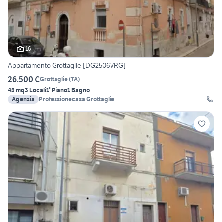
16
Appartamento Grottaglie [DG2506VRG]
26.500 €
Grottaglie
(
TA
)
45 mq
3 Locali
1° Piano
1 Bagno
Agenzia
Professionecasa Grottaglie