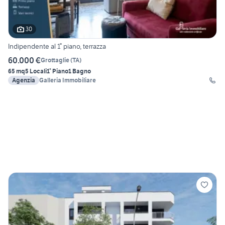
30
Indipendente al 1° piano, terrazza
60.000 €
Grottaglie
(
TA
)
65 mq
5 Locali
1° Piano
1 Bagno
Agenzia
Galleria Immobiliare