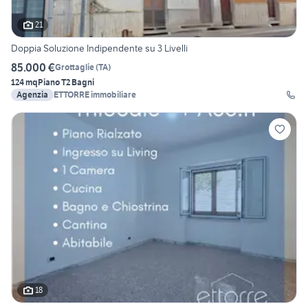
21
Doppia Soluzione Indipendente su 3 Livelli
85.000 €
Grottaglie
(
TA
)
124 mq
Piano T
2 Bagni
Agenzia
ETTORRE immobiliare
18