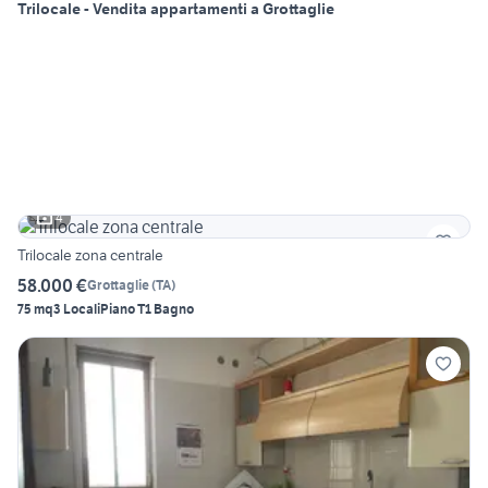
Trilocale - Vendita appartamenti a Grottaglie
4
Trilocale zona centrale
58.000 €
Grottaglie
(
TA
)
75 mq
3 Locali
Piano T
1 Bagno