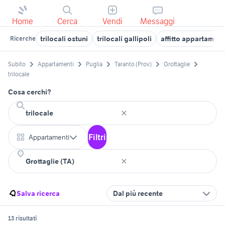
Home
Cerca
Vendi
Messaggi
trilocali ostuni
trilocali gallipoli
affitto appartamenti
Ricerche
Subito
Appartamenti
Puglia
Taranto (Prov)
Grottaglie
trilocale
Cosa cerchi?
Filtri
Appartamenti
Salva ricerca
Dal più recente
13 risultati