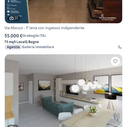
23
Via Abruzzi - P. terra con ingresso indipendente
55.000 €
Grottaglie
(
TA
)
73 mq
5 Locali
1 Bagno
Agenzia
Galleria Immobiliare