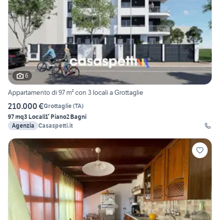
6
Appartamento di 97 m² con 3 locali a Grottaglie
210.000 €
Grottaglie
(
TA
)
97 mq
3 Locali
1° Piano
2 Bagni
Agenzia
Casaspetti.it