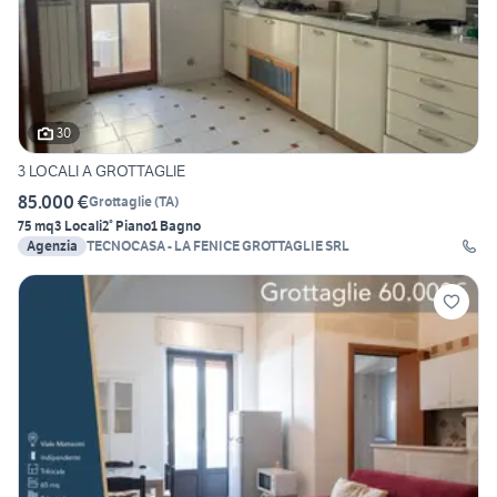
30
3 LOCALI A GROTTAGLIE
85.000 €
Grottaglie
(
TA
)
75 mq
3 Locali
2° Piano
1 Bagno
Agenzia
TECNOCASA - LA FENICE GROTTAGLIE SRL