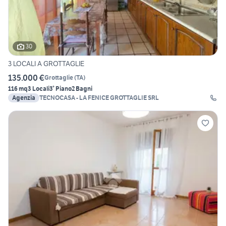
30
3 LOCALI A GROTTAGLIE
135.000 €
Grottaglie
(
TA
)
116 mq
3 Locali
3° Piano
2 Bagni
Agenzia
TECNOCASA - LA FENICE GROTTAGLIE SRL