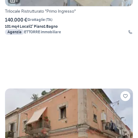
6
Trilocale Ristrutturato "Primo Ingresso"
140.000 €
Grottaglie
(
TA
)
101 mq
4 Locali
2° Piano
1 Bagno
Agenzia
ETTORRE immobiliare