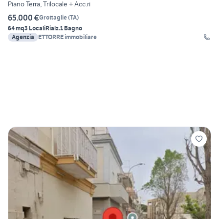
Piano Terra, Trilocale + Acc.ri
65.000 €
Grottaglie
(
TA
)
64 mq
3 Locali
Rialz.
1 Bagno
Agenzia
ETTORRE immobiliare