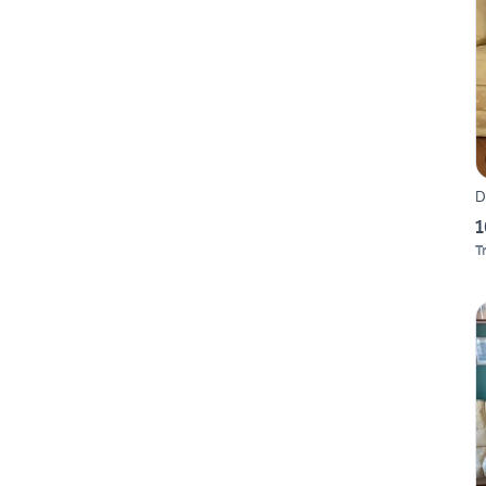
D
1
T