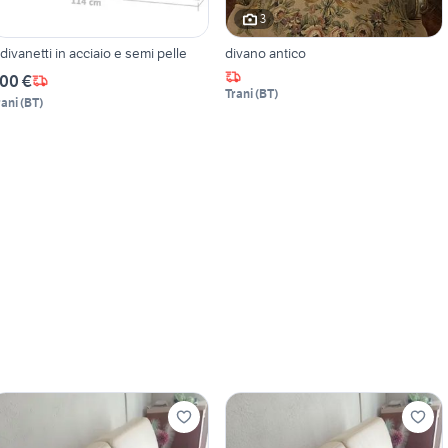
3
 divanetti in acciaio e semi pelle
divano antico
00 €
Trani
(
BT
)
rani
(
BT
)