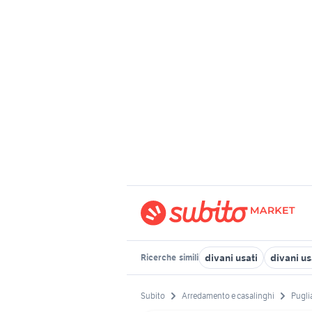
divani usati
divani us
Ricerche
simili
Subito
Arredamento e casalinghi
Pugli