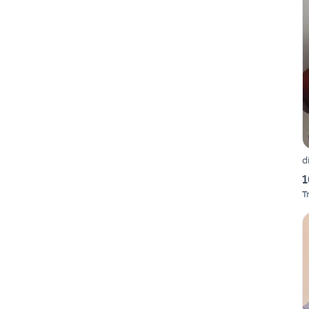
d
1
T