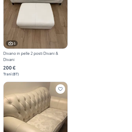
6
Divano in pelle 2 posti Divani &
Divani
200 €
Trani
(
BT
)