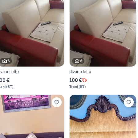
6
6
ivano letto
divano letto
00 €
100 €
rani
(
BT
)
Trani
(
BT
)