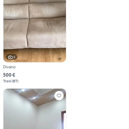
4
Divano
500 €
Trani
(
BT
)