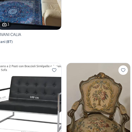
3
IVANI CALIA
rani
(
BT
)