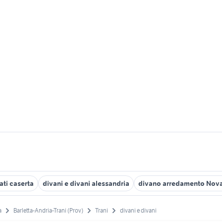
ati caserta
divani e divani alessandria
divano arredamento Nova
a
Barletta-Andria-Trani (Prov)
Trani
divani e divani