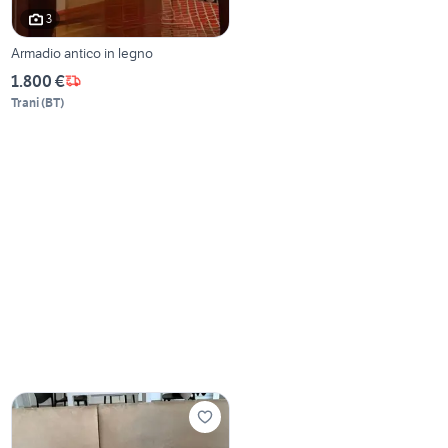
3
Armadio antico in legno
1.800 €
Trani
(
BT
)