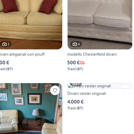
3
4
ivani artigianali con pouff
modello Chesterfield divani
00 €
500 €
rani
(
BT
)
Trani
(
BT
)
4
Divani cester originali
4.000 €
Trani
(
BT
)