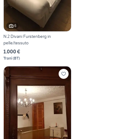
6
N.2 Divani Furstenberg in
pelle/tessuto
1.000 €
Trani
(
BT
)