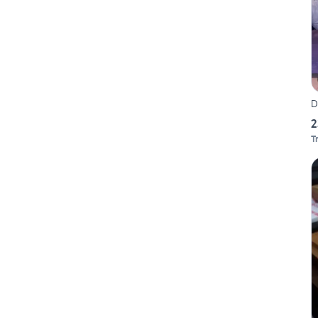
D
2
T