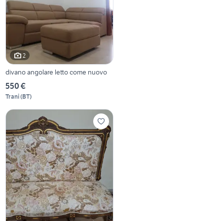
2
divano angolare letto come nuovo
550 €
Trani
(
BT
)