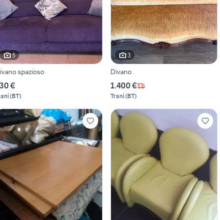
5
3
ivano spazioso
Divano
30 €
1.400 €
rani
(
BT
)
Trani
(
BT
)