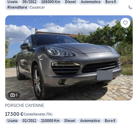
Usato
05/2012
188000 Km
Diesel
Automatico
Euro 5
Rivenditore
Casalcar
6
PORSCHE CAYENNE
17.500 €
Castellaneta
(
TA
)
Usato
02/2012
210000 Km
Diesel
Automatico
Euro 5