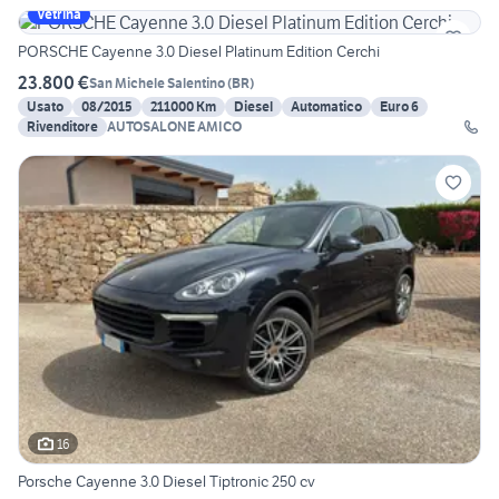
Vetrina
PORSCHE Cayenne 3.0 Diesel Platinum Edition Cerchi
23.800 €
San Michele Salentino
(
BR
)
Usato
08/2015
211000 Km
Diesel
Automatico
Euro 6
Rivenditore
AUTOSALONE AMICO
16
Porsche Cayenne 3.0 Diesel Tiptronic 250 cv