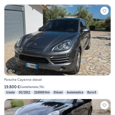
6
Porsche Cayenne diesel
19.800 €
Castellaneta
(
TA
)
Usato
02/2012
210000 Km
Diesel
Automatico
Euro 5