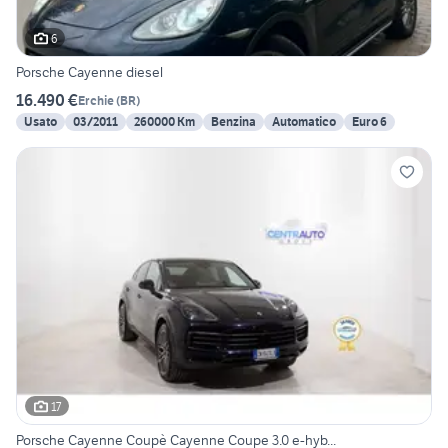
6
Porsche Cayenne diesel
16.490 €
Erchie
(
BR
)
Usato
03/2011
260000 Km
Benzina
Automatico
Euro 6
17
Porsche Cayenne Coupè Cayenne Coupe 3.0 e-hyb...