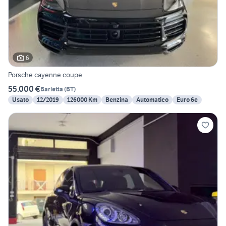
6
Porsche cayenne coupe
55.000 €
Barletta
(
BT
)
Usato
12/2019
126000 Km
Benzina
Automatico
Euro 6e