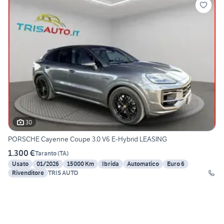
30
PORSCHE Cayenne Coupe 3.0 V6 E-Hybrid LEASING
1.300 €
Taranto
(
TA
)
Usato
01/2026
15000 Km
Ibrida
Automatico
Euro 6
Rivenditore
TRIS AUTO