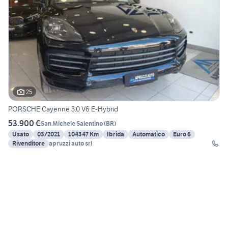
25
PORSCHE Cayenne 3.0 V6 E-Hybrid
53.900 €
San Michele Salentino
(
BR
)
Usato
03/2021
104347 Km
Ibrida
Automatico
Euro 6
Rivenditore
apruzzi auto srl