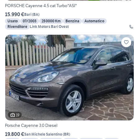
PORSCHE Cayenne 4.5 cat Turbo*ASI*
15.990 €
Bari
(
BA
)
Usato
07/2003
250000 Km
Benzina
Automatico
Rivenditore
Link Motors Bari Ovest
19
Porsche Cayenne 3.0 Diesel
19.800 €
San Michele Salentino
(
BR
)