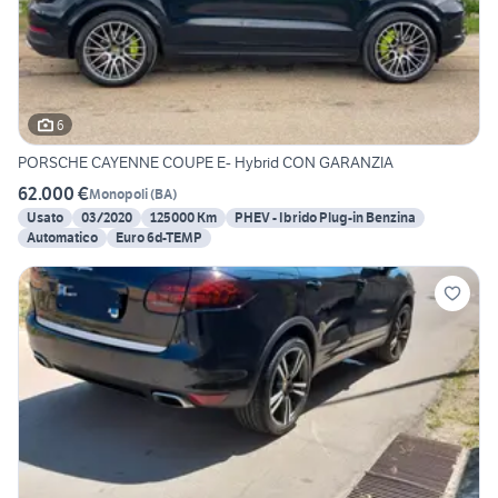
6
PORSCHE CAYENNE COUPE E- Hybrid CON GARANZIA
62.000 €
Monopoli
(
BA
)
Usato
03/2020
125000 Km
PHEV - Ibrido Plug-in Benzina
Automatico
Euro 6d-TEMP