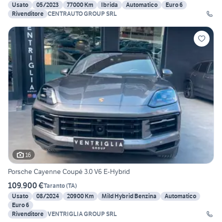
Usato
05/2023
77000 Km
Ibrida
Automatico
Euro 6
Rivenditore
CENTRAUTO GROUP SRL
16
Porsche Cayenne Coupé 3.0 V6 E-Hybrid
109.900 €
Taranto
(
TA
)
Usato
08/2024
20900 Km
Mild Hybrid Benzina
Automatico
Euro 6
Rivenditore
VENTRIGLIA GROUP SRL