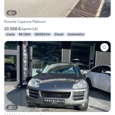
6
Porsche Cayenne Platinum
20.500 €
Ugento
(
LE
)
Usato
06/2014
265000 Km
Diesel
Automatico
12