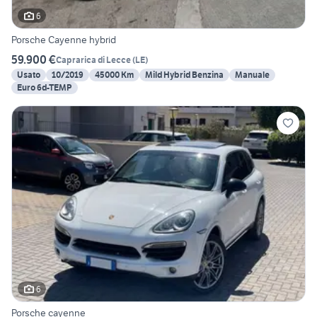
6
Porsche Cayenne hybrid
59.900 €
Caprarica di Lecce
(
LE
)
Usato
10/2019
45000 Km
Mild Hybrid Benzina
Manuale
Euro 6d-TEMP
6
Porsche cayenne