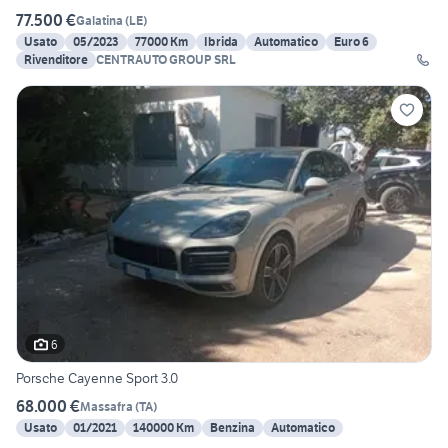
77.500 €
Galatina
(
LE
)
Usato
05/2023
77000 Km
Ibrida
Automatico
Euro 6
Rivenditore
CENTRAUTO GROUP SRL
6
Porsche Cayenne Sport 3.0
68.000 €
Massafra
(
TA
)
Usato
01/2021
140000 Km
Benzina
Automatico