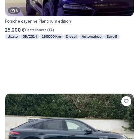
6
Porsche cayenne Plantinum edition
25.000 €
Castellaneta
(
TA
)
Usato
05/2014
150000 Km
Diesel
Automatico
Euro 5