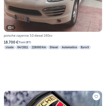
6
porsche cayenne 3.0 diesel 240cv
18.700 €
Trani
(
BT
)
Usato
04/2011
228000 Km
Diesel
Automatico
Euro 5