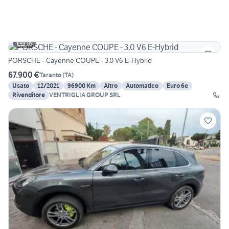
16
PORSCHE - Cayenne COUPE - 3.0 V6 E-Hybrid
67.900 €
Taranto
(
TA
)
Usato
12/2021
96900 Km
Altro
Automatico
Euro 6e
Rivenditore
VENTRIGLIA GROUP SRL