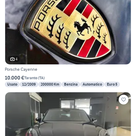
4
Porsche Cayenne
10.000 €
Taranto
(
TA
)
Usato
12/2009
200000 Km
Benzina
Automatico
Euro 5