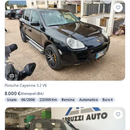
3
Porsche Cayenne 3.2 V6
8.000 €
Monopoli
(
BA
)
Usato
06/2006
223000 Km
Benzina
Automatico
Euro 4