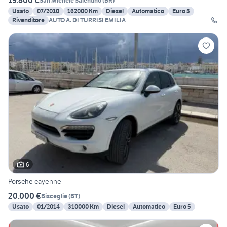
19.800 €
San Michele Salentino
(
BR
)
Usato
07/2010
162000 Km
Diesel
Automatico
Euro 5
Rivenditore
AUTO A. DI TURRISI EMILIA
6
Porsche cayenne
20.000 €
Bisceglie
(
BT
)
Usato
01/2014
310000 Km
Diesel
Automatico
Euro 5