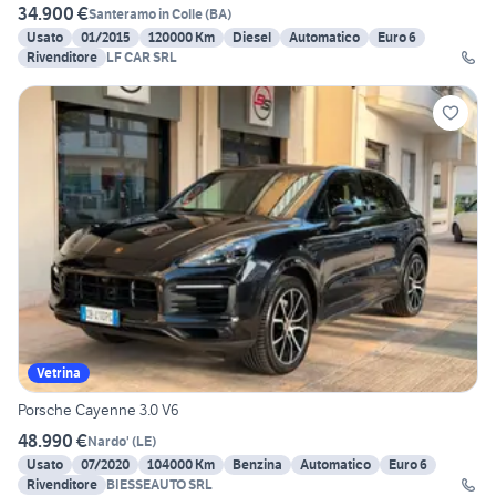
34.900 €
Santeramo in Colle
(
BA
)
Usato
01/2015
120000 Km
Diesel
Automatico
Euro 6
Rivenditore
LF CAR SRL
Vetrina
Porsche Cayenne 3.0 V6
48.990 €
Nardo'
(
LE
)
Usato
07/2020
104000 Km
Benzina
Automatico
Euro 6
Rivenditore
BIESSEAUTO SRL