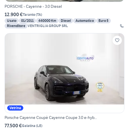
PORSCHE - Cayenne - 3.0 Diesel
12.900 €
Taranto
(
TA
)
Usato
01/2011
440000 Km
Diesel
Automatico
Euro 5
Rivenditore
VENTRIGLIA GROUP SRL
Vetrina
Porsche Cayenne Coupè Cayenne Coupe 3.0 e-hyb...
77.500 €
Galatina
(
LE
)