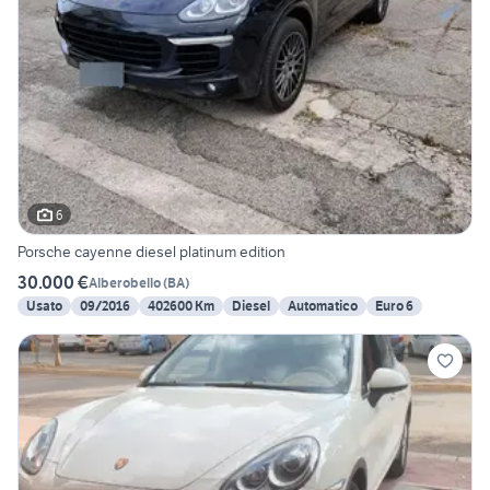
6
Porsche cayenne diesel platinum edition
30.000 €
Alberobello
(
BA
)
Usato
09/2016
402600 Km
Diesel
Automatico
Euro 6